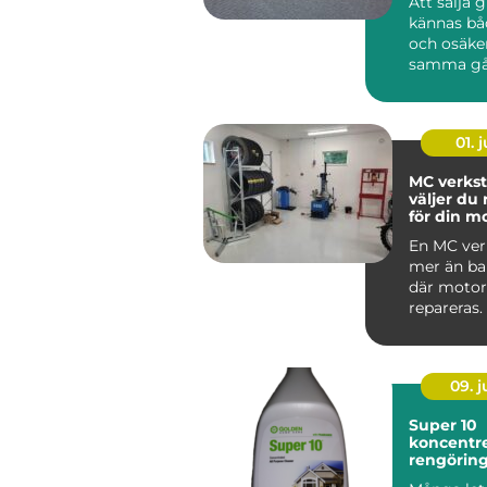
Att sälja 
kännas bå
och osäke
samma gå
har gamla
ärvda fö...
01. j
MC verkst
väljer du 
för din m
En MC ver
mer än bar
där motor
repareras.
09. 
Super 10
koncentre
rengörin
med indus