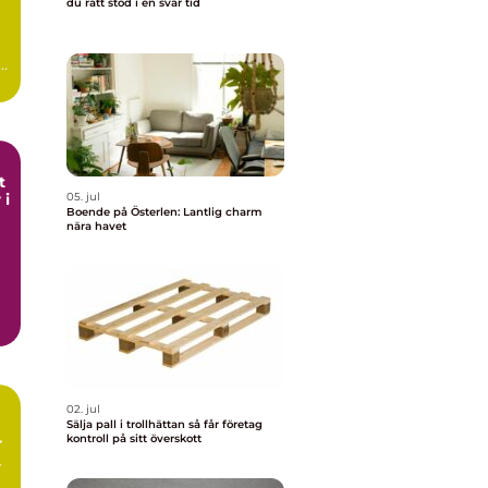
du rätt stöd i en svår tid
t
 i
05. jul
Boende på Österlen: Lantlig charm
nära havet
02. jul
Sälja pall i trollhättan så får företag
kontroll på sitt överskott
r