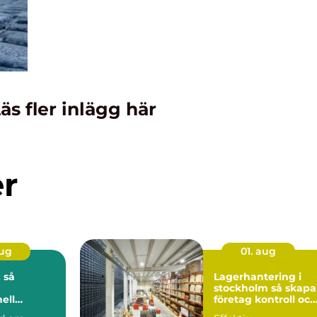
äs fler inlägg här
er
aug
01. aug
 så
Lagerhantering i
stockholm så skapar
ell
företag kontroll och
på djupet
flyt i logistiken