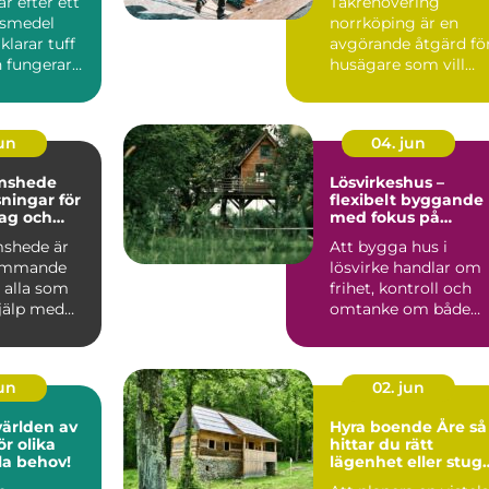
r efter ett
Takrenovering
företag
Östgötskt klimat
gsmedel
norrköping är en
larar tuff
avgörande åtgärd fö
 fungerar
husägare som vill
ardagen.
skydda sin bostad
mot fukt, mö...
jun
04. jun
mshede
Lösvirkeshus –
sningar för
flexibelt byggande
tag och
med fokus på
r
kvalitet
shede är
Att bygga hus i
kommande
lösvirke handlar om
 alla som
frihet, kontroll och
jälp med
omtanke om både
tten och
vardag och pl&ar...
jun
02. jun
världen av
Hyra boende Åre så
r olika
hittar du rätt
lla behov!
lägenhet eller stug
för din fjällvistelse