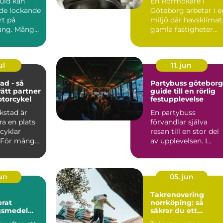
guld kan
En Rörmokare i
de lockande
Göteborg arbetar i e
rt på
miljö där havsklimat
ng. Många
gamla fastigheter
 smycken,
och tät stadsmiljö
stäl...
ul
11. jun
ad - så
Partybuss göteborg
rätt partner
guide till en rörlig
otorcykel
festupplevelse
kstad är
En partybuss
a en plats
förvandlar själva
cyklar
resan till en stor del
 För mång...
av upplevelsen. I
stället för att bara ta
sig ...
jun
05. jun
Takrenovering
rat
norrköping: så
gsmedel
säkrar du ett
trikraft för
hållbart tak i