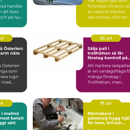
n
När någon går bort
tad handlar
förändras tillvaron p
 att bara
en sekund. Mycket
och på hjul.
ska ordnas, ofta när
re i
sorgen är som stark..
är...
ul
02. jul
 Österlen:
Sälja pall i
harm nära
trollhättan så får
företag kontroll på
sitt överskott
 Österlen
Att hantera lastpalla
ånga som
är en vardagsfråga f
nera lugn
många företag i
d med
Trollhättan, men
sällan den som får
me...
ul
01. jul
d i malmö
Rörmokare i
 mest betalt
göteborg trygg hjälp
ggt sätt
för hem, brf och
företag