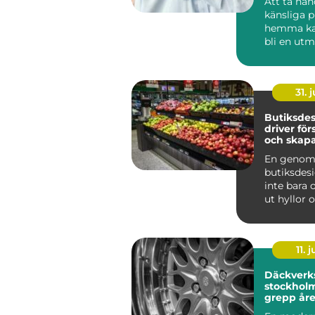
Att ta ha
känsliga 
hemma ka
bli en utm
som krymp
som tapp..
31. j
Butiksde
driver för
och skapa
kunder
En genom
butiksdes
inte bara 
ut hyllor 
Den påver
kun...
11. j
Däckverk
stockholm tryg
grepp åre