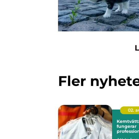
L
Fler nyhet
02. 
Kemtvätt:
fungerar
profession
klädvård 