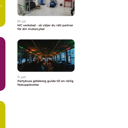
n
,
01. jul
MC verkstad - så väljer du rätt partner
för din motorcykel
11. jun
Partybuss göteborg guide till en rörlig
festupplevelse