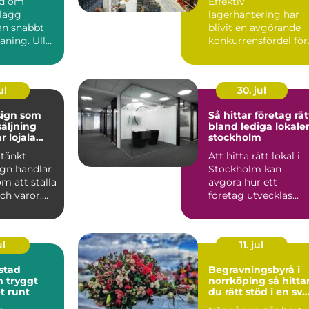
nd om
Effektiv
plagg
lagerhantering har
n snabbt
blivit en avgörande
aning. Ull
konkurrensfördel för
er, siden
företag i Stockholm.
.
När varufl...
ul
30. jul
sign som
Så hittar företag rät
säljning
bland lediga lokaler
r lojala
stockholm
tänkt
Att hitta rätt lokal i
ign handlar
Stockholm kan
om att ställa
avgöra hur ett
och varor.
företag utvecklas
kar hur
under många år
framåt. Läget p...
ul
11. jul
stad
Begravningsbyrå i
gt
norrköping så hittar
t runt
du rätt stöd i en svå
tid