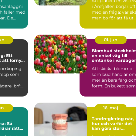
n
Att planera en vistel
nsanläggni
i Årefjällen börjar of
h faller med
med en fråga: var sk
ar. De
man bo för att få ut
kor,...
så mycke...
jun
01. jun
Blombud stockhol
g: Ett
en enkel väg till
 att förnya
omtanke i vardage
r
Norrköping
Att skicka blommor
grepp som
som bud handlar o
mer än bara färg oc
ägare, brf:er
form. En bukett som
u...
lämnas vid någons
dör...
jun
16. maj
Tandreglering när,
na: Så
hur och varför det
ldrar rätt
kan göra stor
sina barn
skillnad