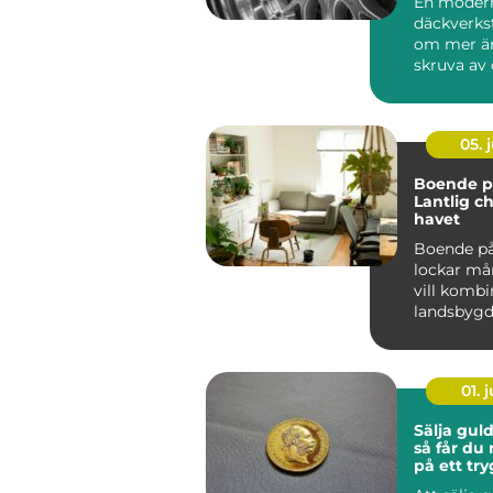
En moder
däckverks
om mer än
skruva av 
För biläga
Stockholm 
05. j
Boende på
Lantlig c
havet
Boende på
lockar m
vill kombi
landsbyg
närhet t...
01. j
Sälja gul
så får du
på ett try