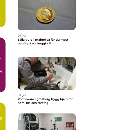
å
.
01. jul
Sälja guld i malmö så får du mest
betalt på ett tryggt sätt
r
ör
01. jul
Rörmokare i göteborg trygg hjälp för
hem, brf och företag