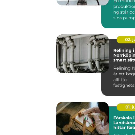
En moder
produktio
ng står oc
sina pump
flyttar väts
02. 
Relining i
Norrköpin
smart sätt
avloppsrö
Relining 
är ett be
allt fler
fastighets
och villa&a
01. 
Förskola i
Landskro
hittar förä
miljö för 