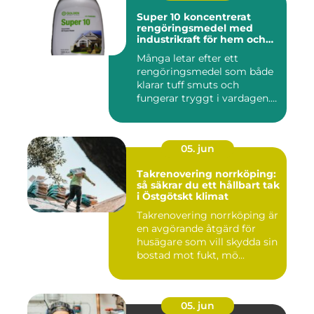
Super 10 koncentrerat
rengöringsmedel med
industrikraft för hem och
företag
Många letar efter ett
rengöringsmedel som både
klarar tuff smuts och
fungerar tryggt i vardagen.
Sup...
05. jun
Takrenovering norrköping:
så säkrar du ett hållbart tak
i Östgötskt klimat
Takrenovering norrköping är
en avgörande åtgärd för
husägare som vill skydda sin
bostad mot fukt, mö...
05. jun