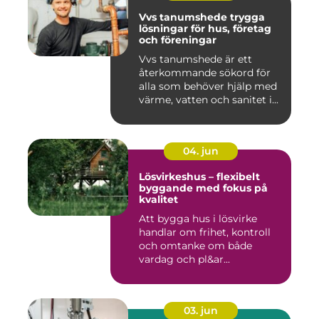
Vvs tanumshede trygga
lösningar för hus, företag
och föreningar
Vvs tanumshede är ett
återkommande sökord för
alla som behöver hjälp med
värme, vatten och sanitet i...
04. jun
Lösvirkeshus – flexibelt
byggande med fokus på
kvalitet
Att bygga hus i lösvirke
handlar om frihet, kontroll
och omtanke om både
vardag och pl&ar...
03. jun