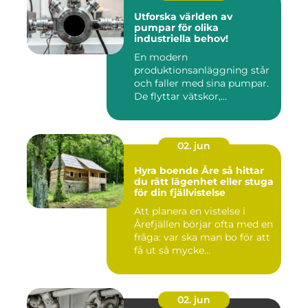
Utforska världen av
pumpar för olika
industriella behov!
En modern
produktionsanläggning står
och faller med sina pumpar.
De flyttar vätskor,...
02. jun
Hyra boende Åre så hittar
du rätt lägenhet eller stuga
för din fjällvistelse
Att planera en vistelse i
Årefjällen börjar ofta med en
fråga: var ska man bo för att
få ut så mycke...
02. jun