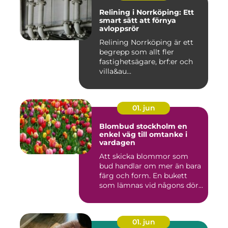
Relining i Norrköping: Ett
smart sätt att förnya
avloppsrör
Relining Norrköping är ett
begrepp som allt fler
fastighetsägare, brf:er och
villa&au...
01. jun
Blombud stockholm en
enkel väg till omtanke i
vardagen
Att skicka blommor som
bud handlar om mer än bara
färg och form. En bukett
som lämnas vid någons dör...
01. jun