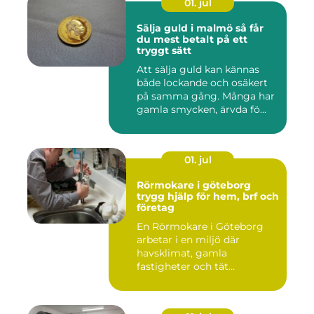
01. jul
Sälja guld i malmö så får
du mest betalt på ett
tryggt sätt
Att sälja guld kan kännas
både lockande och osäkert
på samma gång. Många har
gamla smycken, ärvda fö...
01. jul
Rörmokare i göteborg
trygg hjälp för hem, brf och
företag
En Rörmokare i Göteborg
arbetar i en miljö där
havsklimat, gamla
fastigheter och tät
stadsmiljö stäl...