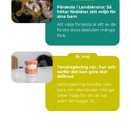
Förskola i Landskrona: Så
hittar föräldrar rätt miljö för
sina barn
Att välja förskola är ett av de
första stora besluten många
förä...
16. maj
Tandreglering när, hur och
varför det kan göra stor
skillnad
tandreglering handlar inte
bara om raka tänder. Många
söker hjälp för att de har
svårt att tugga, fö...