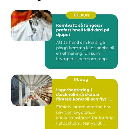
02. aug
Kemtvätt: så fungerar
professionell klädvård på
djupet
Att ta hand om känsliga
plagg hemma kan snabbt bli
en utmaning. Ull som
krymper, siden som tapp...
01. aug
Lagerhantering i
stockholm så skapar
företag kontroll och flyt i
logistiken
Effektiv lagerhantering har
blivit en avgörande
konkurrensfördel för företag
i Stockholm. När varufl...