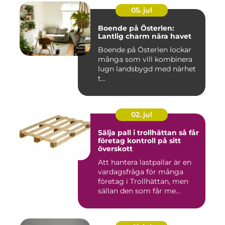
05. jul
Boende på Österlen:
Lantlig charm nära havet
Boende på Österlen lockar
många som vill kombinera
lugn landsbygd med närhet
t...
02. jul
Sälja pall i trollhättan så får
företag kontroll på sitt
överskott
Att hantera lastpallar är en
vardagsfråga för många
företag i Trollhättan, men
sällan den som får me...