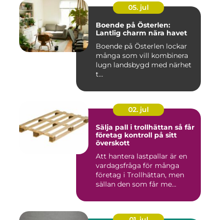
05. jul
Boende på Österlen:
Lantlig charm nära havet
Boende på Österlen lockar
många som vill kombinera
lugn landsbygd med närhet
t...
02. jul
Sälja pall i trollhättan så får
företag kontroll på sitt
överskott
Att hantera lastpallar är en
vardagsfråga för många
företag i Trollhättan, men
sällan den som får me...
01. jul