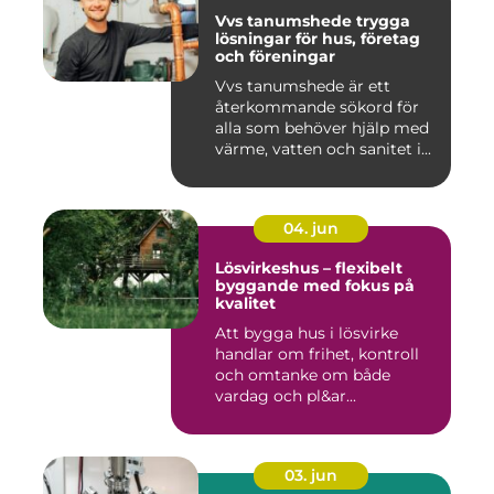
Vvs tanumshede trygga
lösningar för hus, företag
och föreningar
Vvs tanumshede är ett
återkommande sökord för
alla som behöver hjälp med
värme, vatten och sanitet i...
04. jun
Lösvirkeshus – flexibelt
byggande med fokus på
kvalitet
Att bygga hus i lösvirke
handlar om frihet, kontroll
och omtanke om både
vardag och pl&ar...
03. jun