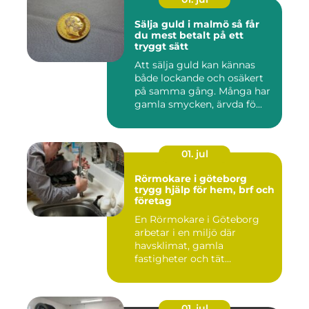
Sälja guld i malmö så får
du mest betalt på ett
tryggt sätt
Att sälja guld kan kännas
både lockande och osäkert
på samma gång. Många har
gamla smycken, ärvda fö...
01. jul
Rörmokare i göteborg
trygg hjälp för hem, brf och
företag
En Rörmokare i Göteborg
arbetar i en miljö där
havsklimat, gamla
fastigheter och tät
stadsmiljö stäl...
01. jul