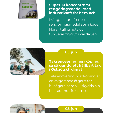
Super 10 koncentrerat
rengöringsmedel med
industrikraft för hem och
företag
Många letar efter ett
rengöringsmedel som både
klarar tuff smuts och
fungerar tryggt i vardagen.
Sup...
05. jun
Takrenovering norrköping:
så säkrar du ett hållbart tak
i Östgötskt klimat
Takrenovering norrköping är
en avgörande åtgärd för
husägare som vill skydda sin
bostad mot fukt, mö...
05. jun