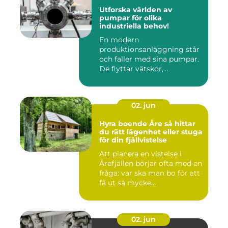
Utforska världen av
pumpar för olika
industriella behov!
En modern
produktionsanläggning står
och faller med sina pumpar.
De flyttar vätskor,...
02. jun
Hyra boende Åre så hittar
du rätt lägenhet eller stuga
för din fjällvistelse
Att planera en vistelse i
Årefjällen börjar ofta med en
fråga: var ska man bo för att
få ut så mycke...
02. jun