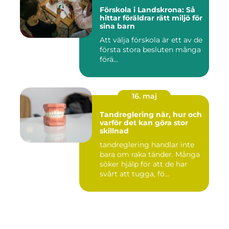
Förskola i Landskrona: Så
hittar föräldrar rätt miljö för
sina barn
Att välja förskola är ett av de
första stora besluten många
förä...
16. maj
Tandreglering när, hur och
varför det kan göra stor
skillnad
tandreglering handlar inte
bara om raka tänder. Många
söker hjälp för att de har
svårt att tugga, fö...