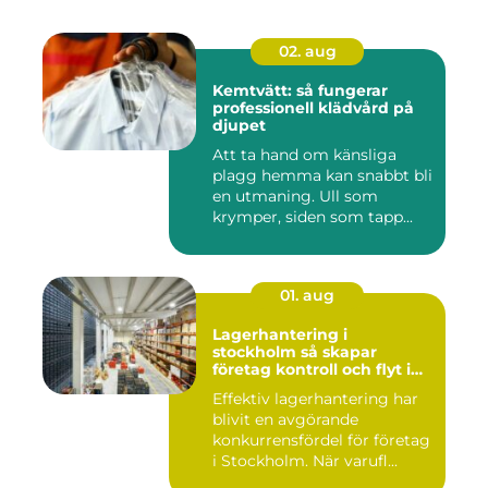
02. aug
Kemtvätt: så fungerar
professionell klädvård på
djupet
Att ta hand om känsliga
plagg hemma kan snabbt bli
en utmaning. Ull som
krymper, siden som tapp...
01. aug
Lagerhantering i
stockholm så skapar
företag kontroll och flyt i
logistiken
Effektiv lagerhantering har
blivit en avgörande
konkurrensfördel för företag
i Stockholm. När varufl...