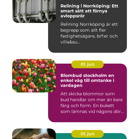
Relining i Norrköping: Ett
smart sätt att förnya
avloppsrör
Relining Norrköping är ett
begrepp som allt fler
fastighetsägare, brf:er och
villa&au...
01. jun
Blombud stockholm en
enkel väg till omtanke i
vardagen
Att skicka blommor som
bud handlar om mer än bara
färg och form. En bukett
som lämnas vid någons dör...
01. jun