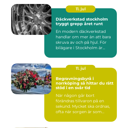
11. jul
Däckverkstad stockholm
tryggt grepp året runt
En modern däckverkstad
handlar om mer än att bara
skruva av och på hjul. För
bilägare i Stockholm är...
11. jul
Begravningsbyrå i
norrköping så hittar du rätt
stöd i en svår tid
När någon går bort
förändras tillvaron på en
sekund. Mycket ska ordnas,
ofta när sorgen är som
stark...