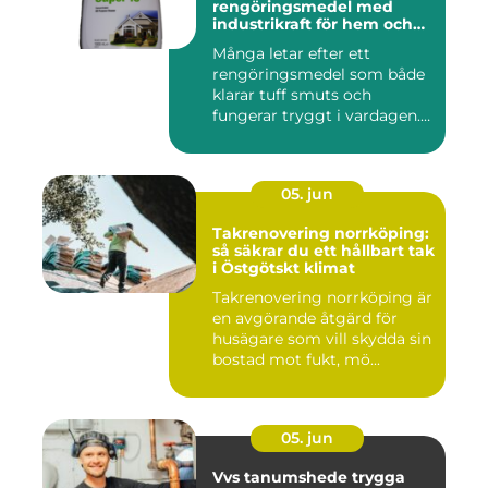
rengöringsmedel med
industrikraft för hem och
företag
Många letar efter ett
rengöringsmedel som både
klarar tuff smuts och
fungerar tryggt i vardagen.
Sup...
05. jun
Takrenovering norrköping:
så säkrar du ett hållbart tak
i Östgötskt klimat
Takrenovering norrköping är
en avgörande åtgärd för
husägare som vill skydda sin
bostad mot fukt, mö...
05. jun
Vvs tanumshede trygga