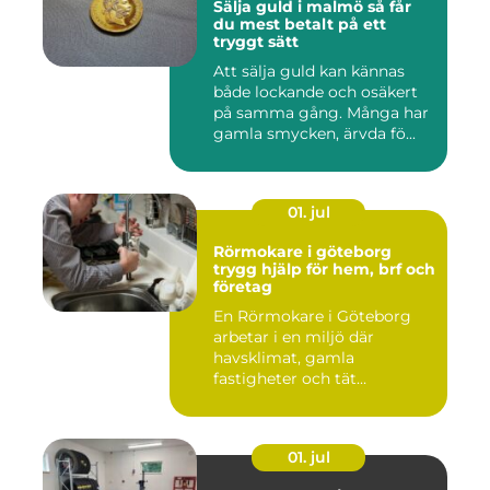
Sälja guld i malmö så får
du mest betalt på ett
tryggt sätt
Att sälja guld kan kännas
både lockande och osäkert
på samma gång. Många har
gamla smycken, ärvda fö...
01. jul
Rörmokare i göteborg
trygg hjälp för hem, brf och
företag
En Rörmokare i Göteborg
arbetar i en miljö där
havsklimat, gamla
fastigheter och tät
stadsmiljö stäl...
01. jul