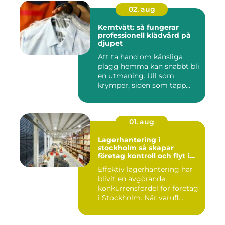
02. aug
Kemtvätt: så fungerar
professionell klädvård på
djupet
Att ta hand om känsliga
plagg hemma kan snabbt bli
en utmaning. Ull som
krymper, siden som tapp...
01. aug
Lagerhantering i
stockholm så skapar
företag kontroll och flyt i
logistiken
Effektiv lagerhantering har
blivit en avgörande
konkurrensfördel för företag
i Stockholm. När varufl...