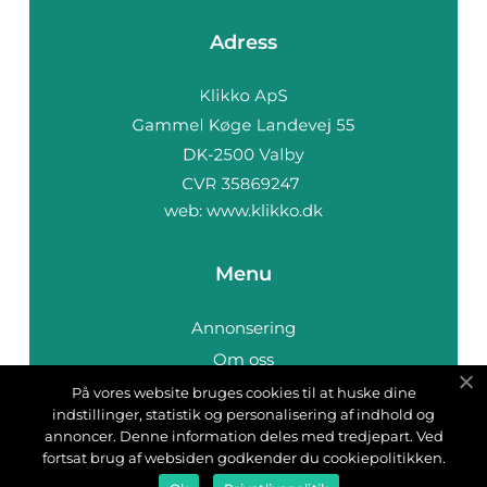
Adress
web:
www.klikko.dk
Menu
Annonsering
Om oss
Cookies
På vores website bruges cookies til at huske dine
indstillinger, statistik og personalisering af indhold og
Kontakta oss
annoncer. Denne information deles med tredjepart. Ved
Sitemap
fortsat brug af websiden godkender du cookiepolitikken.