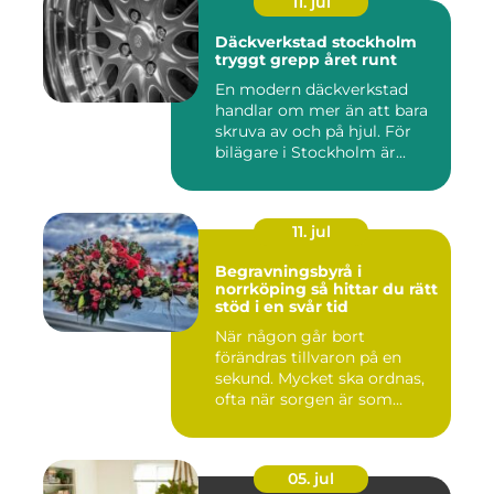
11. jul
Däckverkstad stockholm
tryggt grepp året runt
En modern däckverkstad
handlar om mer än att bara
skruva av och på hjul. För
bilägare i Stockholm är...
11. jul
Begravningsbyrå i
norrköping så hittar du rätt
stöd i en svår tid
När någon går bort
förändras tillvaron på en
sekund. Mycket ska ordnas,
ofta när sorgen är som
stark...
05. jul