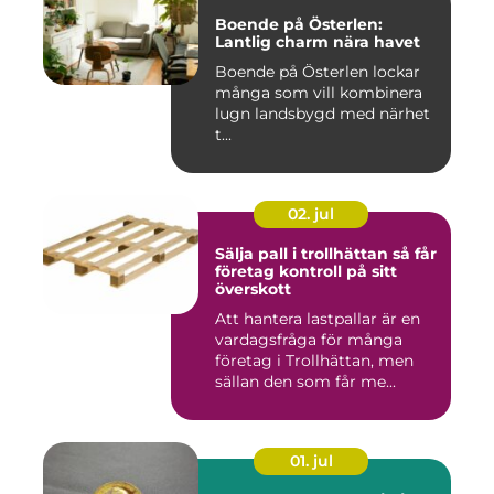
Boende på Österlen:
Lantlig charm nära havet
Boende på Österlen lockar
många som vill kombinera
lugn landsbygd med närhet
t...
02. jul
Sälja pall i trollhättan så får
företag kontroll på sitt
överskott
Att hantera lastpallar är en
vardagsfråga för många
företag i Trollhättan, men
sällan den som får me...
01. jul