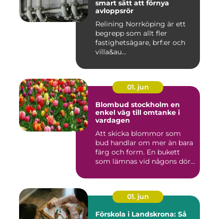
smart sätt att förnya
avloppsrör
Relining Norrköping är ett
begrepp som allt fler
fastighetsägare, brf:er och
villa&au...
01. jun
Blombud stockholm en
enkel väg till omtanke i
vardagen
Att skicka blommor som
bud handlar om mer än bara
färg och form. En bukett
som lämnas vid någons dör...
01. jun
Förskola i Landskrona: Så