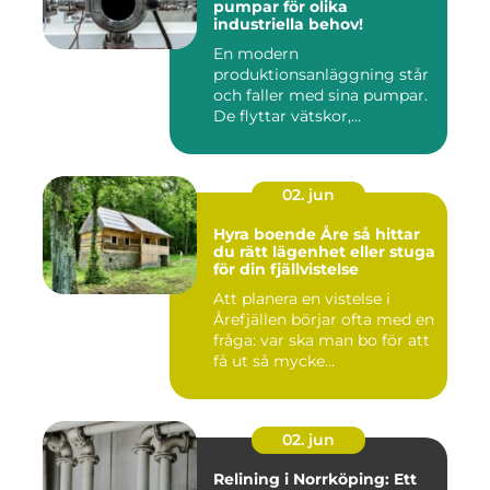
pumpar för olika
industriella behov!
En modern
produktionsanläggning står
och faller med sina pumpar.
De flyttar vätskor,...
02. jun
Hyra boende Åre så hittar
du rätt lägenhet eller stuga
för din fjällvistelse
Att planera en vistelse i
Årefjällen börjar ofta med en
fråga: var ska man bo för att
få ut så mycke...
02. jun
Relining i Norrköping: Ett