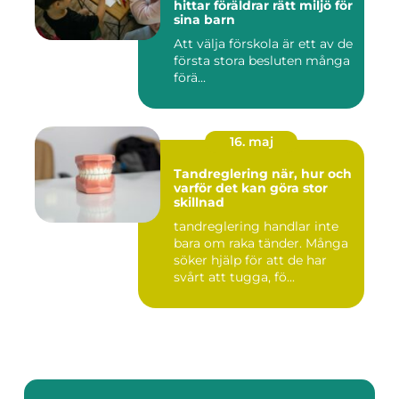
hittar föräldrar rätt miljö för
sina barn
Att välja förskola är ett av de
första stora besluten många
förä...
16. maj
Tandreglering när, hur och
varför det kan göra stor
skillnad
tandreglering handlar inte
bara om raka tänder. Många
söker hjälp för att de har
svårt att tugga, fö...