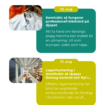
02. aug
Kemtvätt: så fungerar
professionell klädvård på
djupet
Att ta hand om känsliga
plagg hemma kan snabbt bli
en utmaning. Ull som
krymper, siden som tapp...
01. aug
Lagerhantering i
stockholm så skapar
företag kontroll och flyt i
logistiken
Effektiv lagerhantering har
blivit en avgörande
konkurrensfördel för företag
i Stockholm. När varufl...