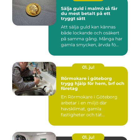
Sälja guld i malmö så får
du mest betalt på ett
tryggt sätt
Att sälja guld kan kännas
både lockande och osäkert
på samma gång. Många har
gamla smycken, ärvda fö...
01. jul
Rörmokare i göteborg
trygg hjälp för hem, brf och
företag
En Rörmokare i Göteborg
arbetar i en miljö där
havsklimat, gamla
fastigheter och tät
stadsmiljö stäl...
01. jul