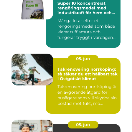
Super 10 koncentrerat
rengöringsmedel med
industrikraft för hem och
företag
Många letar efter ett
rengöringsmedel som både
klarar tuff smuts och
fungerar tryggt i vardagen.
Sup...
05. jun
Takrenovering norrköping:
så säkrar du ett hållbart tak
i Östgötskt klimat
Takrenovering norrköping är
en avgörande åtgärd för
husägare som vill skydda sin
bostad mot fukt, mö...
05. jun