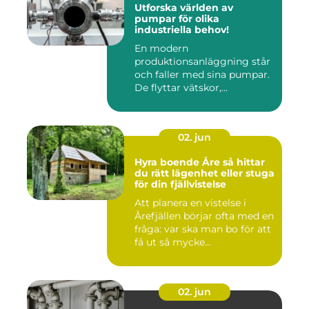
Utforska världen av
pumpar för olika
industriella behov!
En modern
produktionsanläggning står
och faller med sina pumpar.
De flyttar vätskor,...
02. jun
Hyra boende Åre så hittar
du rätt lägenhet eller stuga
för din fjällvistelse
Att planera en vistelse i
Årefjällen börjar ofta med en
fråga: var ska man bo för att
få ut så mycke...
02. jun