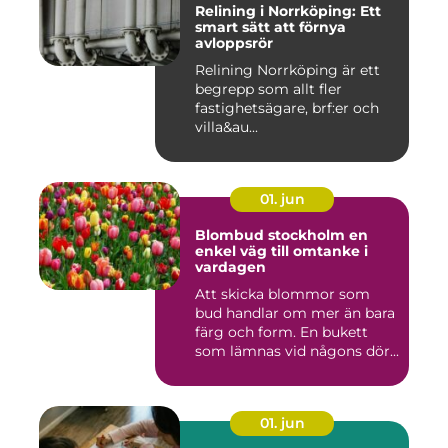
Relining i Norrköping: Ett
smart sätt att förnya
avloppsrör
Relining Norrköping är ett
begrepp som allt fler
fastighetsägare, brf:er och
villa&au...
01. jun
Blombud stockholm en
enkel väg till omtanke i
vardagen
Att skicka blommor som
bud handlar om mer än bara
färg och form. En bukett
som lämnas vid någons dör...
01. jun