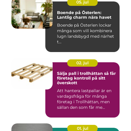
05. jul
Boende på Österlen:
Lantlig charm nära havet
Boende på Österlen lockar
många som vill kombinera
lugn landsbygd med närhet
t...
02. jul
Sälja pall i trollhättan så får
företag kontroll på sitt
överskott
Att hantera lastpallar är en
vardagsfråga för många
företag i Trollhättan, men
sällan den som får me...
01. jul