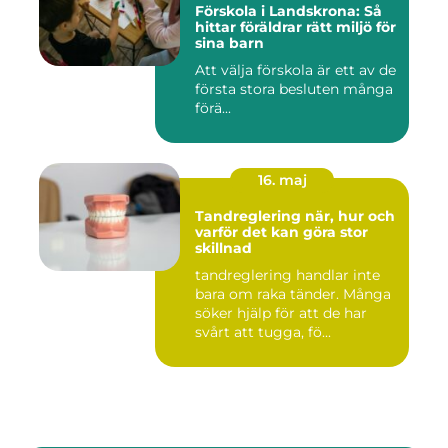
Förskola i Landskrona: Så
hittar föräldrar rätt miljö för
sina barn
Att välja förskola är ett av de
första stora besluten många
förä...
16. maj
Tandreglering när, hur och
varför det kan göra stor
skillnad
tandreglering handlar inte
bara om raka tänder. Många
söker hjälp för att de har
svårt att tugga, fö...