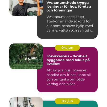
Vvs tanumshede trygga
lösningar för hus, företag
och föreningar
Vvs tanumshede är ett
återkommande sökord för
alla som behöver hjälp med
värme, vatten och sanitet i...
04. jun
Lösvirkeshus – flexibelt
byggande med fokus på
kvalitet
Att bygga hus i lösvirke
handlar om frihet, kontroll
och omtanke om både
vardag och pl&ar...
03. jun