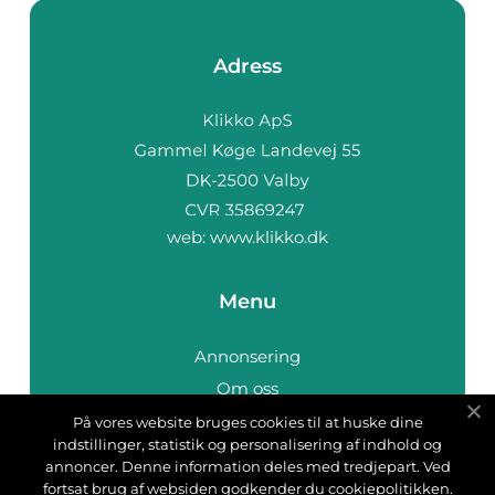
Adress
web:
www.klikko.dk
Menu
Annonsering
Om oss
Cookies
På vores website bruges cookies til at huske dine
indstillinger, statistik og personalisering af indhold og
Kontakta oss
annoncer. Denne information deles med tredjepart. Ved
Sitemap
fortsat brug af websiden godkender du cookiepolitikken.