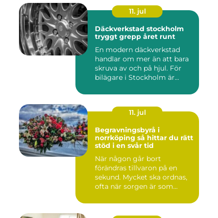
11. jul
Däckverkstad stockholm
tryggt grepp året runt
En modern däckverkstad
handlar om mer än att bara
skruva av och på hjul. För
bilägare i Stockholm är...
11. jul
Begravningsbyrå i
norrköping så hittar du rätt
stöd i en svår tid
När någon går bort
förändras tillvaron på en
sekund. Mycket ska ordnas,
ofta när sorgen är som
stark...