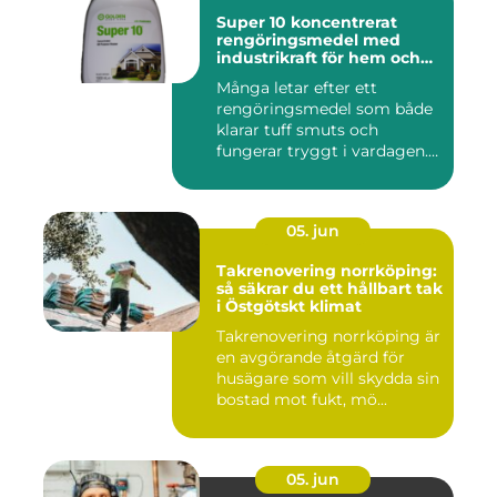
Super 10 koncentrerat
rengöringsmedel med
industrikraft för hem och
företag
Många letar efter ett
rengöringsmedel som både
klarar tuff smuts och
fungerar tryggt i vardagen.
Sup...
05. jun
Takrenovering norrköping:
så säkrar du ett hållbart tak
i Östgötskt klimat
Takrenovering norrköping är
en avgörande åtgärd för
husägare som vill skydda sin
bostad mot fukt, mö...
05. jun