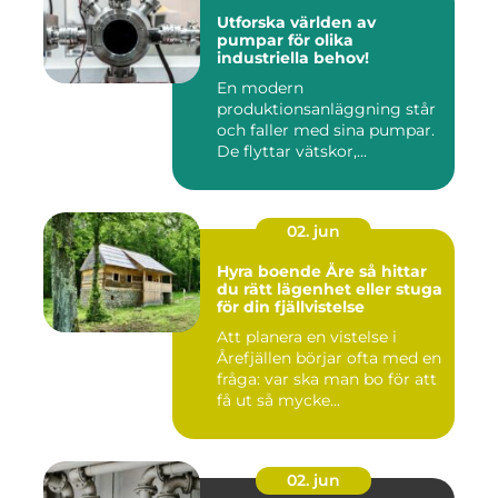
Utforska världen av
pumpar för olika
industriella behov!
En modern
produktionsanläggning står
och faller med sina pumpar.
De flyttar vätskor,...
02. jun
Hyra boende Åre så hittar
du rätt lägenhet eller stuga
för din fjällvistelse
Att planera en vistelse i
Årefjällen börjar ofta med en
fråga: var ska man bo för att
få ut så mycke...
02. jun