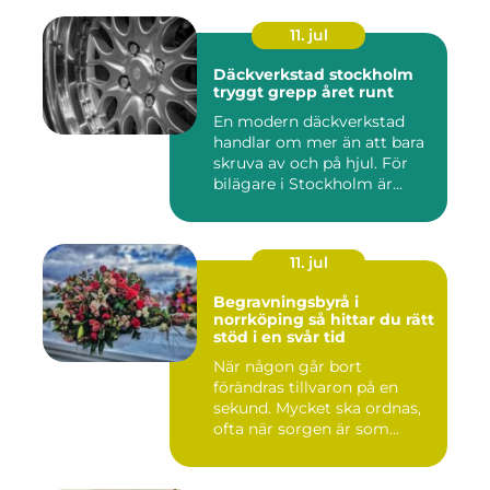
11. jul
Däckverkstad stockholm
tryggt grepp året runt
En modern däckverkstad
handlar om mer än att bara
skruva av och på hjul. För
bilägare i Stockholm är...
11. jul
Begravningsbyrå i
norrköping så hittar du rätt
stöd i en svår tid
När någon går bort
förändras tillvaron på en
sekund. Mycket ska ordnas,
ofta när sorgen är som
stark...