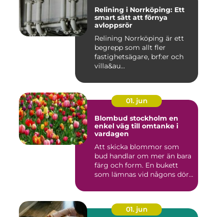
Relining i Norrköping: Ett
smart sätt att förnya
avloppsrör
Relining Norrköping är ett
begrepp som allt fler
fastighetsägare, brf:er och
villa&au...
01. jun
Blombud stockholm en
enkel väg till omtanke i
vardagen
Att skicka blommor som
bud handlar om mer än bara
färg och form. En bukett
som lämnas vid någons dör...
01. jun