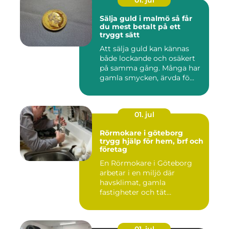
01. jul
Sälja guld i malmö så får
du mest betalt på ett
tryggt sätt
Att sälja guld kan kännas
både lockande och osäkert
på samma gång. Många har
gamla smycken, ärvda fö...
01. jul
Rörmokare i göteborg
trygg hjälp för hem, brf och
företag
En Rörmokare i Göteborg
arbetar i en miljö där
havsklimat, gamla
fastigheter och tät
stadsmiljö stäl...