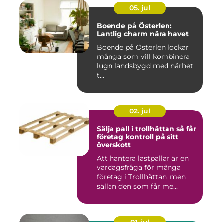
05. jul
Boende på Österlen:
Lantlig charm nära havet
Boende på Österlen lockar
många som vill kombinera
lugn landsbygd med närhet
t...
02. jul
Sälja pall i trollhättan så får
företag kontroll på sitt
överskott
Att hantera lastpallar är en
vardagsfråga för många
företag i Trollhättan, men
sällan den som får me...