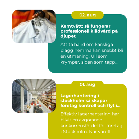
02. aug
Kemtvätt: så fungerar
professionell klädvård på
djupet
Att ta hand om känsliga
plagg hemma kan snabbt bli
en utmaning. Ull som
krymper, siden som tapp...
01. aug
Lagerhantering i
stockholm så skapar
företag kontroll och flyt i
logistiken
Effektiv lagerhantering har
blivit en avgörande
konkurrensfördel för företag
i Stockholm. När varufl...