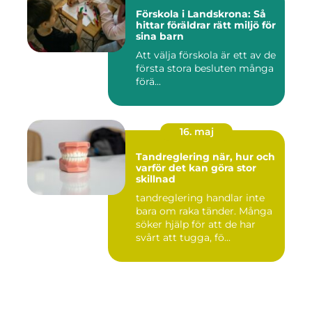
Förskola i Landskrona: Så
hittar föräldrar rätt miljö för
sina barn
Att välja förskola är ett av de
första stora besluten många
förä...
16. maj
Tandreglering när, hur och
varför det kan göra stor
skillnad
tandreglering handlar inte
bara om raka tänder. Många
söker hjälp för att de har
svårt att tugga, fö...