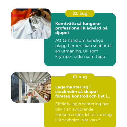
02. aug
Kemtvätt: så fungerar
professionell klädvård på
djupet
Att ta hand om känsliga
plagg hemma kan snabbt bli
en utmaning. Ull som
krymper, siden som tapp...
01. aug
Lagerhantering i
stockholm så skapar
företag kontroll och flyt i
logistiken
Effektiv lagerhantering har
blivit en avgörande
konkurrensfördel för företag
i Stockholm. När varufl...