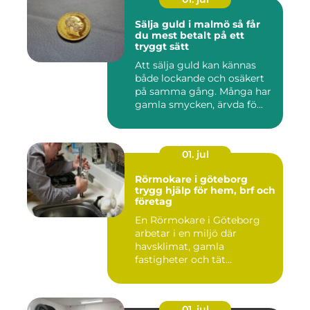
Sälja guld i malmö så får
du mest betalt på ett
tryggt sätt
Att sälja guld kan kännas
både lockande och osäkert
på samma gång. Många har
gamla smycken, ärvda fö...
01. jul
Rörmokare i göteborg
trygg hjälp för hem, brf och
företag
En Rörmokare i Göteborg
arbetar i en miljö där
havsklimat, gamla
fastigheter och tät
stadsmiljö stäl...
01. jul