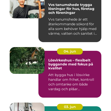
Vvs tanumshede trygga
lösningar för hus, företag
och föreningar
Vvs tanumshede är ett
återkommande sökord för
alla som behöver hjälp med
värme, vatten och sanitet i...
04. jun
Lösvirkeshus – flexibelt
byggande med fokus på
kvalitet
Att bygga hus i lösvirke
handlar om frihet, kontroll
och omtanke om både
vardag och pl&ar...
03. jun