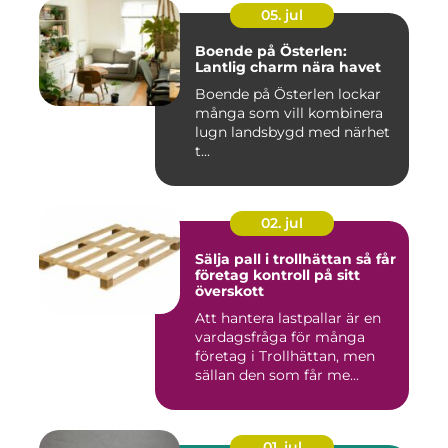
05. jul
Boende på Österlen:
Lantlig charm nära havet
Boende på Österlen lockar
många som vill kombinera
lugn landsbygd med närhet
t...
02. jul
Sälja pall i trollhättan så får
företag kontroll på sitt
överskott
Att hantera lastpallar är en
vardagsfråga för många
företag i Trollhättan, men
sällan den som får me...
01. jul