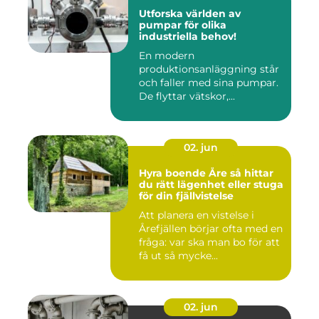
Utforska världen av
pumpar för olika
industriella behov!
En modern
produktionsanläggning står
och faller med sina pumpar.
De flyttar vätskor,...
02. jun
Hyra boende Åre så hittar
du rätt lägenhet eller stuga
för din fjällvistelse
Att planera en vistelse i
Årefjällen börjar ofta med en
fråga: var ska man bo för att
få ut så mycke...
02. jun