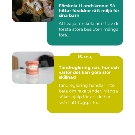
Förskola i Landskrona: Så
hittar föräldrar rätt miljö för
sina barn
Att välja förskola är ett av de
första stora besluten många
förä...
16. maj
Tandreglering när, hur och
varför det kan göra stor
skillnad
tandreglering handlar inte
bara om raka tänder. Många
söker hjälp för att de har
svårt att tugga, fö...