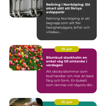
Relining i Norrköping: Ett
smart sätt att förnya
avloppsrör
Relining Norrköping är ett
begrepp som allt fler
fastighetsägare, brf:er och
villa&au...
01. jun
Blombud stockholm en
enkel väg till omtanke i
vardagen
Att skicka blommor som
bud handlar om mer än bara
färg och form. En bukett
som lämnas vid någons dör...
01. jun