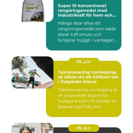
Super 10 koncentrerat
rengöringsmedel med
industrikraft för hem och
företag
Många letar efter ett
rengöringsmedel som både
klarar tuff smuts och
fungerar tryggt i vardagen.
Sup...
05. jun
Takrenovering norrköping:
så säkrar du ett hållbart tak
i Östgötskt klimat
Takrenovering norrköping är
en avgörande åtgärd för
husägare som vill skydda sin
bostad mot fukt, mö...
05. jun