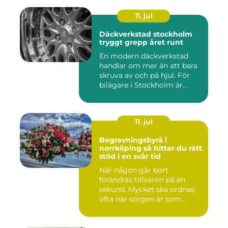
11. jul
Däckverkstad stockholm
tryggt grepp året runt
En modern däckverkstad
handlar om mer än att bara
skruva av och på hjul. För
bilägare i Stockholm är...
11. jul
Begravningsbyrå i
norrköping så hittar du rätt
stöd i en svår tid
När någon går bort
förändras tillvaron på en
sekund. Mycket ska ordnas,
ofta när sorgen är som
stark...