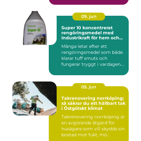
09. jun
Super 10 koncentrerat
rengöringsmedel med
industrikraft för hem och
företag
Många letar efter ett
rengöringsmedel som både
klarar tuff smuts och
fungerar tryggt i vardagen.
Sup...
05. jun
Takrenovering norrköping:
så säkrar du ett hållbart tak
i Östgötskt klimat
Takrenovering norrköping är
en avgörande åtgärd för
husägare som vill skydda sin
bostad mot fukt, mö...