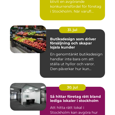
blivit en avgörande
konkurrensfördel för företag
i Stockholm. När varufl...
31. jul
Butiksdesign som driver
försäljning och skapar
lojala kunder
En genomtänkt butiksdesign
handlar inte bara om att
ställa ut hyllor och varor.
Den påverkar hur kun...
30. jul
Så hittar företag rätt bland
lediga lokaler i stockholm
Att hitta rätt lokal i
Stockholm kan avgöra hur