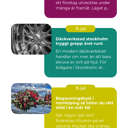
ett företag utvecklas under
många år framåt. Läget p...
11. jul
Däckverkstad stockholm
tryggt grepp året runt
En modern däckverkstad
handlar om mer än att bara
skruva av och på hjul. För
bilägare i Stockholm är...
11. jul
Begravningsbyrå i
norrköping så hittar du rätt
stöd i en svår tid
När någon går bort
förändras tillvaron på en
sekund. Mycket ska ordnas,