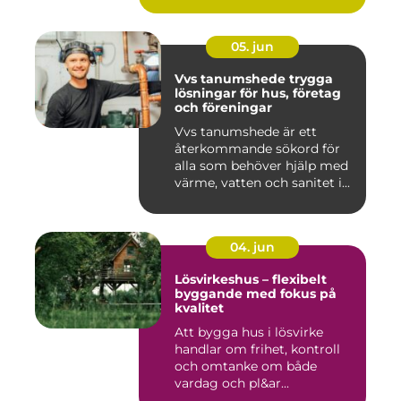
05. jun
Vvs tanumshede trygga
lösningar för hus, företag
och föreningar
Vvs tanumshede är ett
återkommande sökord för
alla som behöver hjälp med
värme, vatten och sanitet i...
04. jun
Lösvirkeshus – flexibelt
byggande med fokus på
kvalitet
Att bygga hus i lösvirke
handlar om frihet, kontroll
och omtanke om både
vardag och pl&ar...