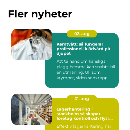
Fler nyheter
02. aug
Kemtvätt: så fungerar
professionell klädvård på
djupet
Att ta hand om känsliga
plagg hemma kan snabbt bli
en utmaning. Ull som
krymper, siden som tapp...
01. aug
Lagerhantering i
stockholm så skapar
företag kontroll och flyt i
logistiken
Effektiv lagerhantering har