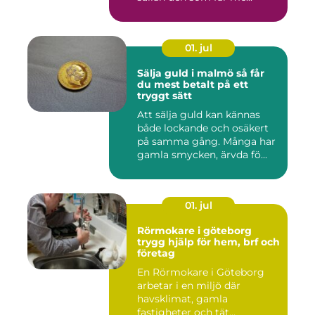
01. jul
Sälja guld i malmö så får
du mest betalt på ett
tryggt sätt
Att sälja guld kan kännas
både lockande och osäkert
på samma gång. Många har
gamla smycken, ärvda fö...
01. jul
Rörmokare i göteborg
trygg hjälp för hem, brf och
företag
En Rörmokare i Göteborg
arbetar i en miljö där
havsklimat, gamla
fastigheter och tät