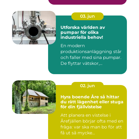
03. jun
Utforska världen av
pumpar för olika
industriella behov!
En modern
produktionsanläggning står
och faller med sina pumpar.
De flyttar vätskor,...
02. jun
Hyra boende Åre så hittar
du rätt lägenhet eller stuga
för din fjällvistelse
Att planera en vistelse i
Årefjällen börjar ofta med en
fråga: var ska man bo för att
få ut så mycke...