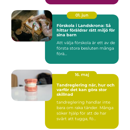
01. jun
Förskola i Landskrona: Så
hittar föräldrar rätt miljö för
sina barn
Att välja förskola är ett av de
första stora besluten många
förä...
16. maj
Tandreglering när, hur och
varför det kan göra stor
skillnad
tandreglering handlar inte
bara om raka tänder. Många
söker hjälp för att de har
svårt att tugga, fö...