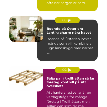
ofta när sorgen är som
stark...
05. jul
Boende på Österlen:
Lantlig charm nära havet
Boende på Österlen lockar
många som vill kombinera
lugn landsbygd med närhet
t...
02. jul
Sälja pall i trollhättan så får
företag kontroll på sitt
överskott
Att hantera lastpallar är en
vardagsfråga för många
företag i Trollhättan, men
sällan den som får me...