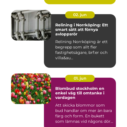
02. jun
Relining i Norrköping: Ett
smart sätt att förnya
avloppsrör
Relining Norrköping är ett
begrepp som allt fler
fastighetsägare, brf:er och
villa&au...
01. jun
Blombud stockholm en
enkel väg till omtanke i
vardagen
Att skicka blommor som
bud handlar om mer än bara
färg och form. En bukett
som lämnas vid någons dör...