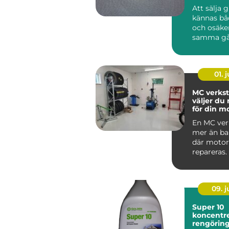
Att sälja 
kännas bå
och osäke
samma gå
har gamla
ärvda fö...
01. j
MC verkst
väljer du 
för din m
En MC ver
mer än bar
där motor
repareras.
09. 
Super 10
koncentre
rengörin