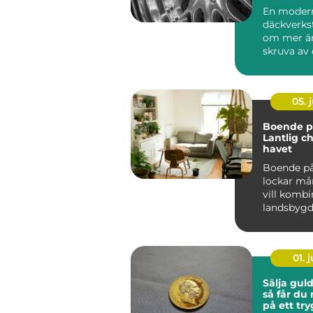
En moder
däckverks
om mer än
skruva av 
För biläga
Stockholm 
05. j
Boende på
Lantlig c
havet
Boende på
lockar m
vill kombi
landsbyg
närhet t...
01. j
Sälja gul
så får du
på ett try