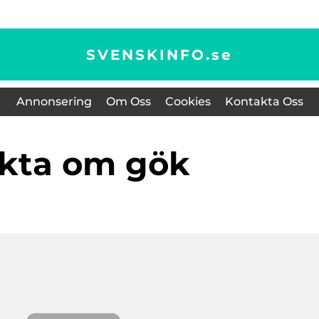
SVENSKINFO.
se
Annonsering
Om Oss
Cookies
Kontakta Oss
akta om gök