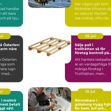
tid
n
När någon går bort
tad handlar
förändras tillvaron p
 att bara
en sekund. Mycket
och på hjul.
ska ordnas, ofta när
re i
sorgen är som stark..
är...
ul
02. jul
 Österlen:
Sälja pall i
harm nära
trollhättan så får
företag kontroll på
sitt överskott
 Österlen
Att hantera lastpalla
ånga som
är en vardagsfråga f
nera lugn
många företag i
d med
Trollhättan, men
sällan den som får
me...
ul
01. jul
d i malmö
Rörmokare i
 mest betalt
göteborg trygg hjälp
ggt sätt
för hem, brf och