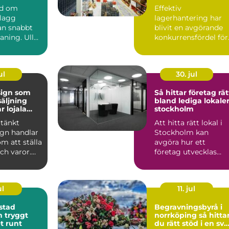
på djupet
flyt i logistiken
nd om
Effektiv
plagg
lagerhantering har
n snabbt
blivit en avgörande
aning. Ull
konkurrensfördel för
er, siden
företag i Stockholm.
.
När varufl...
ul
30. jul
sign som
Så hittar företag rät
säljning
bland lediga lokaler
r lojala
stockholm
tänkt
Att hitta rätt lokal i
ign handlar
Stockholm kan
om att ställa
avgöra hur ett
och varor.
företag utvecklas
kar hur
under många år
framåt. Läget p...
ul
11. jul
stad
Begravningsbyrå i
gt
norrköping så hittar
t runt
du rätt stöd i en svå