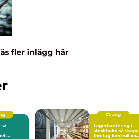
äs fler inlägg här
er
aug
01. aug
 så
Lagerhantering i
stockholm så skapar
ell
företag kontroll och