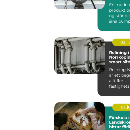
En moder
produktio
ng står oc
sina pump
flyttar väts
02. 
Relining i
Norrköpin
smart sätt
avloppsrö
Relining 
är ett be
allt fler
fastighets
och villa&a
01. 
Förskola i
Landskro
hittar förä