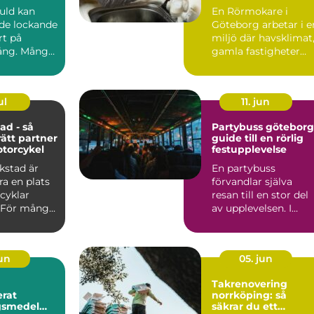
företag
guld kan
En Rörmokare i
de lockande
Göteborg arbetar i e
rt på
miljö där havsklimat
ng. Många
gamla fastigheter
 smycken,
och tät stadsmiljö
stäl...
ul
11. jun
ad - så
Partybuss göteborg
rätt partner
guide till en rörlig
otorcykel
festupplevelse
kstad är
En partybuss
a en plats
förvandlar själva
cyklar
resan till en stor del
 För mång...
av upplevelsen. I
stället för att bara ta
sig ...
jun
05. jun
Takrenovering
rat
norrköping: så
gsmedel
säkrar du ett