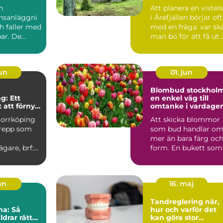
för din fjällvistelse
n
Att planera en vistel
nsanläggni
i Årefjällen börjar of
h faller med
med en fråga: var sk
ar. De
man bo för att få ut
kor,...
så mycke...
jun
01. jun
Blombud stockhol
g: Ett
en enkel väg till
 att förnya
omtanke i vardage
r
Norrköping
Att skicka blommor
grepp som
som bud handlar o
mer än bara färg oc
ägare, brf:er
form. En bukett som
u...
lämnas vid någons
dör...
jun
16. maj
Tandreglering när,
na: Så
hur och varför det
ldrar rätt
kan göra stor