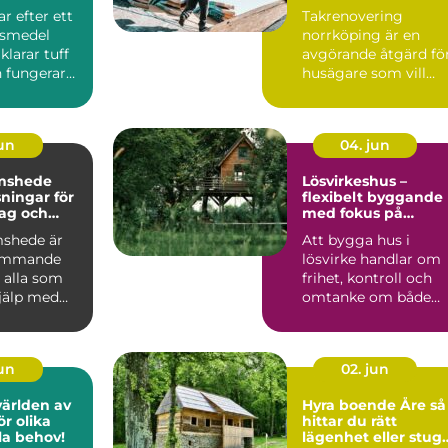
trikraft för
hållbart tak i
r efter ett
Takrenovering
företag
Östgötskt klimat
gsmedel
norrköping är en
larar tuff
avgörande åtgärd fö
 fungerar
husägare som vill
ardagen.
skydda sin bostad
mot fukt, mö...
jun
04. jun
mshede
Lösvirkeshus –
sningar för
flexibelt byggande
tag och
med fokus på
r
kvalitet
shede är
Att bygga hus i
kommande
lösvirke handlar om
 alla som
frihet, kontroll och
jälp med
omtanke om både
tten och
vardag och pl&ar...
jun
02. jun
världen av
Hyra boende Åre så
r olika
hittar du rätt
lla behov!
lägenhet eller stug