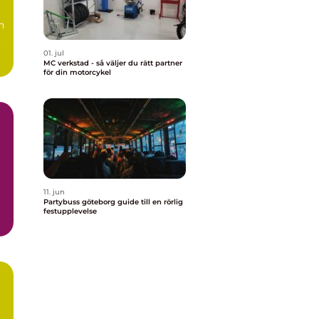
n
,
01. jul
MC verkstad - så väljer du rätt partner
för din motorcykel
11. jun
Partybuss göteborg guide till en rörlig
festupplevelse