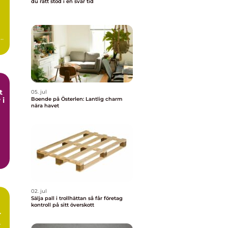
du rätt stöd i en svår tid
t
05. jul
 i
Boende på Österlen: Lantlig charm
nära havet
02. jul
Sälja pall i trollhättan så får företag
kontroll på sitt överskott
r