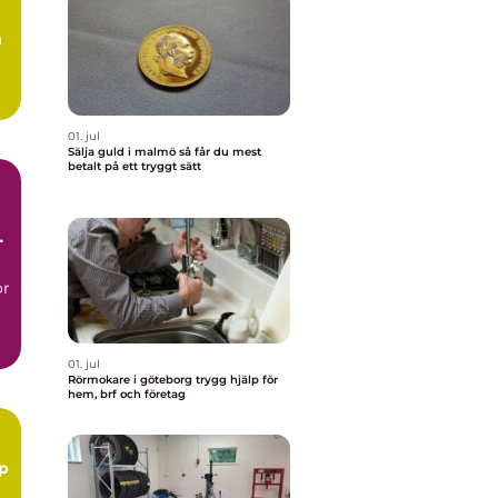
å
.
01. jul
Sälja guld i malmö så får du mest
betalt på ett tryggt sätt
r
ör
01. jul
Rörmokare i göteborg trygg hjälp för
hem, brf och företag