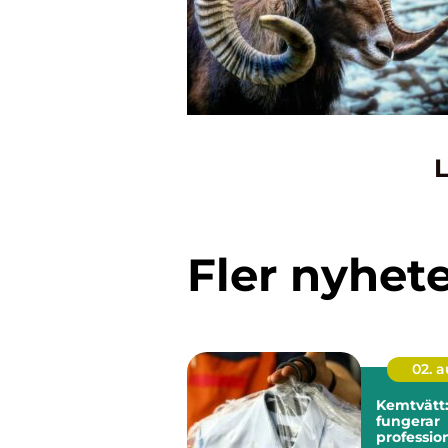
L
Fler nyhet
02. 
Kemtvätt:
fungerar
profession