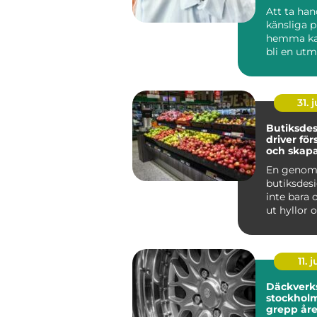
klädvård 
Att ta ha
känsliga 
hemma ka
bli en utm
som krymp
som tapp..
31. j
Butiksde
driver för
och skapa
kunder
En genom
butiksdes
inte bara 
ut hyllor 
Den påver
kun...
11. j
Däckverk
stockholm tryg
grepp åre