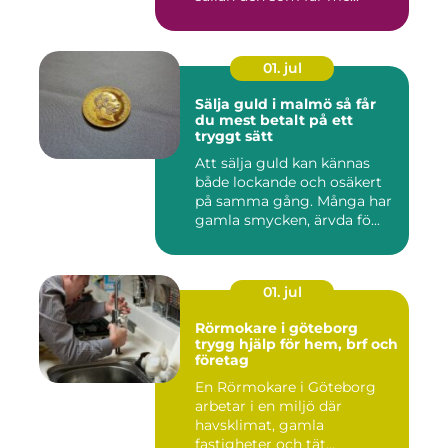
01. jul
Sälja guld i malmö så får
du mest betalt på ett
tryggt sätt
Att sälja guld kan kännas
både lockande och osäkert
på samma gång. Många har
gamla smycken, ärvda fö...
01. jul
Rörmokare i göteborg
trygg hjälp för hem, brf och
företag
En Rörmokare i Göteborg
arbetar i en miljö där
havsklimat, gamla
fastigheter och tät