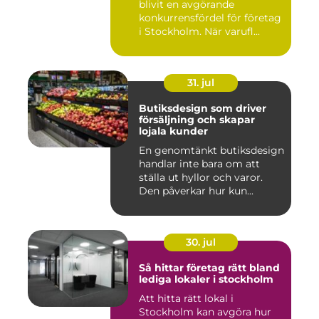
blivit en avgörande
konkurrensfördel för företag
i Stockholm. När varufl...
31. jul
Butiksdesign som driver
försäljning och skapar
lojala kunder
En genomtänkt butiksdesign
handlar inte bara om att
ställa ut hyllor och varor.
Den påverkar hur kun...
30. jul
Så hittar företag rätt bland
lediga lokaler i stockholm
Att hitta rätt lokal i
Stockholm kan avgöra hur