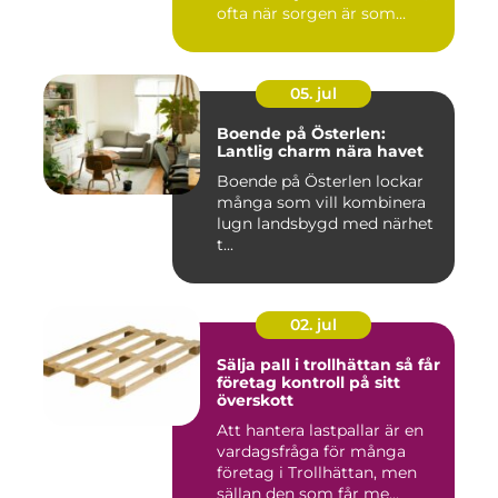
ofta när sorgen är som
stark...
05. jul
Boende på Österlen:
Lantlig charm nära havet
Boende på Österlen lockar
många som vill kombinera
lugn landsbygd med närhet
t...
02. jul
Sälja pall i trollhättan så får
företag kontroll på sitt
överskott
Att hantera lastpallar är en
vardagsfråga för många
företag i Trollhättan, men
sällan den som får me...