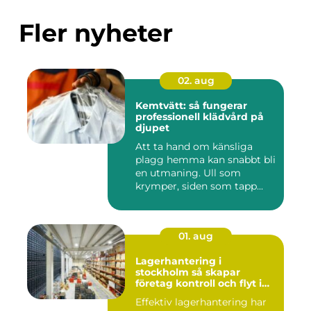
Fler nyheter
02. aug
Kemtvätt: så fungerar
professionell klädvård på
djupet
Att ta hand om känsliga
plagg hemma kan snabbt bli
en utmaning. Ull som
krymper, siden som tapp...
01. aug
Lagerhantering i
stockholm så skapar
företag kontroll och flyt i
logistiken
Effektiv lagerhantering har