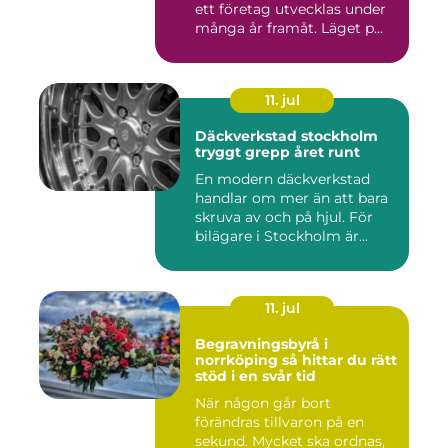
ett företag utvecklas under
många år framåt. Läget p...
11. jul
Däckverkstad stockholm
tryggt grepp året runt
En modern däckverkstad
handlar om mer än att bara
skruva av och på hjul. För
bilägare i Stockholm är...
11. jul
Begravningsbyrå i
norrköping så hittar du rätt
stöd i en svår tid
När någon går bort
förändras tillvaron på en
sekund. Mycket ska ordnas,