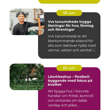
05. jun
Vvs tanumshede trygga
lösningar för hus, företag
och föreningar
Vvs tanumshede är ett
återkommande sökord för
alla som behöver hjälp med
värme, vatten och sanitet i...
04. jun
Lösvirkeshus – flexibelt
byggande med fokus på
kvalitet
Att bygga hus i lösvirke
handlar om frihet, kontroll
och omtanke om både
vardag och pl&ar...