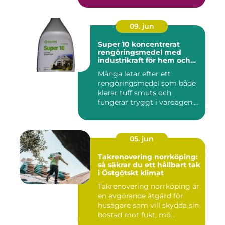
09. jun
Super 10 koncentrerat
rengöringsmedel med
industrikraft för hem och
företag
Många letar efter ett
rengöringsmedel som både
klarar tuff smuts och
fungerar tryggt i vardagen.
Sup...
05. jun
Takrenovering norrköping:
så säkrar du ett hållbart tak
i Östgötskt klimat
Takrenovering norrköping är
en avgörande åtgärd för
husägare som vill skydda sin
bostad mot fukt, mö...