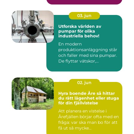
03. jun
Utforska världen av
pumpar för olika
industriella behov!
En modern
produktionsanläggning står
och faller med sina pumpar.
De flyttar vätskor,...
02. jun
Hyra boende Åre så hittar
du rätt lägenhet eller stuga
för din fjällvistelse
Att planera en vistelse i
Årefjällen börjar ofta med en
fråga: var ska man bo för att
få ut så mycke...