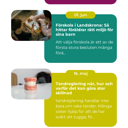
01. jun
Förskola i Landskrona: Så
hittar föräldrar rätt miljö för
sina barn
Att välja förskola är ett av de
första stora besluten många
förä...
16. maj
Tandreglering när, hur och
varför det kan göra stor
skillnad
tandreglering handlar inte
bara om raka tänder. Många
söker hjälp för att de har
svårt att tugga, fö...