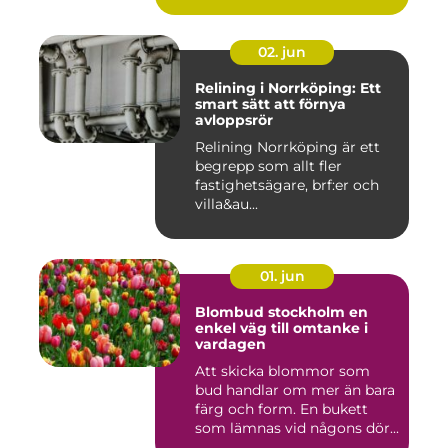
02. jun
Relining i Norrköping: Ett
smart sätt att förnya
avloppsrör
Relining Norrköping är ett
begrepp som allt fler
fastighetsägare, brf:er och
villa&au...
01. jun
Blombud stockholm en
enkel väg till omtanke i
vardagen
Att skicka blommor som
bud handlar om mer än bara
färg och form. En bukett
som lämnas vid någons dör...