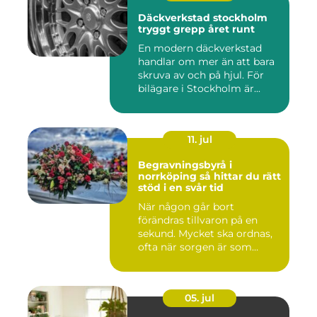
Däckverkstad stockholm
tryggt grepp året runt
En modern däckverkstad
handlar om mer än att bara
skruva av och på hjul. För
bilägare i Stockholm är...
11. jul
Begravningsbyrå i
norrköping så hittar du rätt
stöd i en svår tid
När någon går bort
förändras tillvaron på en
sekund. Mycket ska ordnas,
ofta när sorgen är som
stark...
05. jul