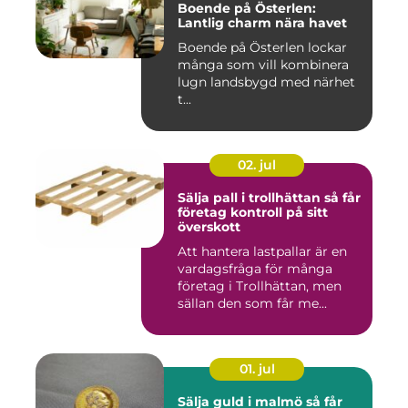
Boende på Österlen:
Lantlig charm nära havet
Boende på Österlen lockar
många som vill kombinera
lugn landsbygd med närhet
t...
02. jul
Sälja pall i trollhättan så får
företag kontroll på sitt
överskott
Att hantera lastpallar är en
vardagsfråga för många
företag i Trollhättan, men
sällan den som får me...
01. jul
Sälja guld i malmö så får