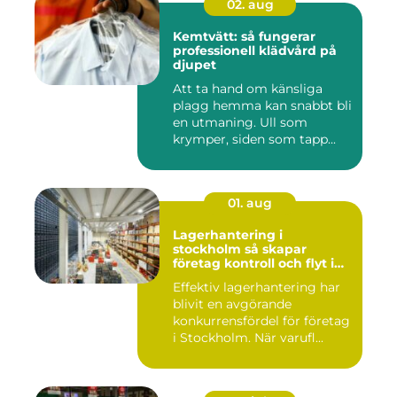
02. aug
Kemtvätt: så fungerar
professionell klädvård på
djupet
Att ta hand om känsliga
plagg hemma kan snabbt bli
en utmaning. Ull som
krymper, siden som tapp...
01. aug
Lagerhantering i
stockholm så skapar
företag kontroll och flyt i
logistiken
Effektiv lagerhantering har
blivit en avgörande
konkurrensfördel för företag
i Stockholm. När varufl...