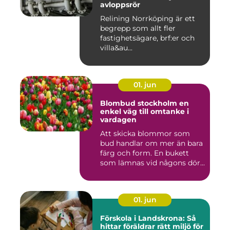
avloppsrör
Relining Norrköping är ett
begrepp som allt fler
fastighetsägare, brf:er och
villa&au...
01. jun
Blombud stockholm en
enkel väg till omtanke i
vardagen
Att skicka blommor som
bud handlar om mer än bara
färg och form. En bukett
som lämnas vid någons dör...
01. jun
Förskola i Landskrona: Så
hittar föräldrar rätt miljö för