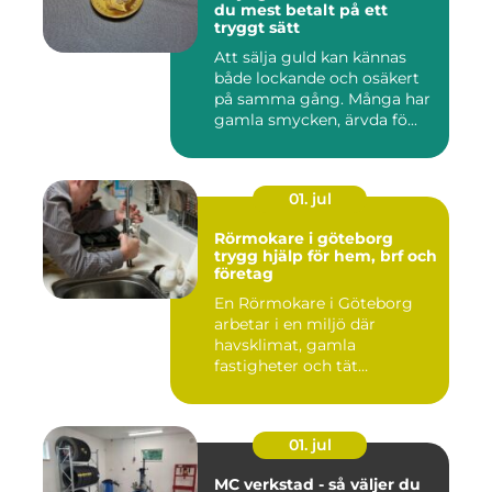
du mest betalt på ett
tryggt sätt
Att sälja guld kan kännas
både lockande och osäkert
på samma gång. Många har
gamla smycken, ärvda fö...
01. jul
Rörmokare i göteborg
trygg hjälp för hem, brf och
företag
En Rörmokare i Göteborg
arbetar i en miljö där
havsklimat, gamla
fastigheter och tät
stadsmiljö stäl...
01. jul
MC verkstad - så väljer du