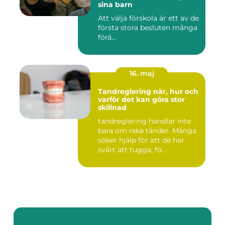
sina barn
Att välja förskola är ett av de
första stora besluten många
förä...
16. maj
Tandreglering när, hur och
varför det kan göra stor
skillnad
tandreglering handlar inte
bara om raka tänder. Många
söker hjälp för att de har
svårt att tugga, fö...