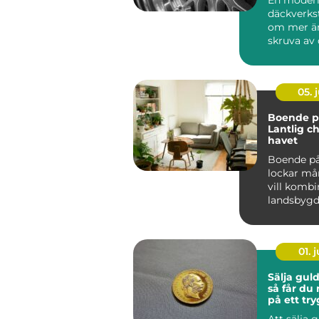
däckverks
om mer än
skruva av 
För biläga
Stockholm 
05. j
Boende på
Lantlig c
havet
Boende på
lockar m
vill kombi
landsbyg
närhet t...
01. j
Sälja gul
så får du
på ett try
Att sälja 