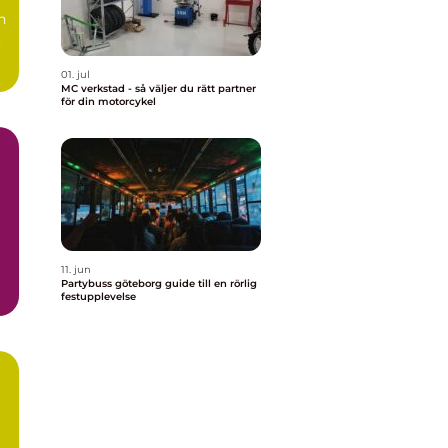
n
,
01. jul
MC verkstad - så väljer du rätt partner
för din motorcykel
11. jun
Partybuss göteborg guide till en rörlig
festupplevelse