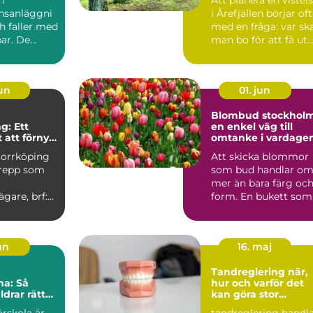
nsanläggni
i Årefjällen börjar of
h faller med
med en fråga: var sk
ar. De
man bo för att få ut
kor,...
så mycke...
jun
01. jun
Blombud stockhol
g: Ett
en enkel väg till
 att förnya
omtanke i vardage
r
Norrköping
Att skicka blommor
grepp som
som bud handlar o
mer än bara färg oc
ägare, brf:er
form. En bukett som
u...
lämnas vid någons
dör...
jun
16. maj
Tandreglering när,
na: Så
hur och varför det
ldrar rätt
kan göra stor
sina barn
skillnad
örskola är
tandreglering handl