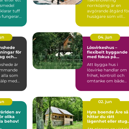
företag
Östgötskt klimat
gsmedel
norrköping är en
larar tuff
avgörande åtgärd fö
 fungerar
husägare som vill
ardagen.
skydda sin bostad
mot fukt, mö...
jun
04. jun
mshede
Lösvirkeshus –
sningar för
flexibelt byggande
tag och
med fokus på
r
kvalitet
shede är
Att bygga hus i
kommande
lösvirke handlar om
 alla som
frihet, kontroll och
jälp med
omtanke om både
tten och
vardag och pl&ar...
jun
02. jun
världen av
Hyra boende Åre så
r olika
hittar du rätt
lla behov!
lägenhet eller stug
för din fjällvistelse
n
Att planera en vistel