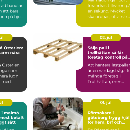
tad handlar
förändras tillvaron p
 att bara
en sekund. Mycket
och på hjul.
ska ordnas, ofta när
re i
sorgen är som stark..
är...
ul
02. jul
 Österlen:
Sälja pall i
harm nära
trollhättan så får
företag kontroll på
sitt överskott
 Österlen
Att hantera lastpalla
ånga som
är en vardagsfråga f
nera lugn
många företag i
d med
Trollhättan, men
sällan den som får
me...
ul
01. jul
d i malmö
Rörmokare i
 mest betalt
göteborg trygg hjälp
ggt sätt
för hem, brf och
företag
guld kan
En Rörmokare i