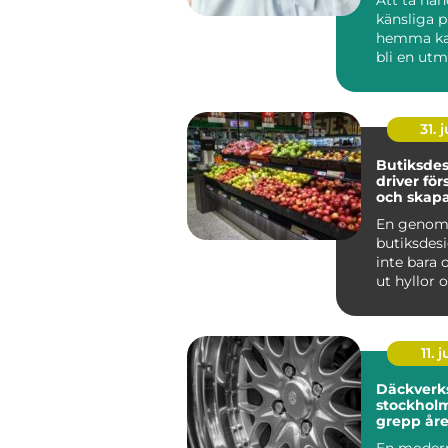
känsliga 
hemma ka
bli en utm
som krymp
som tapp..
31. j
Butiksde
driver för
och skapa
kunder
En genom
butiksdes
inte bara 
ut hyllor 
Den påver
kun...
11. j
Däckverk
stockholm tryg
grepp åre
En moder