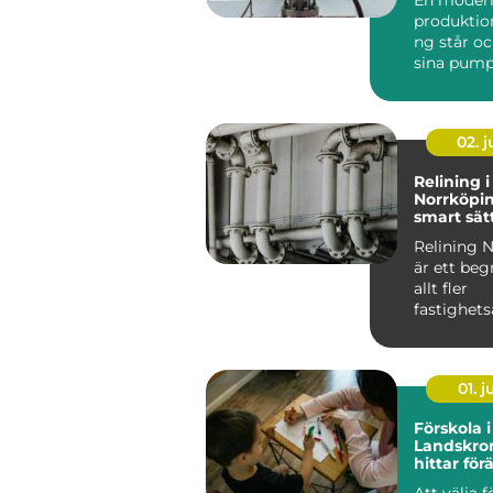
produktio
ng står oc
sina pump
flyttar väts
02. 
Relining i
Norrköpin
smart sätt
avloppsrö
Relining 
är ett be
allt fler
fastighets
och villa&a
01. 
Förskola i
Landskro
hittar förä
miljö för 
Att välja f