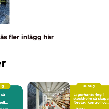
äs fler inlägg här
er
aug
01. aug
 så
Lagerhantering i
stockholm så skapar
ell
företag kontroll och
på djupet
flyt i logistiken
nd om
Effektiv