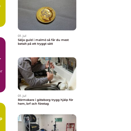
å
.
01. jul
Sälja guld i malmö så får du mest
betalt på ett tryggt sätt
r
ör
01. jul
Rörmokare i göteborg trygg hjälp för
hem, brf och företag