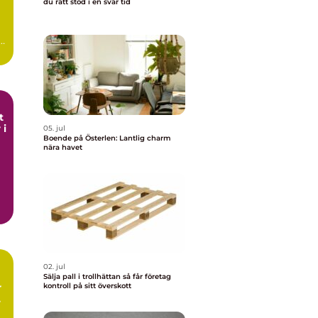
du rätt stöd i en svår tid
t
 i
05. jul
Boende på Österlen: Lantlig charm
nära havet
02. jul
Sälja pall i trollhättan så får företag
kontroll på sitt överskott
r