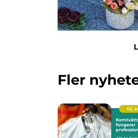
L
Fler nyhet
02. 
Kemtvätt:
fungerar
profession
klädvård 
Att ta ha