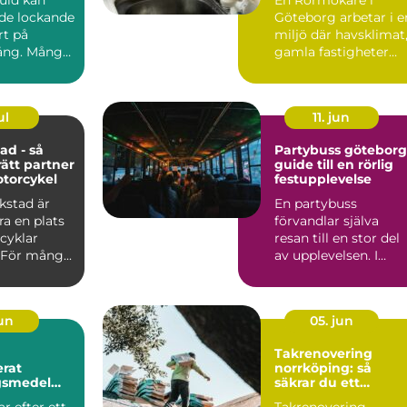
de lockande
Göteborg arbetar i e
rt på
miljö där havsklimat
ng. Många
gamla fastigheter
 smycken,
och tät stadsmiljö
stäl...
ul
11. jun
ad - så
Partybuss göteborg
rätt partner
guide till en rörlig
otorcykel
festupplevelse
kstad är
En partybuss
a en plats
förvandlar själva
cyklar
resan till en stor del
 För mång...
av upplevelsen. I
stället för att bara ta
sig ...
jun
05. jun
Takrenovering
rat
norrköping: så
gsmedel
säkrar du ett
trikraft för
hållbart tak i
r efter ett
Takrenovering