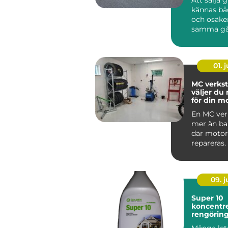
kännas bå
och osäke
samma gå
har gamla
ärvda fö...
01. j
MC verkst
väljer du 
för din m
En MC ver
mer än bar
där motor
repareras.
09. 
Super 10
koncentre
rengörin
med indus
Många leta