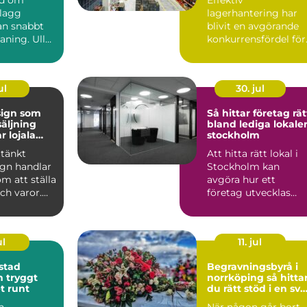
plagg
lagerhantering har
n snabbt
blivit en avgörande
aning. Ull
konkurrensfördel för
er, siden
företag i Stockholm.
.
När varufl...
ul
30. jul
sign som
Så hittar företag rät
säljning
bland lediga lokaler
r lojala
stockholm
tänkt
Att hitta rätt lokal i
ign handlar
Stockholm kan
om att ställa
avgöra hur ett
och varor.
företag utvecklas
kar hur
under många år
framåt. Läget p...
ul
11. jul
stad
Begravningsbyrå i
gt
norrköping så hittar
t runt
du rätt stöd i en svå
tid
n
När någon går bort