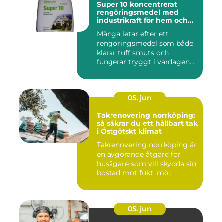
Super 10 koncentrerat
rengöringsmedel med
industrikraft för hem och
företag
Många letar efter ett
rengöringsmedel som både
klarar tuff smuts och
fungerar tryggt i vardagen.
Sup...
05. jun
Takrenovering norrköping:
så säkrar du ett hållbart tak
i Östgötskt klimat
Takrenovering norrköping är
en avgörande åtgärd för
husägare som vill skydda sin
bostad mot fukt, mö...
05. jun