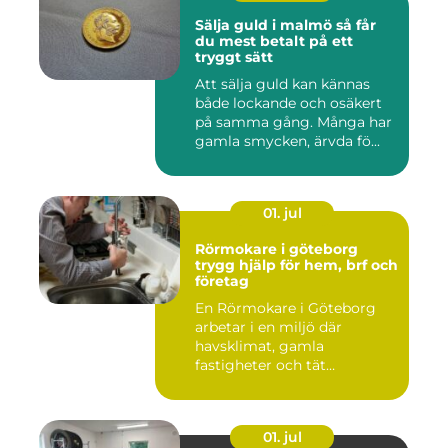
Sälja guld i malmö så får
du mest betalt på ett
tryggt sätt
Att sälja guld kan kännas
både lockande och osäkert
på samma gång. Många har
gamla smycken, ärvda fö...
01. jul
Rörmokare i göteborg
trygg hjälp för hem, brf och
företag
En Rörmokare i Göteborg
arbetar i en miljö där
havsklimat, gamla
fastigheter och tät
stadsmiljö stäl...
01. jul