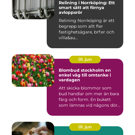
Relining i Norrköping: Ett
smart sätt att förnya
avloppsrör
Relining Norrköping är ett
begrepp som allt fler
fastighetsägare, brf:er och
villa&au...
01. jun
Blombud stockholm en
enkel väg till omtanke i
vardagen
Att skicka blommor som
bud handlar om mer än bara
färg och form. En bukett
som lämnas vid någons dör...
01. jun