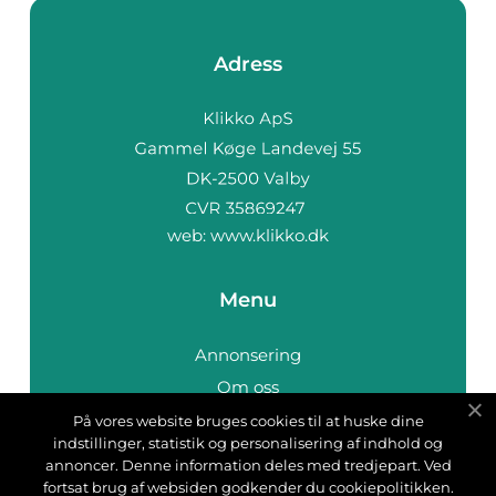
Adress
web:
www.klikko.dk
Menu
Annonsering
Om oss
Cookies
På vores website bruges cookies til at huske dine
indstillinger, statistik og personalisering af indhold og
Kontakta oss
annoncer. Denne information deles med tredjepart. Ved
Sitemap
fortsat brug af websiden godkender du cookiepolitikken.