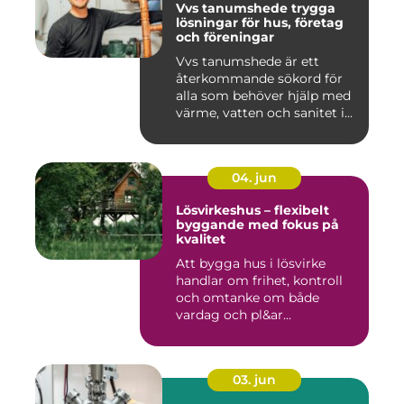
Vvs tanumshede trygga
lösningar för hus, företag
och föreningar
Vvs tanumshede är ett
återkommande sökord för
alla som behöver hjälp med
värme, vatten och sanitet i...
04. jun
Lösvirkeshus – flexibelt
byggande med fokus på
kvalitet
Att bygga hus i lösvirke
handlar om frihet, kontroll
och omtanke om både
vardag och pl&ar...
03. jun