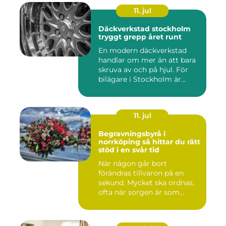
11. jul
Däckverkstad stockholm
tryggt grepp året runt
En modern däckverkstad
handlar om mer än att bara
skruva av och på hjul. För
bilägare i Stockholm är...
11. jul
Begravningsbyrå i
norrköping så hittar du rätt
stöd i en svår tid
När någon går bort
förändras tillvaron på en
sekund. Mycket ska ordnas,
ofta när sorgen är som
stark...