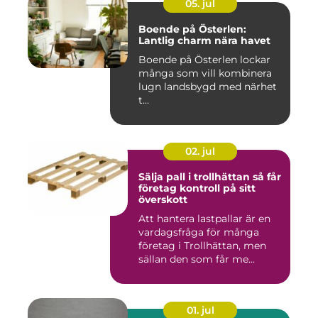
05. jul
Boende på Österlen:
Lantlig charm nära havet
Boende på Österlen lockar
många som vill kombinera
lugn landsbygd med närhet
t...
02. jul
Sälja pall i trollhättan så får
företag kontroll på sitt
överskott
Att hantera lastpallar är en
vardagsfråga för många
företag i Trollhättan, men
sällan den som får me...
01. jul