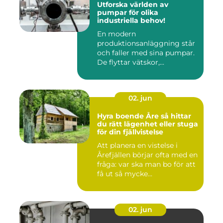
Utforska världen av
pumpar för olika
industriella behov!
En modern
produktionsanläggning står
och faller med sina pumpar.
De flyttar vätskor,...
02. jun
Hyra boende Åre så hittar
du rätt lägenhet eller stuga
för din fjällvistelse
Att planera en vistelse i
Årefjällen börjar ofta med en
fråga: var ska man bo för att
få ut så mycke...
02. jun