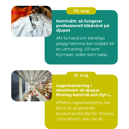
02. aug
Kemtvätt: så fungerar
professionell klädvård på
djupet
Att ta hand om känsliga
plagg hemma kan snabbt bli
en utmaning. Ull som
krymper, siden som tapp...
01. aug
Lagerhantering i
stockholm så skapar
företag kontroll och flyt i
logistiken
Effektiv lagerhantering har
blivit en avgörande
konkurrensfördel för företag
i Stockholm. När varufl...