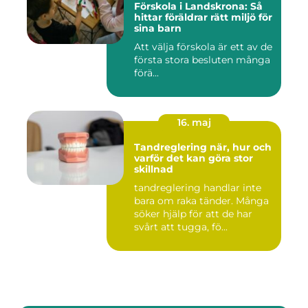
Förskola i Landskrona: Så
hittar föräldrar rätt miljö för
sina barn
Att välja förskola är ett av de
första stora besluten många
förä...
16. maj
Tandreglering när, hur och
varför det kan göra stor
skillnad
tandreglering handlar inte
bara om raka tänder. Många
söker hjälp för att de har
svårt att tugga, fö...