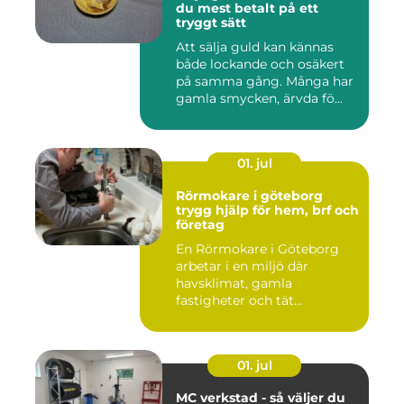
du mest betalt på ett
tryggt sätt
Att sälja guld kan kännas
både lockande och osäkert
på samma gång. Många har
gamla smycken, ärvda fö...
01. jul
Rörmokare i göteborg
trygg hjälp för hem, brf och
företag
En Rörmokare i Göteborg
arbetar i en miljö där
havsklimat, gamla
fastigheter och tät
stadsmiljö stäl...
01. jul
MC verkstad - så väljer du