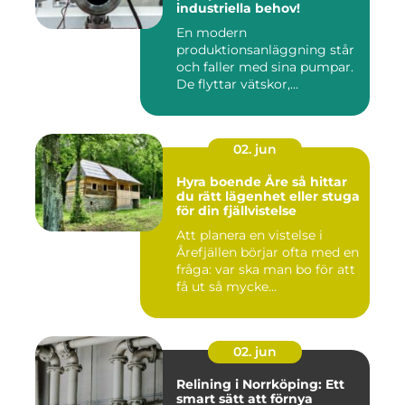
industriella behov!
En modern
produktionsanläggning står
och faller med sina pumpar.
De flyttar vätskor,...
02. jun
Hyra boende Åre så hittar
du rätt lägenhet eller stuga
för din fjällvistelse
Att planera en vistelse i
Årefjällen börjar ofta med en
fråga: var ska man bo för att
få ut så mycke...
02. jun
Relining i Norrköping: Ett
smart sätt att förnya