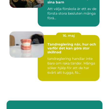
sina barn
Att välja förskola är ett av de
första stora besluten många
förä...
16. maj
Tandreglering när, hur och
varför det kan göra stor
skillnad
tandreglering handlar inte
bara om raka tänder. Många
söker hjälp för att de har
svårt att tugga, fö...