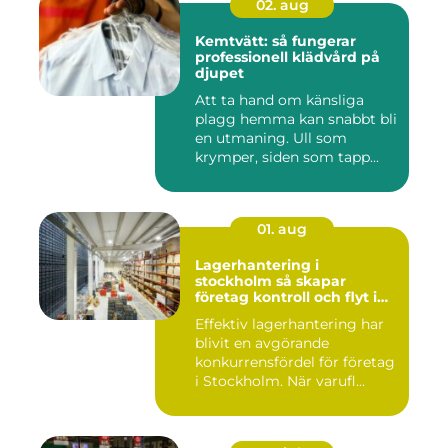
02. aug
Kemtvätt: så fungerar
professionell klädvård på
djupet
Att ta hand om känsliga
plagg hemma kan snabbt bli
en utmaning. Ull som
krymper, siden som tapp...
01. aug
Lagerhantering i
stockholm så skapar
företag kontroll och flyt i
logistiken
Effektiv lagerhantering har
blivit en avgörande
konkurrensfördel för företag
i Stockholm. När varufl...