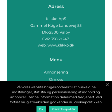
Adress
web:
www.klikko.dk
Menu
Annonsering
Om oss
Cookies
På vores website bruges cookies til at huske dine
indstillinger, statistik og personalisering af indhold og
Kontakta oss
annoncer. Denne information deles med tredjepart. Ved
Sitemap
fortsat brug af websiden godkender du cookiepolitikken.
Ok
Privatlivspolitik