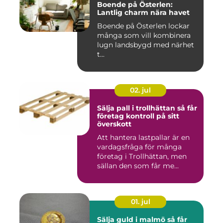
Boende på Österlen:
Lantlig charm nära havet
Boende på Österlen lockar
många som vill kombinera
lugn landsbygd med närhet
t...
02. jul
Sälja pall i trollhättan så får
företag kontroll på sitt
överskott
Att hantera lastpallar är en
vardagsfråga för många
företag i Trollhättan, men
sällan den som får me...
01. jul
Sälja guld i malmö så får