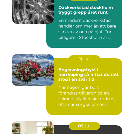
Däckverkstad stockholm
tryggt grepp året runt
En modern däckverkstad
handlar om mer än att bara
skruva av och på hjul. För
bilägare i Stockholm är...
11. jul
Begravningsbyrå i
norrköping så hittar du rätt
stöd i en svår tid
När någon går bort
förändras tillvaron på en
sekund. Mycket ska ordnas,
ofta när sorgen är som
stark...
05. jul