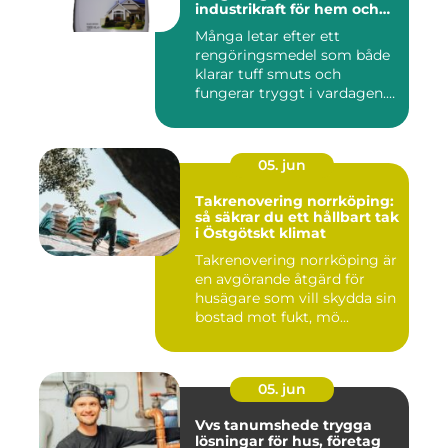
industrikraft för hem och
företag
Många letar efter ett
rengöringsmedel som både
klarar tuff smuts och
fungerar tryggt i vardagen.
Sup...
05. jun
Takrenovering norrköping:
så säkrar du ett hållbart tak
i Östgötskt klimat
Takrenovering norrköping är
en avgörande åtgärd för
husägare som vill skydda sin
bostad mot fukt, mö...
05. jun
Vvs tanumshede trygga
lösningar för hus, företag