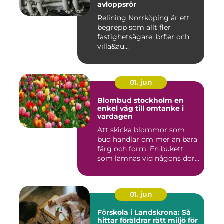
avloppsrör
Relining Norrköping är ett
begrepp som allt fler
fastighetsägare, brf:er och
villa&au...
01. jun
Blombud stockholm en
enkel väg till omtanke i
vardagen
Att skicka blommor som
bud handlar om mer än bara
färg och form. En bukett
som lämnas vid någons dör...
01. jun
Förskola i Landskrona: Så
hittar föräldrar rätt miljö för