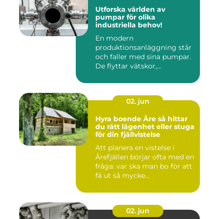
Utforska världen av
pumpar för olika
industriella behov!
En modern
produktionsanläggning står
och faller med sina pumpar.
De flyttar vätskor,...
02. jun
Hyra boende Åre så hittar
du rätt lägenhet eller stuga
för din fjällvistelse
Att planera en vistelse i
Årefjällen börjar ofta med en
fråga: var ska man bo för att
få ut så mycke...
02. jun