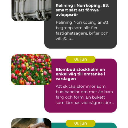
Relining i Norrköping: Ett
smart sätt att förnya
avloppsrör
Relining Norrköping är ett
begrepp som allt fler
fastighetsägare, brf:er och
villa&au...
01. jun
Blombud stockholm en
enkel väg till omtanke i
vardagen
Att skicka blommor som
bud handlar om mer än bara
färg och form. En bukett
som lämnas vid någons dör...
01. jun