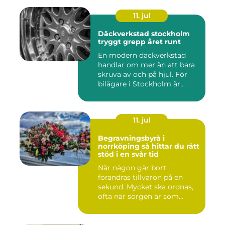
11. jul
Däckverkstad stockholm
tryggt grepp året runt
En modern däckverkstad
handlar om mer än att bara
skruva av och på hjul. För
bilägare i Stockholm är...
11. jul
Begravningsbyrå i
norrköping så hittar du rätt
stöd i en svår tid
När någon går bort
förändras tillvaron på en
sekund. Mycket ska ordnas,
ofta när sorgen är som
stark...