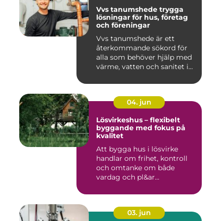
Vvs tanumshede trygga
lösningar för hus, företag
och föreningar
Vvs tanumshede är ett
återkommande sökord för
alla som behöver hjälp med
värme, vatten och sanitet i...
04. jun
Lösvirkeshus – flexibelt
byggande med fokus på
kvalitet
Att bygga hus i lösvirke
handlar om frihet, kontroll
och omtanke om både
vardag och pl&ar...
03. jun