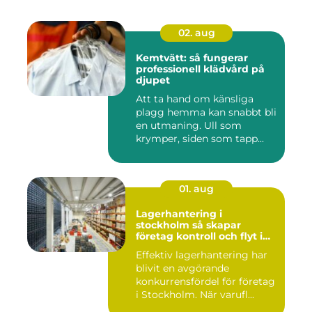
02. aug
Kemtvätt: så fungerar
professionell klädvård på
djupet
Att ta hand om känsliga
plagg hemma kan snabbt bli
en utmaning. Ull som
krymper, siden som tapp...
01. aug
Lagerhantering i
stockholm så skapar
företag kontroll och flyt i
logistiken
Effektiv lagerhantering har
blivit en avgörande
konkurrensfördel för företag
i Stockholm. När varufl...