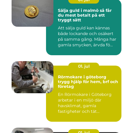
Sälja guld i malmö så får
du mest betalt på ett
tryggt sätt
Att sälja guld kan kännas
både lockande och osäkert
på samma gång. Många har
gamla smycken, ärvda fö...
01. jul
Rörmokare i göteborg
trygg hjälp för hem, brf och
företag
En Rörmokare i Göteborg
arbetar i en miljö där
havsklimat, gamla
fastigheter och tät
stadsmiljö stäl...
01. jul