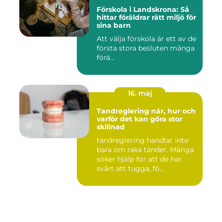
Förskola i Landskrona: Så
hittar föräldrar rätt miljö för
sina barn
Att välja förskola är ett av de
första stora besluten många
förä...
16. maj
Tandreglering när, hur och
varför det kan göra stor
skillnad
tandreglering handlar inte
bara om raka tänder. Många
söker hjälp för att de har
svårt att tugga, fö...