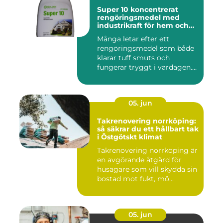
Super 10 koncentrerat
rengöringsmedel med
industrikraft för hem och
företag
Många letar efter ett
rengöringsmedel som både
klarar tuff smuts och
fungerar tryggt i vardagen.
Sup...
05. jun
Takrenovering norrköping:
så säkrar du ett hållbart tak
i Östgötskt klimat
Takrenovering norrköping är
en avgörande åtgärd för
husägare som vill skydda sin
bostad mot fukt, mö...
05. jun