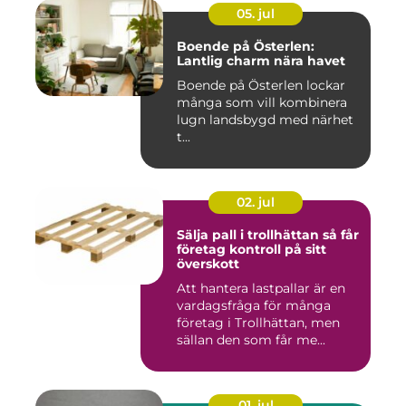
05. jul
Boende på Österlen:
Lantlig charm nära havet
Boende på Österlen lockar
många som vill kombinera
lugn landsbygd med närhet
t...
02. jul
Sälja pall i trollhättan så får
företag kontroll på sitt
överskott
Att hantera lastpallar är en
vardagsfråga för många
företag i Trollhättan, men
sällan den som får me...
01. jul