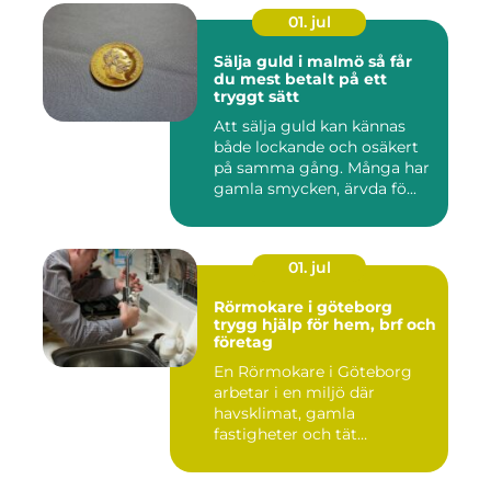
01. jul
Sälja guld i malmö så får
du mest betalt på ett
tryggt sätt
Att sälja guld kan kännas
både lockande och osäkert
på samma gång. Många har
gamla smycken, ärvda fö...
01. jul
Rörmokare i göteborg
trygg hjälp för hem, brf och
företag
En Rörmokare i Göteborg
arbetar i en miljö där
havsklimat, gamla
fastigheter och tät
stadsmiljö stäl...