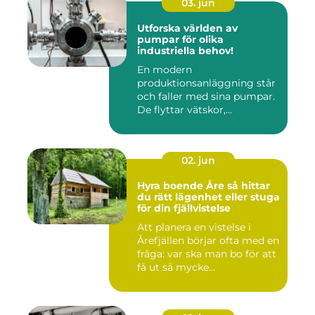
03. jun
Utforska världen av
pumpar för olika
industriella behov!
En modern
produktionsanläggning står
och faller med sina pumpar.
De flyttar vätskor,...
02. jun
Hyra boende Åre så hittar
du rätt lägenhet eller stuga
för din fjällvistelse
Att planera en vistelse i
Årefjällen börjar ofta med en
fråga: var ska man bo för att
få ut så mycke...