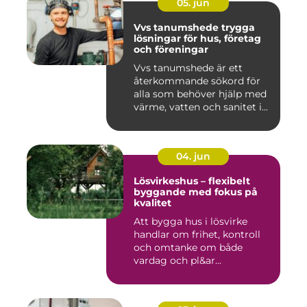
05. jun
Vvs tanumshede trygga
lösningar för hus, företag
och föreningar
Vvs tanumshede är ett
återkommande sökord för
alla som behöver hjälp med
värme, vatten och sanitet i...
04. jun
Lösvirkeshus – flexibelt
byggande med fokus på
kvalitet
Att bygga hus i lösvirke
handlar om frihet, kontroll
och omtanke om både
vardag och pl&ar...