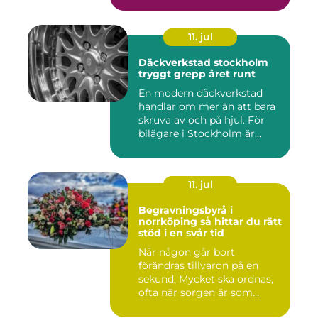
11. jul
Däckverkstad stockholm
tryggt grepp året runt
En modern däckverkstad
handlar om mer än att bara
skruva av och på hjul. För
bilägare i Stockholm är...
11. jul
Begravningsbyrå i
norrköping så hittar du rätt
stöd i en svår tid
När någon går bort
förändras tillvaron på en
sekund. Mycket ska ordnas,
ofta när sorgen är som
stark...