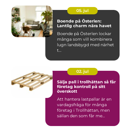
05. jul
Boende på Österlen:
Lantlig charm nära havet
Boende på Österlen lockar
många som vill kombinera
lugn landsbygd med närhet
t...
02. jul
Sälja pall i trollhättan så får
företag kontroll på sitt
överskott
Att hantera lastpallar är en
vardagsfråga för många
företag i Trollhättan, men
sällan den som får me...