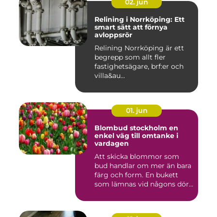
02. jun
Relining i Norrköping: Ett
smart sätt att förnya
avloppsrör
Relining Norrköping är ett
begrepp som allt fler
fastighetsägare, brf:er och
villa&au...
01. jun
Blombud stockholm en
enkel väg till omtanke i
vardagen
Att skicka blommor som
bud handlar om mer än bara
färg och form. En bukett
som lämnas vid någons dör...