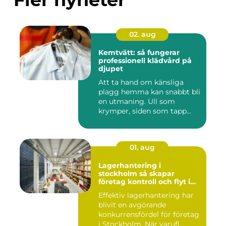
02. aug
Kemtvätt: så fungerar
professionell klädvård på
djupet
Att ta hand om känsliga
plagg hemma kan snabbt bli
en utmaning. Ull som
krymper, siden som tapp...
01. aug
Lagerhantering i
stockholm så skapar
företag kontroll och flyt i
logistiken
Effektiv lagerhantering har
blivit en avgörande
konkurrensfördel för företag
i Stockholm. När varufl...