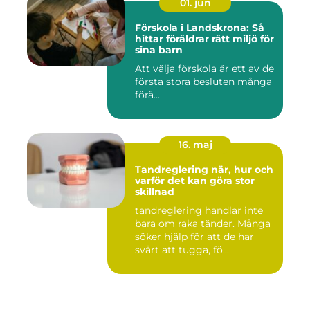
01. jun
Förskola i Landskrona: Så
hittar föräldrar rätt miljö för
sina barn
Att välja förskola är ett av de
första stora besluten många
förä...
16. maj
Tandreglering när, hur och
varför det kan göra stor
skillnad
tandreglering handlar inte
bara om raka tänder. Många
söker hjälp för att de har
svårt att tugga, fö...