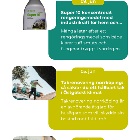
09. jun
Super 10 koncentrerat
rengöringsmedel med
industrikraft för hem och
företag
Många letar efter ett
rengöringsmedel som både
klarar tuff smuts och
fungerar tryggt i vardagen.
Sup...
05. jun
Takrenovering norrköping:
så säkrar du ett hållbart tak
i Östgötskt klimat
Takrenovering norrköping är
en avgörande åtgärd för
husägare som vill skydda sin
bostad mot fukt, mö...