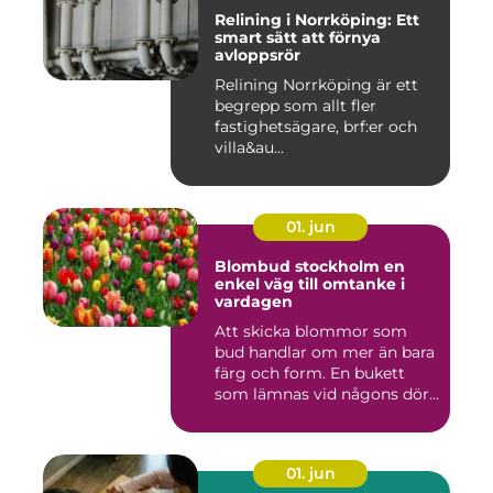
Relining i Norrköping: Ett
smart sätt att förnya
avloppsrör
Relining Norrköping är ett
begrepp som allt fler
fastighetsägare, brf:er och
villa&au...
01. jun
Blombud stockholm en
enkel väg till omtanke i
vardagen
Att skicka blommor som
bud handlar om mer än bara
färg och form. En bukett
som lämnas vid någons dör...
01. jun