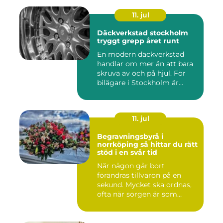
11. jul
Däckverkstad stockholm
tryggt grepp året runt
En modern däckverkstad
handlar om mer än att bara
skruva av och på hjul. För
bilägare i Stockholm är...
11. jul
Begravningsbyrå i
norrköping så hittar du rätt
stöd i en svår tid
När någon går bort
förändras tillvaron på en
sekund. Mycket ska ordnas,
ofta när sorgen är som
stark...