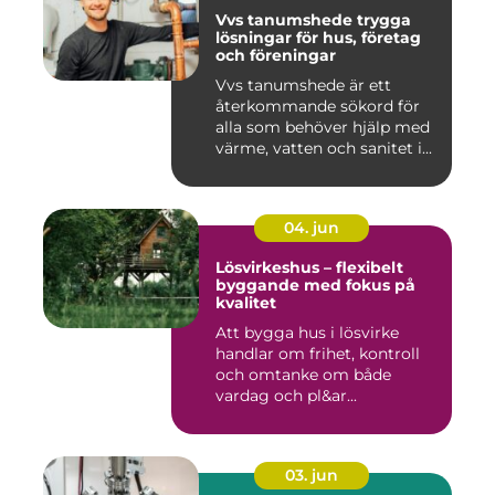
Vvs tanumshede trygga
lösningar för hus, företag
och föreningar
Vvs tanumshede är ett
återkommande sökord för
alla som behöver hjälp med
värme, vatten och sanitet i...
04. jun
Lösvirkeshus – flexibelt
byggande med fokus på
kvalitet
Att bygga hus i lösvirke
handlar om frihet, kontroll
och omtanke om både
vardag och pl&ar...
03. jun