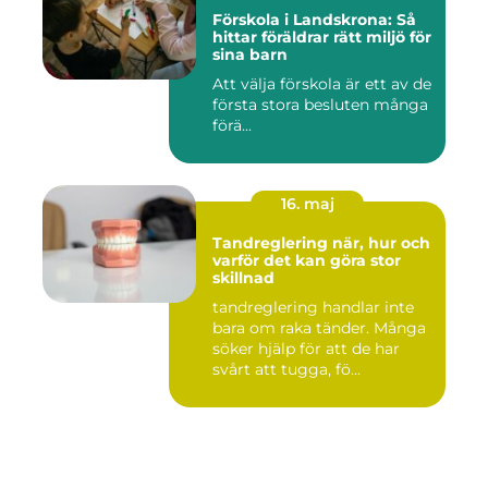
Förskola i Landskrona: Så
hittar föräldrar rätt miljö för
sina barn
Att välja förskola är ett av de
första stora besluten många
förä...
16. maj
Tandreglering när, hur och
varför det kan göra stor
skillnad
tandreglering handlar inte
bara om raka tänder. Många
söker hjälp för att de har
svårt att tugga, fö...