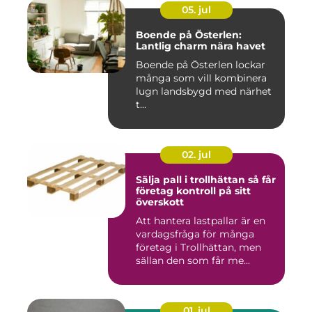
05. jul
Boende på Österlen:
Lantlig charm nära havet
Boende på Österlen lockar
många som vill kombinera
lugn landsbygd med närhet
t...
02. jul
Sälja pall i trollhättan så får
företag kontroll på sitt
överskott
Att hantera lastpallar är en
vardagsfråga för många
företag i Trollhättan, men
sällan den som får me...
01. jul