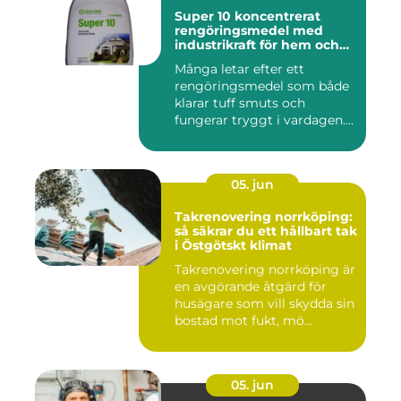
Super 10 koncentrerat
rengöringsmedel med
industrikraft för hem och
företag
Många letar efter ett
rengöringsmedel som både
klarar tuff smuts och
fungerar tryggt i vardagen.
Sup...
05. jun
Takrenovering norrköping:
så säkrar du ett hållbart tak
i Östgötskt klimat
Takrenovering norrköping är
en avgörande åtgärd för
husägare som vill skydda sin
bostad mot fukt, mö...
05. jun