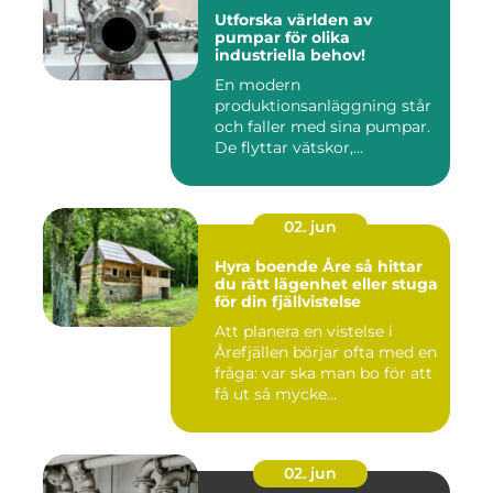
Utforska världen av
pumpar för olika
industriella behov!
En modern
produktionsanläggning står
och faller med sina pumpar.
De flyttar vätskor,...
02. jun
Hyra boende Åre så hittar
du rätt lägenhet eller stuga
för din fjällvistelse
Att planera en vistelse i
Årefjällen börjar ofta med en
fråga: var ska man bo för att
få ut så mycke...
02. jun