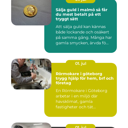
Sälja guld i malmö så får
du mest betalt på ett
tryggt sätt
Att sälja guld kan kännas
både lockande och osäkert
på samma gång. Många har
gamla smycken, ärvda fö...
01. jul
Rörmokare i göteborg
trygg hjälp för hem, brf och
företag
En Rörmokare i Göteborg
arbetar i en miljö där
havsklimat, gamla
fastigheter och tät
stadsmiljö stäl...
01. jul