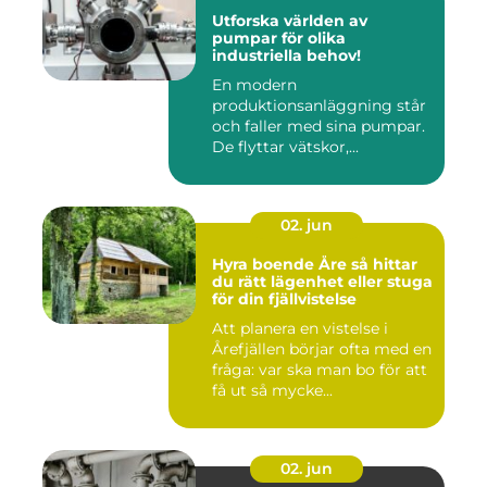
Utforska världen av
pumpar för olika
industriella behov!
En modern
produktionsanläggning står
och faller med sina pumpar.
De flyttar vätskor,...
02. jun
Hyra boende Åre så hittar
du rätt lägenhet eller stuga
för din fjällvistelse
Att planera en vistelse i
Årefjällen börjar ofta med en
fråga: var ska man bo för att
få ut så mycke...
02. jun