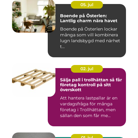
05. jul
Boende på Österlen:
Lantlig charm nära havet
Boende på Österlen lockar
många som vill kombinera
lugn landsbygd med närhet
t...
02. jul
Sälja pall i trollhättan så får
företag kontroll på sitt
överskott
Att hantera lastpallar är en
vardagsfråga för många
företag i Trollhättan, men
sällan den som får me...
01. jul