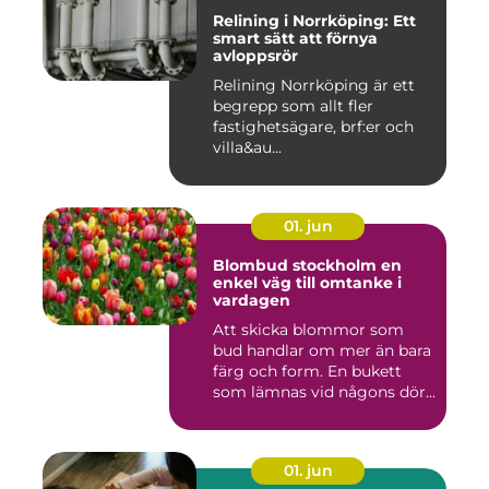
Relining i Norrköping: Ett
smart sätt att förnya
avloppsrör
Relining Norrköping är ett
begrepp som allt fler
fastighetsägare, brf:er och
villa&au...
01. jun
Blombud stockholm en
enkel väg till omtanke i
vardagen
Att skicka blommor som
bud handlar om mer än bara
färg och form. En bukett
som lämnas vid någons dör...
01. jun