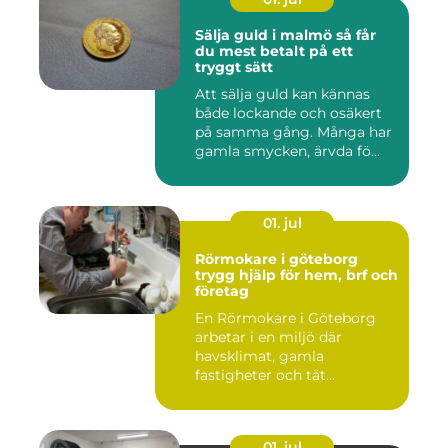
Sälja guld i malmö så får
du mest betalt på ett
tryggt sätt
Att sälja guld kan kännas
både lockande och osäkert
på samma gång. Många har
gamla smycken, ärvda fö...
01. jul
Rörmokare i göteborg
trygg hjälp för hem, brf och
företag
En Rörmokare i Göteborg
arbetar i en miljö där
havsklimat, gamla
fastigheter och tät
stadsmiljö stäl...
01. jul