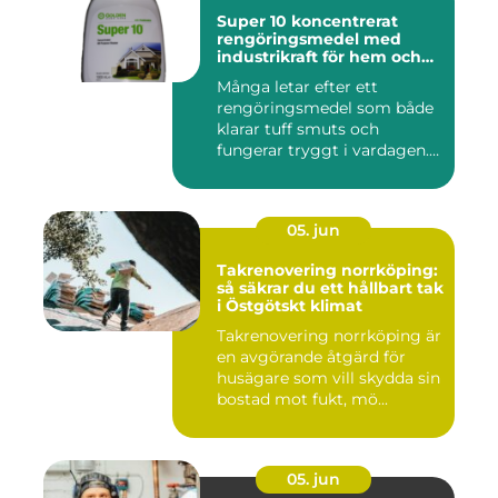
Super 10 koncentrerat
rengöringsmedel med
industrikraft för hem och
företag
Många letar efter ett
rengöringsmedel som både
klarar tuff smuts och
fungerar tryggt i vardagen.
Sup...
05. jun
Takrenovering norrköping:
så säkrar du ett hållbart tak
i Östgötskt klimat
Takrenovering norrköping är
en avgörande åtgärd för
husägare som vill skydda sin
bostad mot fukt, mö...
05. jun