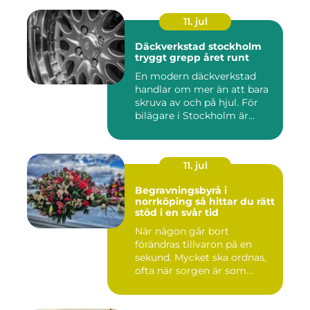
11. jul
Däckverkstad stockholm
tryggt grepp året runt
En modern däckverkstad
handlar om mer än att bara
skruva av och på hjul. För
bilägare i Stockholm är...
11. jul
Begravningsbyrå i
norrköping så hittar du rätt
stöd i en svår tid
När någon går bort
förändras tillvaron på en
sekund. Mycket ska ordnas,
ofta när sorgen är som
stark...