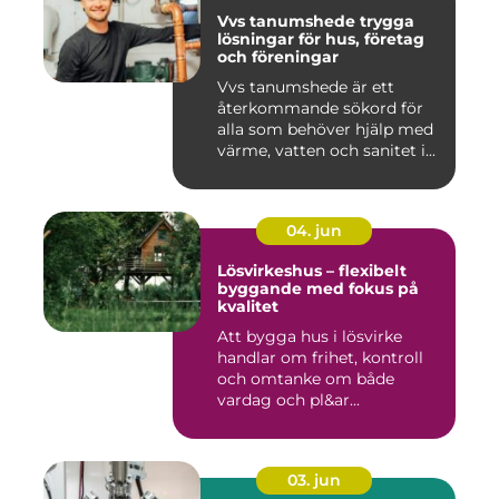
Vvs tanumshede trygga
lösningar för hus, företag
och föreningar
Vvs tanumshede är ett
återkommande sökord för
alla som behöver hjälp med
värme, vatten och sanitet i...
04. jun
Lösvirkeshus – flexibelt
byggande med fokus på
kvalitet
Att bygga hus i lösvirke
handlar om frihet, kontroll
och omtanke om både
vardag och pl&ar...
03. jun