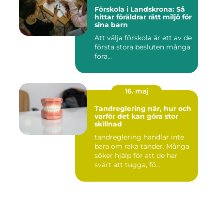
Förskola i Landskrona: Så
hittar föräldrar rätt miljö för
sina barn
Att välja förskola är ett av de
första stora besluten många
förä...
16. maj
Tandreglering när, hur och
varför det kan göra stor
skillnad
tandreglering handlar inte
bara om raka tänder. Många
söker hjälp för att de har
svårt att tugga, fö...