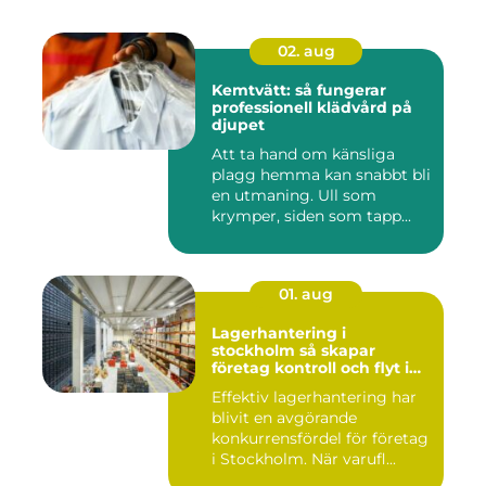
02. aug
Kemtvätt: så fungerar
professionell klädvård på
djupet
Att ta hand om känsliga
plagg hemma kan snabbt bli
en utmaning. Ull som
krymper, siden som tapp...
01. aug
Lagerhantering i
stockholm så skapar
företag kontroll och flyt i
logistiken
Effektiv lagerhantering har
blivit en avgörande
konkurrensfördel för företag
i Stockholm. När varufl...