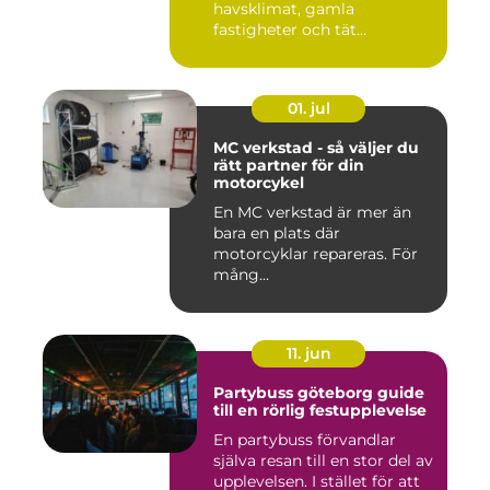
havsklimat, gamla
fastigheter och tät
stadsmiljö stäl...
01. jul
MC verkstad - så väljer du
rätt partner för din
motorcykel
En MC verkstad är mer än
bara en plats där
motorcyklar repareras. För
mång...
11. jun
Partybuss göteborg guide
till en rörlig festupplevelse
En partybuss förvandlar
själva resan till en stor del av
upplevelsen. I stället för att