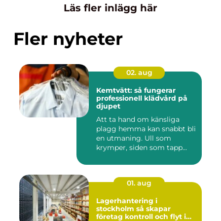
Läs fler inlägg här
Fler nyheter
02. aug
Kemtvätt: så fungerar
professionell klädvård på
djupet
Att ta hand om känsliga
plagg hemma kan snabbt bli
en utmaning. Ull som
krymper, siden som tapp...
01. aug
Lagerhantering i
stockholm så skapar
företag kontroll och flyt i