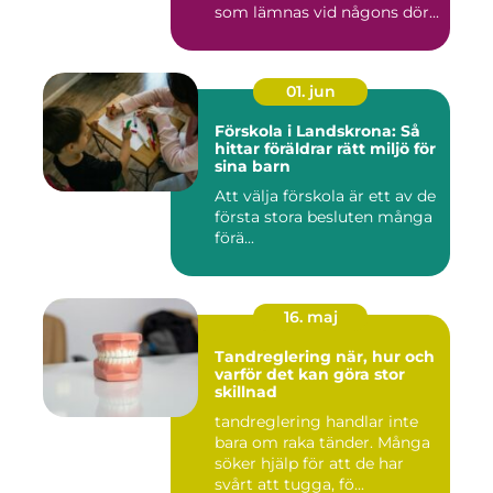
som lämnas vid någons dör...
01. jun
Förskola i Landskrona: Så
hittar föräldrar rätt miljö för
sina barn
Att välja förskola är ett av de
första stora besluten många
förä...
16. maj
Tandreglering när, hur och
varför det kan göra stor
skillnad
tandreglering handlar inte
bara om raka tänder. Många
söker hjälp för att de har
svårt att tugga, fö...