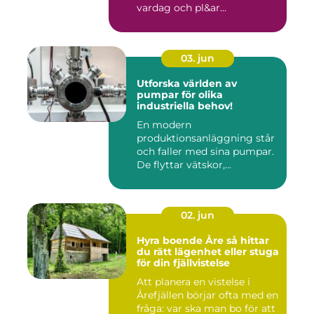
vardag och pl&ar...
03. jun
Utforska världen av
pumpar för olika
industriella behov!
En modern
produktionsanläggning står
och faller med sina pumpar.
De flyttar vätskor,...
02. jun
Hyra boende Åre så hittar
du rätt lägenhet eller stuga
för din fjällvistelse
Att planera en vistelse i
Årefjällen börjar ofta med en
fråga: var ska man bo för att