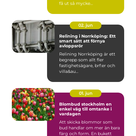
få ut så mycke...
02. jun
Relining i Norrköping: Ett
smart sätt att förnya
avloppsrör
Relining Norrköping är ett
begrepp som allt fler
fastighetsägare, brf:er och
villa&au...
01. jun
Blombud stockholm en
enkel väg till omtanke i
vardagen
Att skicka blommor som
bud handlar om mer än bara
färg och form. En bukett