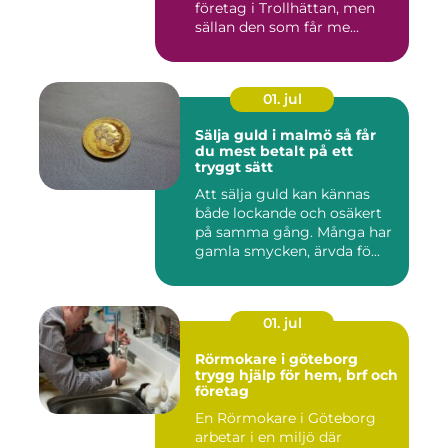
företag i Trollhättan, men
sällan den som får me...
01. jul
Sälja guld i malmö så får
du mest betalt på ett
tryggt sätt
Att sälja guld kan kännas
både lockande och osäkert
på samma gång. Många har
gamla smycken, ärvda fö...
01. jul
Rörmokare i göteborg
trygg hjälp för hem, brf och
företag
En Rörmokare i Göteborg
arbetar i en miljö där