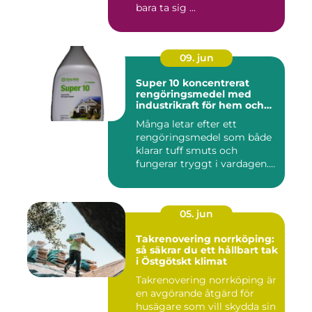
bara ta sig ...
09. jun
Super 10 koncentrerat
rengöringsmedel med
industrikraft för hem och
företag
Många letar efter ett
rengöringsmedel som både
klarar tuff smuts och
fungerar tryggt i vardagen.
Sup...
05. jun
Takrenovering norrköping:
så säkrar du ett hållbart tak
i Östgötskt klimat
Takrenovering norrköping är
en avgörande åtgärd för
husägare som vill skydda sin