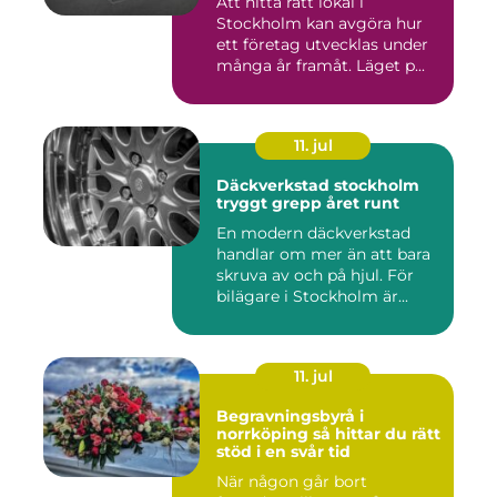
Att hitta rätt lokal i
Stockholm kan avgöra hur
ett företag utvecklas under
många år framåt. Läget p...
11. jul
Däckverkstad stockholm
tryggt grepp året runt
En modern däckverkstad
handlar om mer än att bara
skruva av och på hjul. För
bilägare i Stockholm är...
11. jul
Begravningsbyrå i
norrköping så hittar du rätt
stöd i en svår tid
När någon går bort