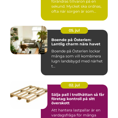
förändras tillvaron på en
sekund. Mycket ska ordnas,
ofta när sorgen är som
stark...
05. jul
Boende på Österlen:
Lantlig charm nära havet
Boende på Österlen lockar
många som vill kombinera
lugn landsbygd med närhet
t...
02. jul
Sälja pall i trollhättan så får
företag kontroll på sitt
överskott
Att hantera lastpallar är en
vardagsfråga för många