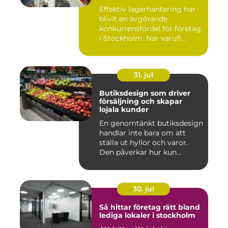
logistiken
Effektiv lagerhantering har
blivit en avgörande
konkurrensfördel för företag
i Stockholm. När varufl...
31. jul
Butiksdesign som driver
försäljning och skapar
lojala kunder
En genomtänkt butiksdesign
handlar inte bara om att
ställa ut hyllor och varor.
Den påverkar hur kun...
30. jul
Så hittar företag rätt bland
lediga lokaler i stockholm