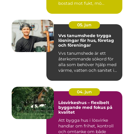
bostad mot fukt, mö...
05. jun
Vvs tanumshede trygga
lösningar för hus, företag
och föreningar
Vvs tanumshede är ett
återkommande sökord för
alla som behöver hjälp med
värme, vatten och sanitet i...
04. jun
Lösvirkeshus – flexibelt
byggande med fokus på
kvalitet
Att bygga hus i lösvirke
handlar om frihet, kontroll
och omtanke om både