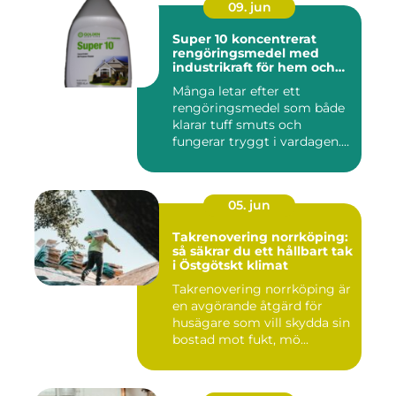
09. jun
Super 10 koncentrerat
rengöringsmedel med
industrikraft för hem och
företag
Många letar efter ett
rengöringsmedel som både
klarar tuff smuts och
fungerar tryggt i vardagen.
Sup...
05. jun
Takrenovering norrköping:
så säkrar du ett hållbart tak
i Östgötskt klimat
Takrenovering norrköping är
en avgörande åtgärd för
husägare som vill skydda sin
bostad mot fukt, mö...