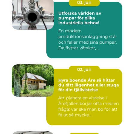
03. jun
Utforska världen av
pumpar för olika
industriella behov!
En modern
produktionsanläggning står
och faller med sina pumpar.
De flyttar vätskor,...
02. jun
Hyra boende Åre så hittar
du rätt lägenhet eller stuga
för din fjällvistelse
Att planera en vistelse i
Årefjällen börjar ofta med en
fråga: var ska man bo för att
få ut så mycke...