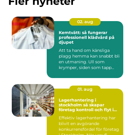
Fler nyheter
02. aug
Kemtvätt: så fungerar
professionell klädvård på
djupet
Att ta hand om känsliga
plagg hemma kan snabbt bli
en utmaning. Ull som
krymper, siden som tapp...
01. aug
Lagerhantering i
stockholm så skapar
företag kontroll och flyt i
logistiken
Effektiv lagerhantering har
blivit en avgörande
konkurrensfördel för företag