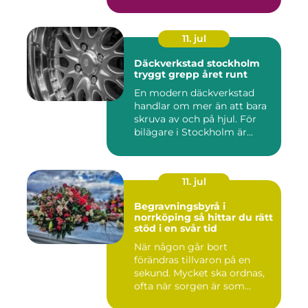
11. jul
Däckverkstad stockholm
tryggt grepp året runt
En modern däckverkstad
handlar om mer än att bara
skruva av och på hjul. För
bilägare i Stockholm är...
11. jul
Begravningsbyrå i
norrköping så hittar du rätt
stöd i en svår tid
När någon går bort
förändras tillvaron på en
sekund. Mycket ska ordnas,
ofta när sorgen är som
stark...