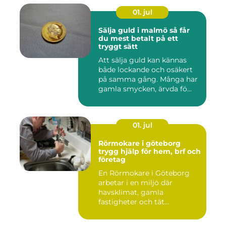
01. jul
Sälja guld i malmö så får
du mest betalt på ett
tryggt sätt
Att sälja guld kan kännas
både lockande och osäkert
på samma gång. Många har
gamla smycken, ärvda fö...
01. jul
Rörmokare i göteborg
trygg hjälp för hem, brf och
företag
En Rörmokare i Göteborg
arbetar i en miljö där
havsklimat, gamla
fastigheter och tät
stadsmiljö stäl...