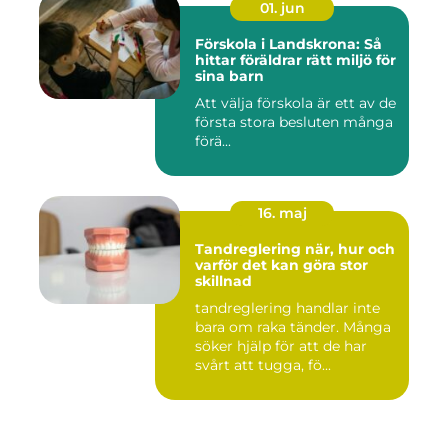
01. jun
Förskola i Landskrona: Så
hittar föräldrar rätt miljö för
sina barn
Att välja förskola är ett av de
första stora besluten många
förä...
16. maj
Tandreglering när, hur och
varför det kan göra stor
skillnad
tandreglering handlar inte
bara om raka tänder. Många
söker hjälp för att de har
svårt att tugga, fö...