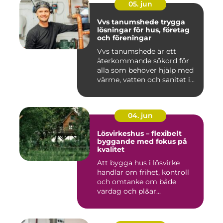
05. jun
Vvs tanumshede trygga
lösningar för hus, företag
och föreningar
Vvs tanumshede är ett
återkommande sökord för
alla som behöver hjälp med
värme, vatten och sanitet i...
04. jun
Lösvirkeshus – flexibelt
byggande med fokus på
kvalitet
Att bygga hus i lösvirke
handlar om frihet, kontroll
och omtanke om både
vardag och pl&ar...