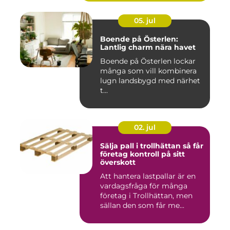
05. jul
Boende på Österlen:
Lantlig charm nära havet
Boende på Österlen lockar
många som vill kombinera
lugn landsbygd med närhet
t...
02. jul
Sälja pall i trollhättan så får
företag kontroll på sitt
överskott
Att hantera lastpallar är en
vardagsfråga för många
företag i Trollhättan, men
sällan den som får me...