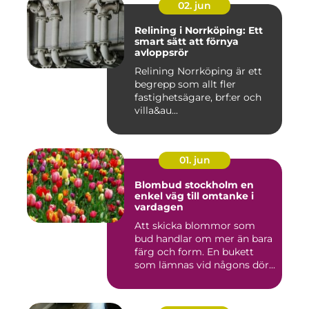
02. jun
Relining i Norrköping: Ett
smart sätt att förnya
avloppsrör
Relining Norrköping är ett
begrepp som allt fler
fastighetsägare, brf:er och
villa&au...
01. jun
Blombud stockholm en
enkel väg till omtanke i
vardagen
Att skicka blommor som
bud handlar om mer än bara
färg och form. En bukett
som lämnas vid någons dör...