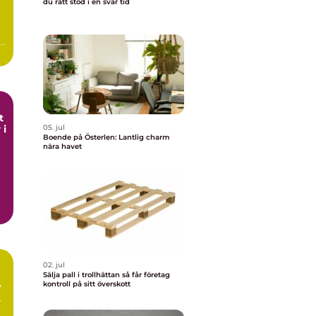
du rätt stöd i en svår tid
t
 i
05. jul
Boende på Österlen: Lantlig charm
nära havet
02. jul
Sälja pall i trollhättan så får företag
kontroll på sitt överskott
r