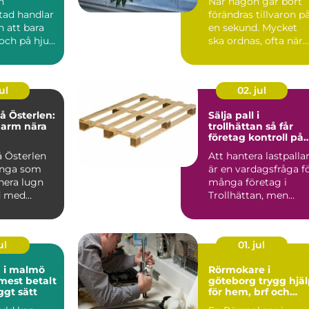
n
När någon går bort
tad handlar
förändras tillvaron p
 att bara
en sekund. Mycket
och på hjul.
ska ordnas, ofta när
re i
sorgen är som stark..
är...
ul
02. jul
 Österlen:
Sälja pall i
harm nära
trollhättan så får
företag kontroll på
sitt överskott
 Österlen
Att hantera lastpalla
ånga som
är en vardagsfråga f
nera lugn
många företag i
d med
Trollhättan, men
sällan den som får
me...
ul
01. jul
d i malmö
Rörmokare i
 mest betalt
göteborg trygg hjälp
ggt sätt
för hem, brf och
företag