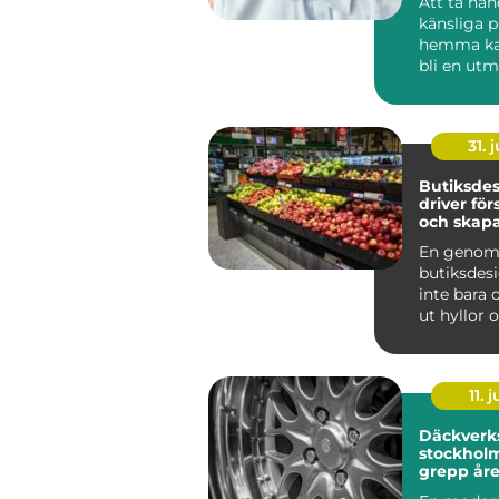
Att ta ha
känsliga 
hemma ka
bli en utm
som krymp
som tapp..
31. j
Butiksde
driver för
och skapa
kunder
En genom
butiksdes
inte bara 
ut hyllor 
Den påver
kun...
11. j
Däckverk
stockholm tryg
grepp åre