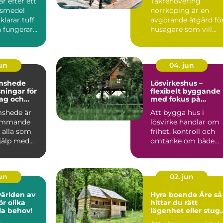
r efter ett
Takrenovering
företag
Östgötskt klimat
gsmedel
norrköping är en
larar tuff
avgörande åtgärd fö
 fungerar
husägare som vill
ardagen.
skydda sin bostad
mot fukt, mö...
jun
04. jun
mshede
Lösvirkeshus –
sningar för
flexibelt byggande
tag och
med fokus på
r
kvalitet
shede är
Att bygga hus i
kommande
lösvirke handlar om
 alla som
frihet, kontroll och
jälp med
omtanke om både
tten och
vardag och pl&ar...
jun
02. jun
världen av
Hyra boende Åre så
r olika
hittar du rätt
lla behov!
lägenhet eller stug
för din fjällvistelse