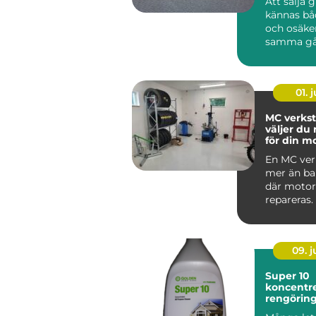
Att sälja 
kännas bå
och osäke
samma gå
har gamla
ärvda fö...
01. j
MC verkst
väljer du 
för din m
En MC ver
mer än bar
där motor
repareras.
09. 
Super 10
koncentre
rengörin
med indus