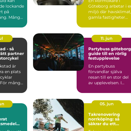
guld kan
En Rörmokare i
de lockande
Göteborg arbetar i e
rt på
miljö där havsklimat
ng. Många
gamla fastigheter
 smycken,
och tät stadsmiljö
stäl...
ul
11. jun
ad - så
Partybuss göteborg
rätt partner
guide till en rörlig
otorcykel
festupplevelse
kstad är
En partybuss
a en plats
förvandlar själva
cyklar
resan till en stor del
 För mång...
av upplevelsen. I
stället för att bara ta
sig ...
jun
05. jun
Takrenovering
rat
norrköping: så
gsmedel
säkrar du ett
trikraft för
hållbart tak i