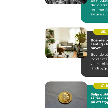
En moder
däckverks
om mer än
skruva av 
För biläga
Stockholm 
05. j
Boende på
Lantlig c
havet
Boende på
lockar m
vill kombi
landsbyg
närhet t...
01. j
Sälja gul
så får du
på ett try