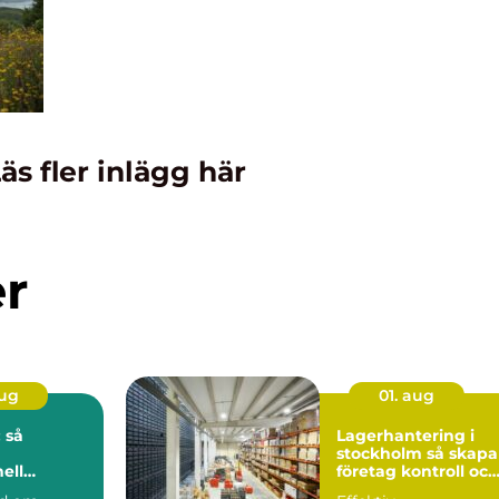
äs fler inlägg här
er
aug
01. aug
 så
Lagerhantering i
stockholm så skapar
ell
företag kontroll och
på djupet
flyt i logistiken