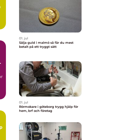
å
.
01. jul
Sälja guld i malmö så får du mest
betalt på ett tryggt sätt
r
ör
01. jul
Rörmokare i göteborg trygg hjälp för
hem, brf och företag