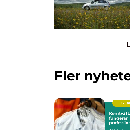
L
Fler nyhet
02. 
Kemtvätt:
fungerar
profession
klädvård 