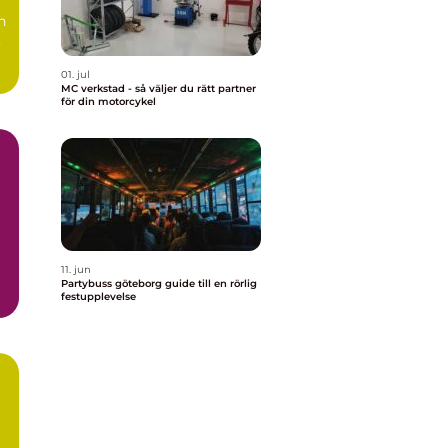
n
,
01. jul
MC verkstad - så väljer du rätt partner
för din motorcykel
11. jun
Partybuss göteborg guide till en rörlig
festupplevelse