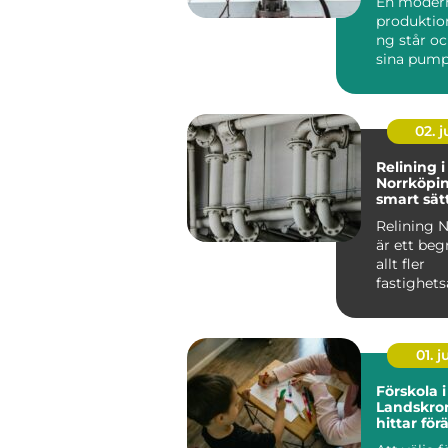
En moder
produktio
ng står oc
sina pump
flyttar väts
02. 
Relining i
Norrköpin
smart sätt
avloppsrö
Relining 
är ett be
allt fler
fastighets
och villa&a
01. 
Förskola i
Landskro
hittar förä
miljö för 