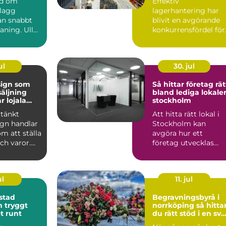
nd om
Effektiv
plagg
lagerhantering har
n snabbt
blivit en avgörande
aning. Ull
konkurrensfördel för
er, siden
företag i Stockholm.
.
När varufl...
ul
30. jul
sign som
Så hittar företag rät
säljning
bland lediga lokaler
r lojala
stockholm
tänkt
Att hitta rätt lokal i
ign handlar
Stockholm kan
om att ställa
avgöra hur ett
och varor.
företag utvecklas
kar hur
under många år
framåt. Läget p...
ul
11. jul
stad
Begravningsbyrå i
gt
norrköping så hittar
t runt
du rätt stöd i en svå
tid