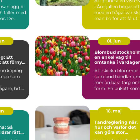
n
Att planera en vistel
nsanläggni
i Årefjällen börjar of
h faller med
med en fråga: var sk
ar. De
man bo för att få ut
kor,...
så mycke...
jun
01. jun
Blombud stockhol
g: Ett
en enkel väg till
 att förnya
omtanke i vardage
r
Norrköping
Att skicka blommor
grepp som
som bud handlar o
mer än bara färg oc
ägare, brf:er
form. En bukett som
u...
lämnas vid någons
dör...
jun
16. maj
Tandreglering när,
na: Så
hur och varför det
ldrar rätt
kan göra stor
sina barn
skillnad