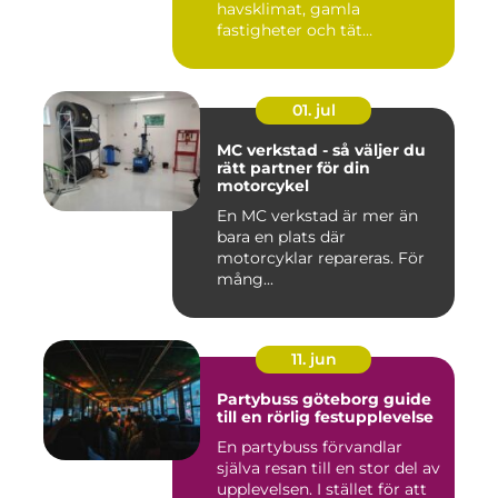
havsklimat, gamla
fastigheter och tät
stadsmiljö stäl...
01. jul
MC verkstad - så väljer du
rätt partner för din
motorcykel
En MC verkstad är mer än
bara en plats där
motorcyklar repareras. För
mång...
11. jun
Partybuss göteborg guide
till en rörlig festupplevelse
En partybuss förvandlar
själva resan till en stor del av
upplevelsen. I stället för att