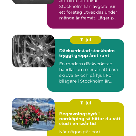
Att hitta rätt lokal i
Stockholm kan avgöra hur
ett företag utvecklas under
många år framåt. Läget p...
11. jul
Däckverkstad stockholm
tryggt grepp året runt
En modern däckverkstad
handlar om mer än att bara
skruva av och på hjul. För
bilägare i Stockholm är...
11. jul
Begravningsbyrå i
norrköping så hittar du rätt
stöd i en svår tid
När någon går bort