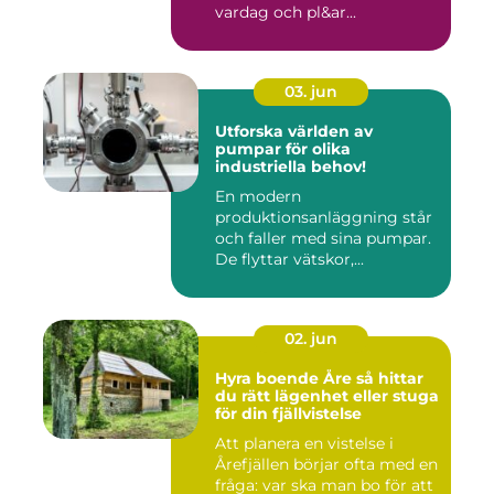
vardag och pl&ar...
03. jun
Utforska världen av
pumpar för olika
industriella behov!
En modern
produktionsanläggning står
och faller med sina pumpar.
De flyttar vätskor,...
02. jun
Hyra boende Åre så hittar
du rätt lägenhet eller stuga
för din fjällvistelse
Att planera en vistelse i
Årefjällen börjar ofta med en
fråga: var ska man bo för att