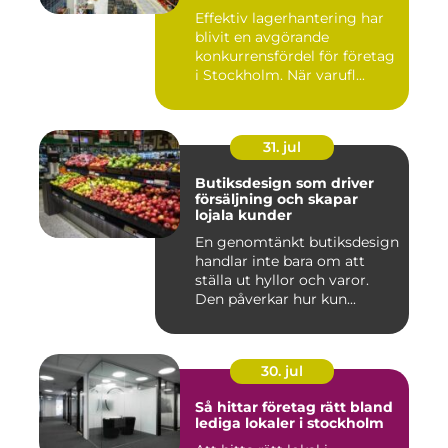
logistiken
Effektiv lagerhantering har
blivit en avgörande
konkurrensfördel för företag
i Stockholm. När varufl...
31. jul
Butiksdesign som driver
försäljning och skapar
lojala kunder
En genomtänkt butiksdesign
handlar inte bara om att
ställa ut hyllor och varor.
Den påverkar hur kun...
30. jul
Så hittar företag rätt bland
lediga lokaler i stockholm