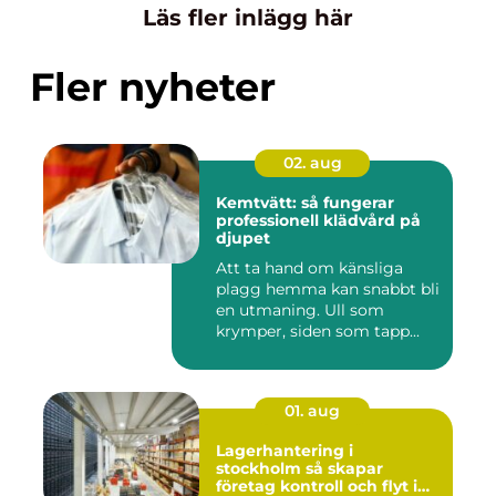
Läs fler inlägg här
Fler nyheter
02. aug
Kemtvätt: så fungerar
professionell klädvård på
djupet
Att ta hand om känsliga
plagg hemma kan snabbt bli
en utmaning. Ull som
krymper, siden som tapp...
01. aug
Lagerhantering i
stockholm så skapar
företag kontroll och flyt i