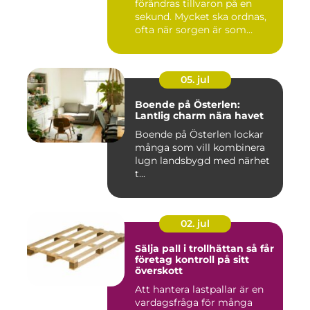
förändras tillvaron på en
sekund. Mycket ska ordnas,
ofta när sorgen är som
stark...
05. jul
Boende på Österlen:
Lantlig charm nära havet
Boende på Österlen lockar
många som vill kombinera
lugn landsbygd med närhet
t...
02. jul
Sälja pall i trollhättan så får
företag kontroll på sitt
överskott
Att hantera lastpallar är en
vardagsfråga för många