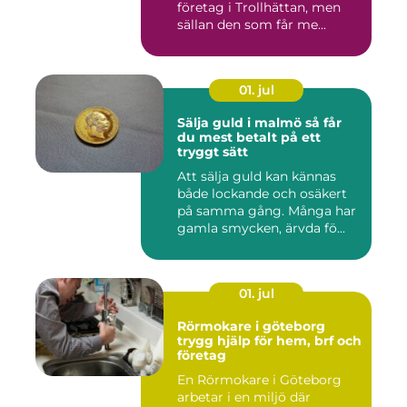
företag i Trollhättan, men
sällan den som får me...
01. jul
Sälja guld i malmö så får
du mest betalt på ett
tryggt sätt
Att sälja guld kan kännas
både lockande och osäkert
på samma gång. Många har
gamla smycken, ärvda fö...
01. jul
Rörmokare i göteborg
trygg hjälp för hem, brf och
företag
En Rörmokare i Göteborg
arbetar i en miljö där