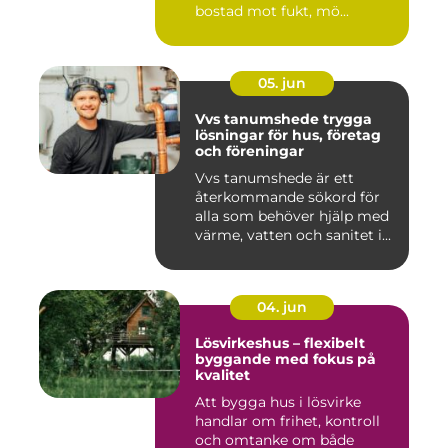
bostad mot fukt, mö...
05. jun
Vvs tanumshede trygga
lösningar för hus, företag
och föreningar
Vvs tanumshede är ett
återkommande sökord för
alla som behöver hjälp med
värme, vatten och sanitet i...
04. jun
Lösvirkeshus – flexibelt
byggande med fokus på
kvalitet
Att bygga hus i lösvirke
handlar om frihet, kontroll
och omtanke om både