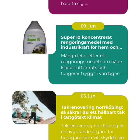
bara ta sig ...
09. jun
Super 10 koncentrerat
rengöringsmedel med
industrikraft för hem och
företag
Många letar efter ett
rengöringsmedel som både
klarar tuff smuts och
fungerar tryggt i vardagen.
Sup...
05. jun
Takrenovering norrköping:
så säkrar du ett hållbart tak
i Östgötskt klimat
Takrenovering norrköping är
en avgörande åtgärd för
husägare som vill skydda sin