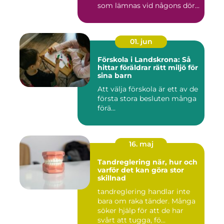
som lämnas vid någons dör...
01. jun
Förskola i Landskrona: Så
hittar föräldrar rätt miljö för
sina barn
Att välja förskola är ett av de
första stora besluten många
förä...
16. maj
Tandreglering när, hur och
varför det kan göra stor
skillnad
tandreglering handlar inte
bara om raka tänder. Många
söker hjälp för att de har
svårt att tugga, fö...