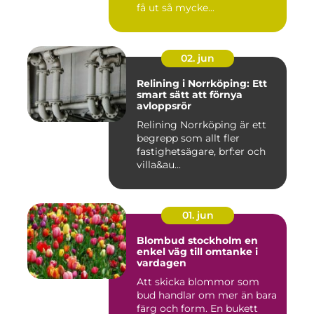
få ut så mycke...
02. jun
Relining i Norrköping: Ett
smart sätt att förnya
avloppsrör
Relining Norrköping är ett
begrepp som allt fler
fastighetsägare, brf:er och
villa&au...
01. jun
Blombud stockholm en
enkel väg till omtanke i
vardagen
Att skicka blommor som
bud handlar om mer än bara
färg och form. En bukett