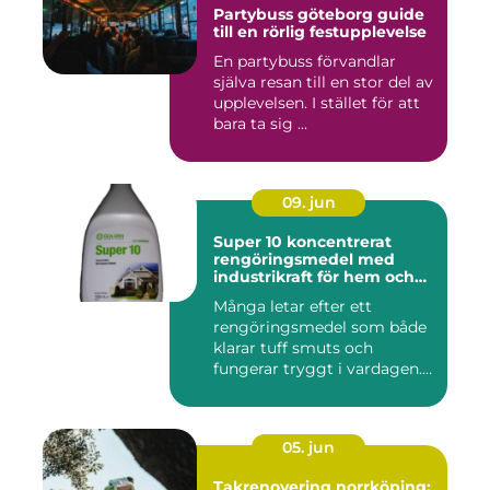
Partybuss göteborg guide
till en rörlig festupplevelse
En partybuss förvandlar
själva resan till en stor del av
upplevelsen. I stället för att
bara ta sig ...
09. jun
Super 10 koncentrerat
rengöringsmedel med
industrikraft för hem och
företag
Många letar efter ett
rengöringsmedel som både
klarar tuff smuts och
fungerar tryggt i vardagen.
Sup...
05. jun
Takrenovering norrköping: