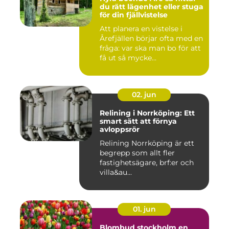
du rätt lägenhet eller stuga
för din fjällvistelse
Att planera en vistelse i
Årefjällen börjar ofta med en
fråga: var ska man bo för att
få ut så mycke...
02. jun
Relining i Norrköping: Ett
smart sätt att förnya
avloppsrör
Relining Norrköping är ett
begrepp som allt fler
fastighetsägare, brf:er och
villa&au...
01. jun
Blombud stockholm en