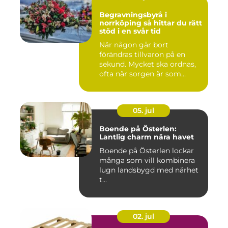
Begravningsbyrå i
norrköping så hittar du rätt
stöd i en svår tid
När någon går bort
förändras tillvaron på en
sekund. Mycket ska ordnas,
ofta när sorgen är som
stark...
05. jul
Boende på Österlen:
Lantlig charm nära havet
Boende på Österlen lockar
många som vill kombinera
lugn landsbygd med närhet
t...
02. jul