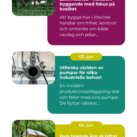
byggande med fokus på
kvalitet
Att bygga hus i lösvirke
handlar om frihet, kontroll
och omtanke om både
vardag och pl&ar...
03. jun
Utforska världen av
pumpar för olika
industriella behov!
En modern
produktionsanläggning står
och faller med sina pumpar.
De flyttar vätskor,...
02. jun
Hyra boende Åre så hittar