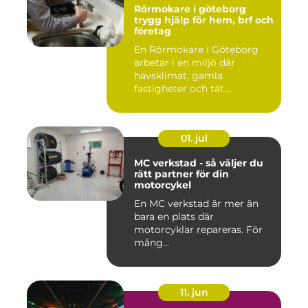
Rörmokare i göteborg
trygg hjälp för hem, brf och
företag
En Rörmokare i Göteborg
arbetar i en miljö där
havsklimat, gamla
fastigheter och tät
stadsmiljö stäl...
01. jul
MC verkstad - så väljer du
rätt partner för din
motorcykel
En MC verkstad är mer än
bara en plats där
motorcyklar repareras. För
mång...
11. jun