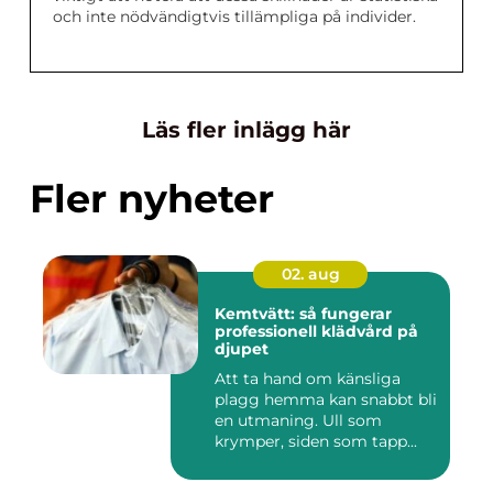
och inte nödvändigtvis tillämpliga på individer.
Läs fler inlägg här
Fler nyheter
02. aug
Kemtvätt: så fungerar
professionell klädvård på
djupet
Att ta hand om känsliga
plagg hemma kan snabbt bli
en utmaning. Ull som
krymper, siden som tapp...