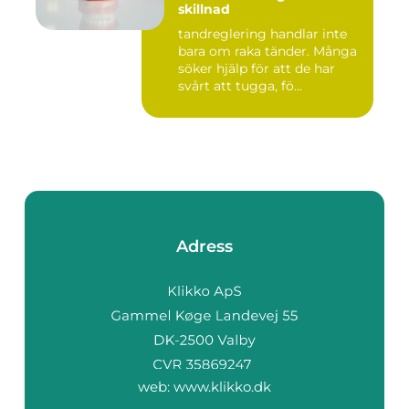
skillnad
tandreglering handlar inte
bara om raka tänder. Många
söker hjälp för att de har
svårt att tugga, fö...
Adress
web:
www.klikko.dk