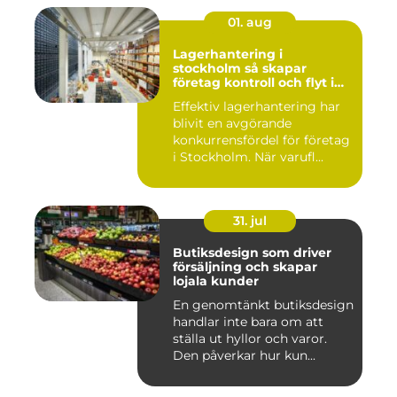
01. aug
Lagerhantering i
stockholm så skapar
företag kontroll och flyt i
logistiken
Effektiv lagerhantering har
blivit en avgörande
konkurrensfördel för företag
i Stockholm. När varufl...
31. jul
Butiksdesign som driver
försäljning och skapar
lojala kunder
En genomtänkt butiksdesign
handlar inte bara om att
ställa ut hyllor och varor.
Den påverkar hur kun...