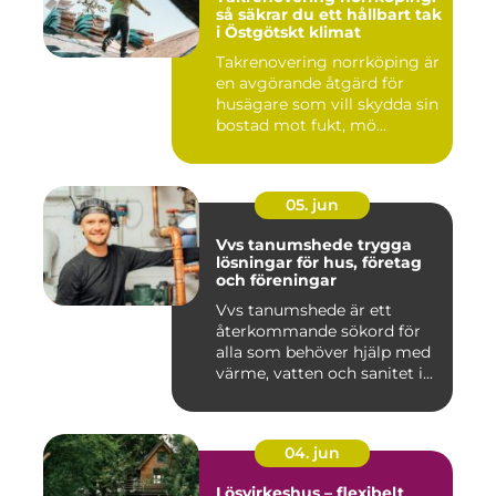
så säkrar du ett hållbart tak
i Östgötskt klimat
Takrenovering norrköping är
en avgörande åtgärd för
husägare som vill skydda sin
bostad mot fukt, mö...
05. jun
Vvs tanumshede trygga
lösningar för hus, företag
och föreningar
Vvs tanumshede är ett
återkommande sökord för
alla som behöver hjälp med
värme, vatten och sanitet i...
04. jun
Lösvirkeshus – flexibelt