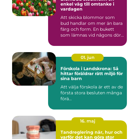
enkel väg till omtanke i
vardagen
Att skicka blommor som
bud handlar om mer än bara
färg och form. En bukett
som lämnas vid någons dör...
01. jun
Förskola i Landskrona: Så
hittar föräldrar rätt miljö för
sina barn
Att välja förskola är ett av de
första stora besluten många
förä...
16. maj
Tandreglering när, hur och
varför det kan göra stor