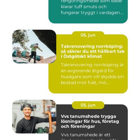
rengöringsmedel som både
klarar tuff smuts och
fungerar tryggt i vardagen.
Sup...
05. jun
Takrenovering norrköping:
så säkrar du ett hållbart tak
i Östgötskt klimat
Takrenovering norrköping är
en avgörande åtgärd för
husägare som vill skydda sin
bostad mot fukt, mö...
05. jun
Vvs tanumshede trygga
lösningar för hus, företag
och föreningar
Vvs tanumshede är ett