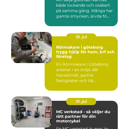
både lockande och osäkert
på samma gång. Många har
gamla smycken, ärvda fö...
01. jul
Rörmokare i göteborg
trygg hjälp för hem, brf och
företag
En Rörmokare i Göteborg
arbetar i en miljö där
havsklimat, gamla
fastigheter och tät
stadsmiljö stäl...
01. jul
MC verkstad - så väljer du
rätt partner för din
motorcykel
En MC verkstad är mer än