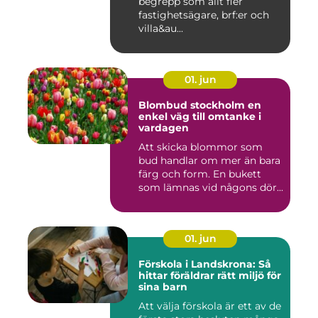
begrepp som allt fler
fastighetsägare, brf:er och
villa&au...
01. jun
Blombud stockholm en
enkel väg till omtanke i
vardagen
Att skicka blommor som
bud handlar om mer än bara
färg och form. En bukett
som lämnas vid någons dör...
01. jun
Förskola i Landskrona: Så
hittar föräldrar rätt miljö för
sina barn
Att välja förskola är ett av de