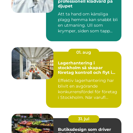
professionell klädvård på
djupet
Att ta hand om känsliga
plagg hemma kan snabbt bli
en utmaning. Ull som
krymper, siden som tapp...
01. aug
Lagerhantering i
stockholm så skapar
företag kontroll och flyt i
logistiken
Effektiv lagerhantering har
blivit en avgörande
konkurrensfördel för företag
i Stockholm. När varufl...
31. jul
Butiksdesign som driver