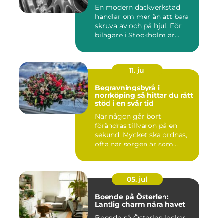
En modern däckverkstad
handlar om mer än att bara
skruva av och på hjul. För
bilägare i Stockholm är...
11. jul
Begravningsbyrå i
norrköping så hittar du rätt
stöd i en svår tid
När någon går bort
förändras tillvaron på en
sekund. Mycket ska ordnas,
ofta när sorgen är som
stark...
05. jul
Boende på Österlen:
Lantlig charm nära havet
Boende på Österlen lockar