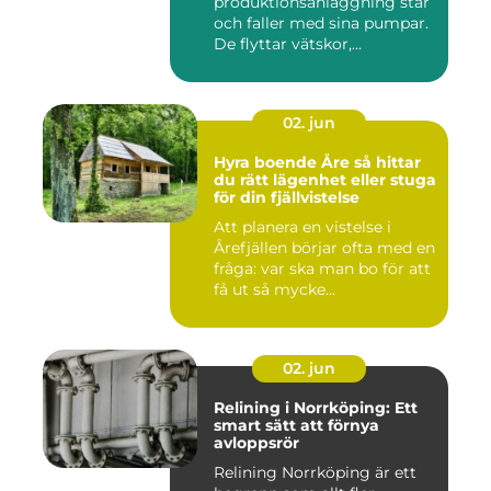
produktionsanläggning står
och faller med sina pumpar.
De flyttar vätskor,...
02. jun
Hyra boende Åre så hittar
du rätt lägenhet eller stuga
för din fjällvistelse
Att planera en vistelse i
Årefjällen börjar ofta med en
fråga: var ska man bo för att
få ut så mycke...
02. jun
Relining i Norrköping: Ett
smart sätt att förnya
avloppsrör
Relining Norrköping är ett