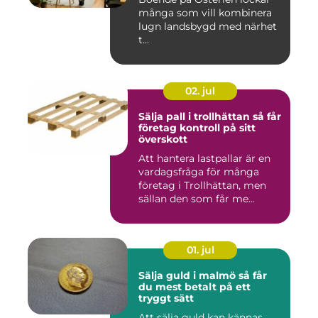
många som vill kombinera
lugn landsbygd med närhet
t...
02. jul
Sälja pall i trollhättan så får
företag kontroll på sitt
överskott
Att hantera lastpallar är en
vardagsfråga för många
företag i Trollhättan, men
sällan den som får me...
01. jul
Sälja guld i malmö så får
du mest betalt på ett
tryggt sätt
Att sälja guld kan kännas