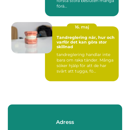
första stora besluten många
förä...
16. maj
Tandreglering när, hur och
varför det kan göra stor
skillnad
tandreglering handlar inte
bara om raka tänder. Många
söker hjälp för att de har
svårt att tugga, fö...
Adress