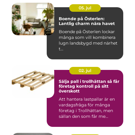
05. jul
Boende på Österlen:
Lantlig charm nära havet
Boende på Österlen lockar
många som vill kombinera
lugn landsbygd med närhet
t...
02. jul
Sälja pall i trollhättan så får
företag kontroll på sitt
överskott
Att hantera lastpallar är en
vardagsfråga för många
företag i Trollhättan, men
sällan den som får me...