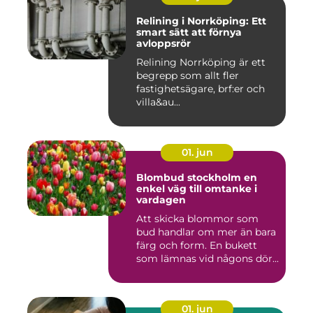
Relining i Norrköping: Ett
smart sätt att förnya
avloppsrör
Relining Norrköping är ett
begrepp som allt fler
fastighetsägare, brf:er och
villa&au...
01. jun
Blombud stockholm en
enkel väg till omtanke i
vardagen
Att skicka blommor som
bud handlar om mer än bara
färg och form. En bukett
som lämnas vid någons dör...
01. jun