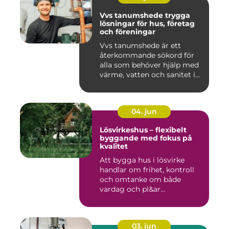
Vvs tanumshede trygga
lösningar för hus, företag
och föreningar
Vvs tanumshede är ett
återkommande sökord för
alla som behöver hjälp med
värme, vatten och sanitet i...
04. jun
Lösvirkeshus – flexibelt
byggande med fokus på
kvalitet
Att bygga hus i lösvirke
handlar om frihet, kontroll
och omtanke om både
vardag och pl&ar...
03. jun