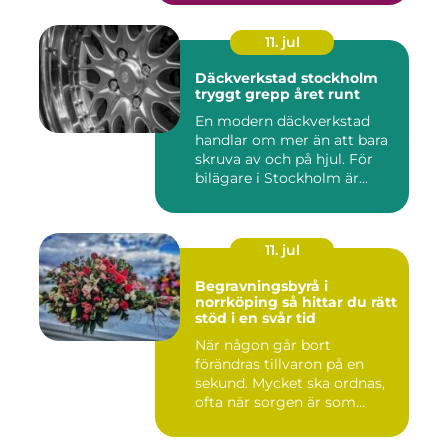
11. jul
Däckverkstad stockholm
tryggt grepp året runt
En modern däckverkstad
handlar om mer än att bara
skruva av och på hjul. För
bilägare i Stockholm är...
11. jul
Begravningsbyrå i
norrköping så hittar du rätt
stöd i en svår tid
När någon går bort
förändras tillvaron på en
sekund. Mycket ska ordnas,
ofta när sorgen är som
stark...