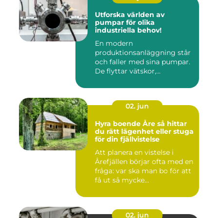
Utforska världen av
pumpar för olika
industriella behov!
En modern
produktionsanläggning står
och faller med sina pumpar.
De flyttar vätskor,...
02. jun
Hyra boende Åre så hittar
du rätt lägenhet eller stuga
för din fjällvistelse
Att planera en vistelse i
Årefjällen börjar ofta med en
fråga: var ska man bo för att
få ut så mycke...
02. jun