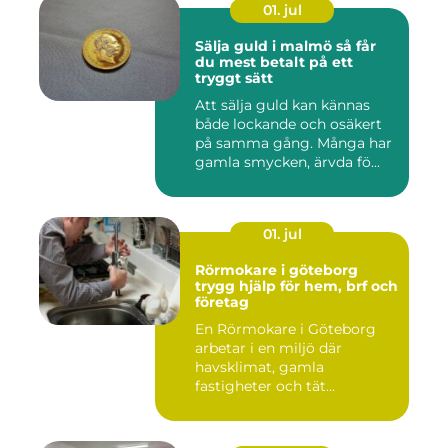
01. jul
Sälja guld i malmö så får
du mest betalt på ett
tryggt sätt
Att sälja guld kan kännas
både lockande och osäkert
på samma gång. Många har
gamla smycken, ärvda fö...
01. jul
Rörmokare i göteborg
trygg hjälp för hem, brf och
företag
En Rörmokare i Göteborg
arbetar i en miljö där
havsklimat, gamla
fastigheter och tät
stadsmiljö stäl...