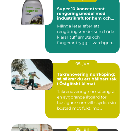
Super 10 koncentrerat
rengöringsmedel med
industrikraft för hem och
företag
Många letar efter ett
rengöringsmedel som både
klarar tuff smuts och
fungerar tryggt i vardagen.
Sup...
05. jun
Takrenovering norrköping:
så säkrar du ett hållbart tak
i Östgötskt klimat
Takrenovering norrköping är
en avgörande åtgärd för
husägare som vill skydda sin
bostad mot fukt, mö...
05. jun