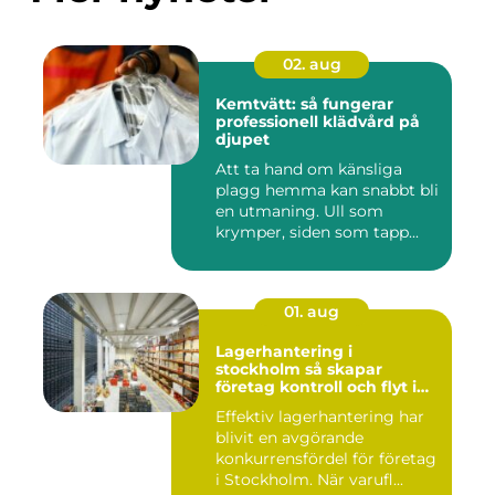
02. aug
Kemtvätt: så fungerar
professionell klädvård på
djupet
Att ta hand om känsliga
plagg hemma kan snabbt bli
en utmaning. Ull som
krymper, siden som tapp...
01. aug
Lagerhantering i
stockholm så skapar
företag kontroll och flyt i
logistiken
Effektiv lagerhantering har
blivit en avgörande
konkurrensfördel för företag
i Stockholm. När varufl...