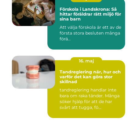
Förskola i Landskrona: Så
hittar föräldrar rätt miljö för
sina barn
Att välja förskola är ett av de
första stora besluten många
förä...
16. maj
Tandreglering när, hur och
varför det kan göra stor
skillnad
tandreglering handlar inte
bara om raka tänder. Många
söker hjälp för att de har
svårt att tugga, fö...