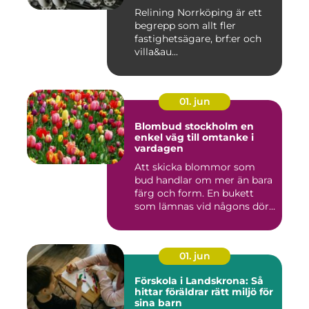
Relining Norrköping är ett
begrepp som allt fler
fastighetsägare, brf:er och
villa&au...
01. jun
Blombud stockholm en
enkel väg till omtanke i
vardagen
Att skicka blommor som
bud handlar om mer än bara
färg och form. En bukett
som lämnas vid någons dör...
01. jun
Förskola i Landskrona: Så
hittar föräldrar rätt miljö för
sina barn