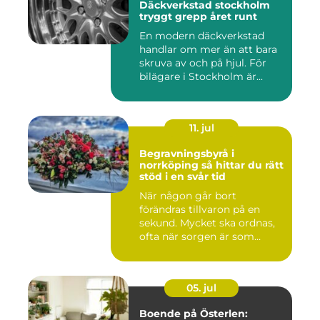
Däckverkstad stockholm
tryggt grepp året runt
En modern däckverkstad
handlar om mer än att bara
skruva av och på hjul. För
bilägare i Stockholm är...
11. jul
Begravningsbyrå i
norrköping så hittar du rätt
stöd i en svår tid
När någon går bort
förändras tillvaron på en
sekund. Mycket ska ordnas,
ofta när sorgen är som
stark...
05. jul
Boende på Österlen: