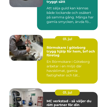
tryggt sätt
Att sälja guld kan kännas
både lockande och osäkert
på samma gång. Många har
gamla smycken, ärvda fö...
01. jul
Rörmokare i göteborg
trygg hjälp för hem, brf och
företag
En Rörmokare i Göteborg
arbetar i en miljö där
havsklimat, gamla
fastigheter och tät
stadsmiljö stäl...
01. jul
MC verkstad - så väljer du
rätt partner för din