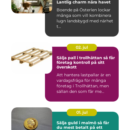
Lantlig charm nära havet
Boende på Österlen lockar
många som vill kombinera
lugn landsbygd med närhet
t...
02. jul
Sälja pall i trollhättan så får
företag kontroll på sitt
överskott
Att hantera lastpallar är en
vardagsfråga för många
företag i Trollhättan, men
sällan den som får me...
01. jul
Sälja guld i malmö så får
du mest betalt på ett