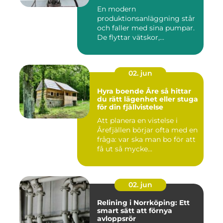
En modern
produktionsanläggning står
och faller med sina pumpar.
De flyttar vätskor,...
02. jun
Hyra boende Åre så hittar
du rätt lägenhet eller stuga
för din fjällvistelse
Att planera en vistelse i
Årefjällen börjar ofta med en
fråga: var ska man bo för att
få ut så mycke...
02. jun
Relining i Norrköping: Ett
smart sätt att förnya
avloppsrör