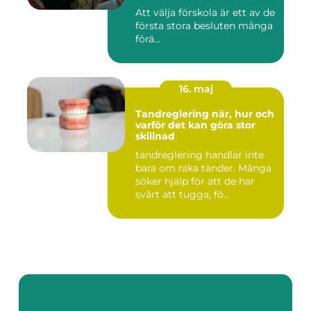
Att välja förskola är ett av de
första stora besluten många
förä...
16. maj
Tandreglering när, hur och
varför det kan göra stor
skillnad
tandreglering handlar inte
bara om raka tänder. Många
söker hjälp för att de har
svårt att tugga, fö...