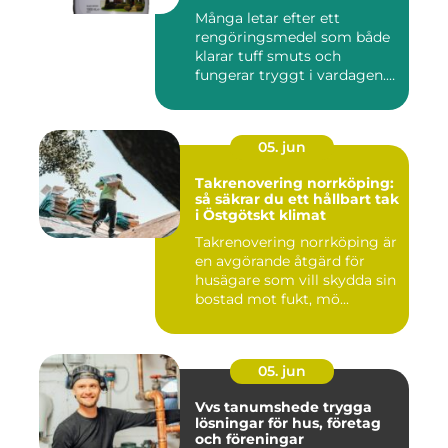
företag
Många letar efter ett
rengöringsmedel som både
klarar tuff smuts och
fungerar tryggt i vardagen.
Sup...
05. jun
Takrenovering norrköping:
så säkrar du ett hållbart tak
i Östgötskt klimat
Takrenovering norrköping är
en avgörande åtgärd för
husägare som vill skydda sin
bostad mot fukt, mö...
05. jun
Vvs tanumshede trygga
lösningar för hus, företag
och föreningar