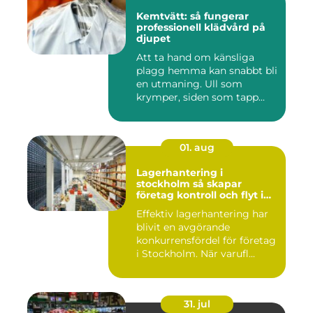
Kemtvätt: så fungerar
professionell klädvård på
djupet
Att ta hand om känsliga
plagg hemma kan snabbt bli
en utmaning. Ull som
krymper, siden som tapp...
01. aug
Lagerhantering i
stockholm så skapar
företag kontroll och flyt i
logistiken
Effektiv lagerhantering har
blivit en avgörande
konkurrensfördel för företag
i Stockholm. När varufl...
31. jul