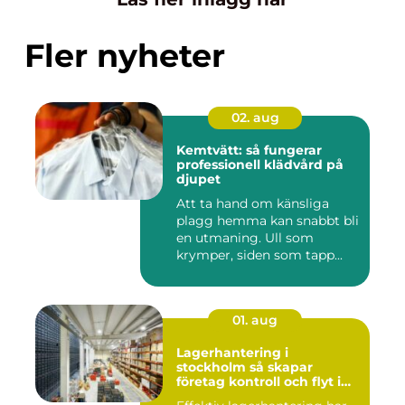
Fler nyheter
02. aug
Kemtvätt: så fungerar
professionell klädvård på
djupet
Att ta hand om känsliga
plagg hemma kan snabbt bli
en utmaning. Ull som
krymper, siden som tapp...
01. aug
Lagerhantering i
stockholm så skapar
företag kontroll och flyt i
logistiken