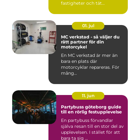
fastigheter och tät
stadsmiljö stäl...
01. jul
MC verkstad - så väljer du
rätt partner för din
motorcykel
En MC verkstad är mer än
bara en plats där
motorcyklar repareras. För
mång...
11. jun
Partybuss göteborg guide
till en rörlig festupplevelse
En partybuss förvandlar
själva resan till en stor del av
upplevelsen. I stället för att
bara ta sig ...