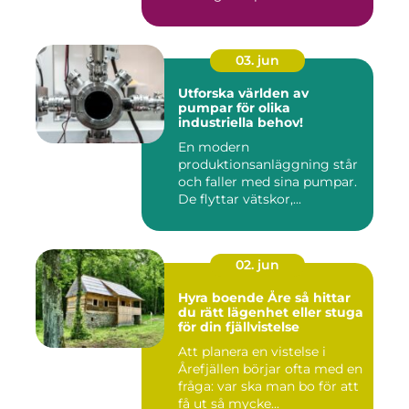
03. jun
Utforska världen av
pumpar för olika
industriella behov!
En modern
produktionsanläggning står
och faller med sina pumpar.
De flyttar vätskor,...
02. jun
Hyra boende Åre så hittar
du rätt lägenhet eller stuga
för din fjällvistelse
Att planera en vistelse i
Årefjällen börjar ofta med en
fråga: var ska man bo för att
få ut så mycke...