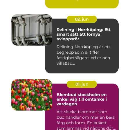
02. jun
Relining i Norrköping: Ett
smart sätt att förnya
avloppsrör
Relining Norrköping är ett
begrepp som allt fler
fastighetsägare, brf:er och
villa&au...
01. jun
Blombud stockholm en
enkel väg till omtanke i
vardagen
Att skicka blommor som
bud handlar om mer än bara
färg och form. En bukett
som lämnas vid någons dör...