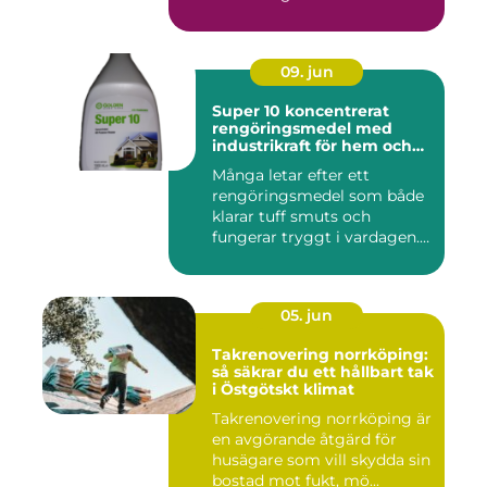
09. jun
Super 10 koncentrerat
rengöringsmedel med
industrikraft för hem och
företag
Många letar efter ett
rengöringsmedel som både
klarar tuff smuts och
fungerar tryggt i vardagen.
Sup...
05. jun
Takrenovering norrköping:
så säkrar du ett hållbart tak
i Östgötskt klimat
Takrenovering norrköping är
en avgörande åtgärd för
husägare som vill skydda sin
bostad mot fukt, mö...