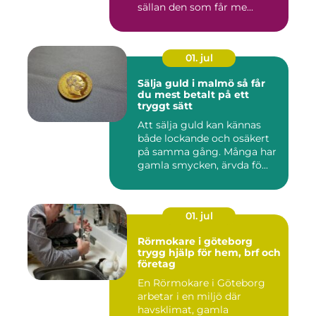
sällan den som får me...
01. jul
Sälja guld i malmö så får
du mest betalt på ett
tryggt sätt
Att sälja guld kan kännas
både lockande och osäkert
på samma gång. Många har
gamla smycken, ärvda fö...
01. jul
Rörmokare i göteborg
trygg hjälp för hem, brf och
företag
En Rörmokare i Göteborg
arbetar i en miljö där
havsklimat, gamla