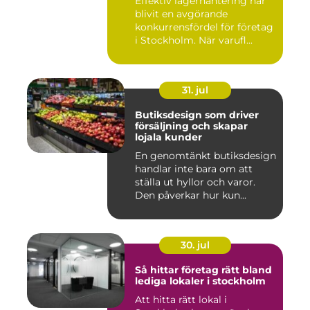
Effektiv lagerhantering har
blivit en avgörande
konkurrensfördel för företag
i Stockholm. När varufl...
31. jul
Butiksdesign som driver
försäljning och skapar
lojala kunder
En genomtänkt butiksdesign
handlar inte bara om att
ställa ut hyllor och varor.
Den påverkar hur kun...
30. jul
Så hittar företag rätt bland
lediga lokaler i stockholm
Att hitta rätt lokal i