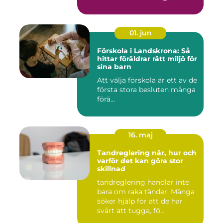
01. jun
Förskola i Landskrona: Så
hittar föräldrar rätt miljö för
sina barn
Att välja förskola är ett av de
första stora besluten många
förä...
16. maj
Tandreglering när, hur och
varför det kan göra stor
skillnad
tandreglering handlar inte
bara om raka tänder. Många
söker hjälp för att de har
svårt att tugga, fö...