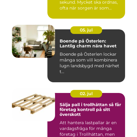
sekund. Mycket ska ordnas,
ofta när sorgen är som
stark...
05. jul
Boende på Österlen:
Lantlig charm nära havet
Boende på Österlen lockar
många som vill kombinera
lugn landsbygd med närhet
t...
02. jul
Sälja pall i trollhättan så får
företag kontroll på sitt
överskott
Att hantera lastpallar är en
vardagsfråga för många
företag i Trollhättan, men