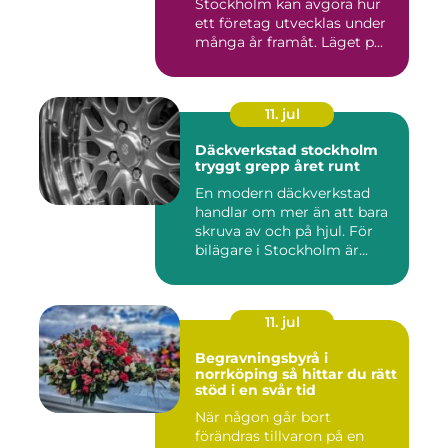
Stockholm kan avgöra hur
ett företag utvecklas under
många år framåt. Läget p...
11. jul
Däckverkstad stockholm
tryggt grepp året runt
En modern däckverkstad
handlar om mer än att bara
skruva av och på hjul. För
bilägare i Stockholm är...
11. jul
Begravningsbyrå i
norrköping så hittar du rätt
stöd i en svår tid
När någon går bort
förändras tillvaron på en