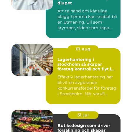
djupet
Att ta hand om känsliga
plagg hemma kan snabbt bli
en utmaning. Ull som
krymper, siden som tapp...
01. aug
Lagerhantering i
stockholm så skapar
företag kontroll och flyt i
logistiken
Effektiv lagerhantering har
blivit en avgörande
konkurrensfördel för företag
i Stockholm. När varufl...
31. jul
Butiksdesign som driver
försäljning och skapar