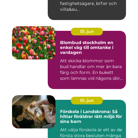
fastighetsägare, brf:er och
villa&au...
01. jun
Blombud stockholm en
enkel väg till omtanke i
vardagen
Att skicka blommor som
bud handlar om mer än bara
färg och form. En bukett
som lämnas vid någons dör...
01. jun
Förskola i Landskrona: Så
hittar föräldrar rätt miljö för
sina barn
Att välja förskola är ett av de
första stora besluten många