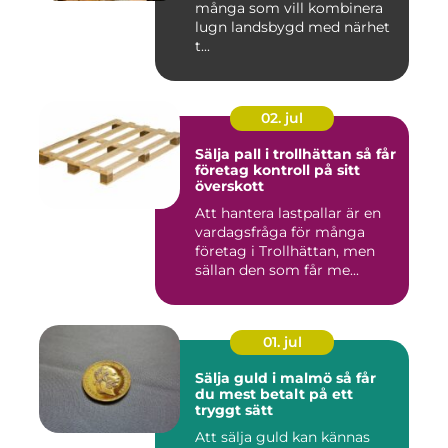
många som vill kombinera
lugn landsbygd med närhet
t...
02. jul
Sälja pall i trollhättan så får
företag kontroll på sitt
överskott
Att hantera lastpallar är en
vardagsfråga för många
företag i Trollhättan, men
sällan den som får me...
01. jul
Sälja guld i malmö så får
du mest betalt på ett
tryggt sätt
Att sälja guld kan kännas