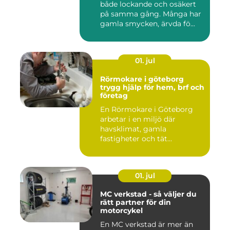
både lockande och osäkert
på samma gång. Många har
gamla smycken, ärvda fö...
01. jul
Rörmokare i göteborg
trygg hjälp för hem, brf och
företag
En Rörmokare i Göteborg
arbetar i en miljö där
havsklimat, gamla
fastigheter och tät
stadsmiljö stäl...
01. jul
MC verkstad - så väljer du
rätt partner för din
motorcykel
En MC verkstad är mer än