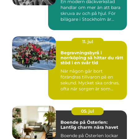
En modern däckverkstad
handlar om mer än att bara
skruva av och på hjul. För
bilägare i Stockholm är...
11. jul
Begravningsbyrå i
norrköping så hittar du rätt
stöd i en svår tid
När någon går bort
förändras tillvaron på en
sekund. Mycket ska ordnas,
ofta när sorgen är som
stark...
05. jul
Boende på Österlen:
Lantlig charm nära havet
Boende på Österlen lockar