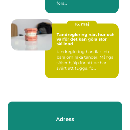
förä...
16. maj
Tandreglering när, hur och
varför det kan göra stor
skillnad
tandreglering handlar inte
bara om raka tänder. Många
söker hjälp för att de har
svårt att tugga, fö...
Adress