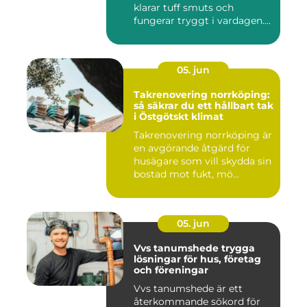
klarar tuff smuts och
fungerar tryggt i vardagen.
Sup...
05. jun
Takrenovering norrköping:
så säkrar du ett hållbart tak
i Östgötskt klimat
Takrenovering norrköping är
en avgörande åtgärd för
husägare som vill skydda sin
bostad mot fukt, mö...
05. jun
Vvs tanumshede trygga
lösningar för hus, företag
och föreningar
Vvs tanumshede är ett
återkommande sökord för