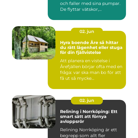
och faller med sina pumpar.
De flyttar vätskor,...
02. jun
Hyra boende Åre så hittar
du rätt lägenhet eller stuga
för din fjällvistelse
Att planera en vistelse i
Årefjällen börjar ofta med en
fråga: var ska man bo för att
få ut så mycke...
02. jun
Relining i Norrköping: Ett
smart sätt att förnya
avloppsrör
Relining Norrköping är ett
begrepp som allt fler