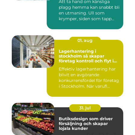
Att ta hand om känsliga
plagg hemma kan snabbt bli
en utmaning. Ull som
krymper, siden som tapp...
01. aug
Lagerhantering i
stockholm så skapar
företag kontroll och flyt i
logistiken
Effektiv lagerhantering har
blivit en avgörande
konkurrensfördel för företag
i Stockholm. När varufl...
31. jul
Butiksdesign som driver
försäljning och skapar
lojala kunder