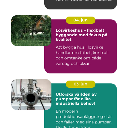
04. jun
Lösvirkeshus – flexibelt
byggande med fokus på
kvalitet
Att bygga hus i lösvirke
handlar om frihet, kontroll
och omtanke om både
vardag och pl&ar...
03. jun
Utforska världen av
pumpar för olika
industriella behov!
En modern
produktionsanläggning står
och faller med sina pumpar.
De flyttar vätskor,...