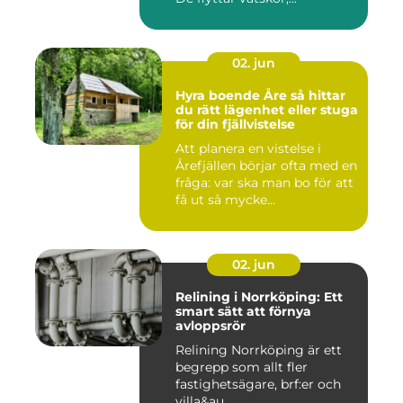
02. jun
Hyra boende Åre så hittar
du rätt lägenhet eller stuga
för din fjällvistelse
Att planera en vistelse i
Årefjällen börjar ofta med en
fråga: var ska man bo för att
få ut så mycke...
02. jun
Relining i Norrköping: Ett
smart sätt att förnya
avloppsrör
Relining Norrköping är ett
begrepp som allt fler
fastighetsägare, brf:er och
villa&au...