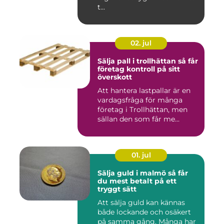
t...
02. jul
Sälja pall i trollhättan så får
företag kontroll på sitt
överskott
Att hantera lastpallar är en
vardagsfråga för många
företag i Trollhättan, men
sällan den som får me...
01. jul
Sälja guld i malmö så får
du mest betalt på ett
tryggt sätt
Att sälja guld kan kännas
både lockande och osäkert
på samma gång. Många har