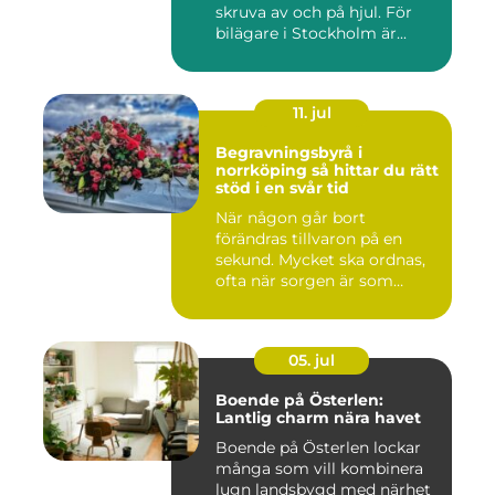
skruva av och på hjul. För
bilägare i Stockholm är...
11. jul
Begravningsbyrå i
norrköping så hittar du rätt
stöd i en svår tid
När någon går bort
förändras tillvaron på en
sekund. Mycket ska ordnas,
ofta när sorgen är som
stark...
05. jul
Boende på Österlen:
Lantlig charm nära havet
Boende på Österlen lockar
många som vill kombinera
lugn landsbygd med närhet