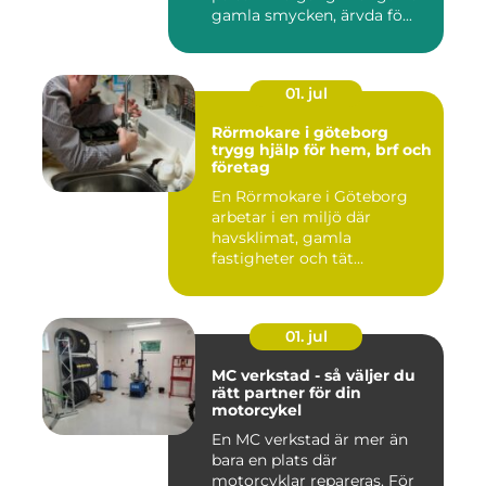
gamla smycken, ärvda fö...
01. jul
Rörmokare i göteborg
trygg hjälp för hem, brf och
företag
En Rörmokare i Göteborg
arbetar i en miljö där
havsklimat, gamla
fastigheter och tät
stadsmiljö stäl...
01. jul
MC verkstad - så väljer du
rätt partner för din
motorcykel
En MC verkstad är mer än
bara en plats där
motorcyklar repareras. För