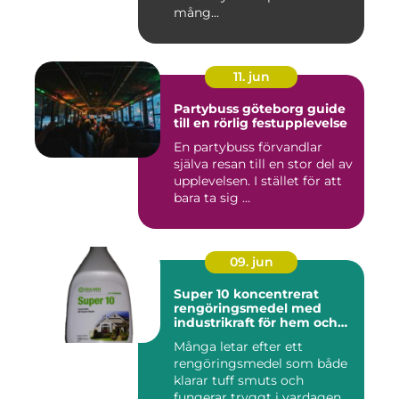
mång...
11. jun
Partybuss göteborg guide
till en rörlig festupplevelse
En partybuss förvandlar
själva resan till en stor del av
upplevelsen. I stället för att
bara ta sig ...
09. jun
Super 10 koncentrerat
rengöringsmedel med
industrikraft för hem och
företag
Många letar efter ett
rengöringsmedel som både
klarar tuff smuts och
fungerar tryggt i vardagen.