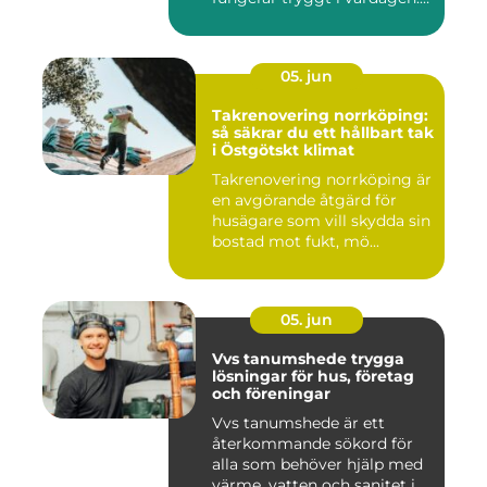
Sup...
05. jun
Takrenovering norrköping:
så säkrar du ett hållbart tak
i Östgötskt klimat
Takrenovering norrköping är
en avgörande åtgärd för
husägare som vill skydda sin
bostad mot fukt, mö...
05. jun
Vvs tanumshede trygga
lösningar för hus, företag
och föreningar
Vvs tanumshede är ett
återkommande sökord för
alla som behöver hjälp med
värme, vatten och sanitet i...