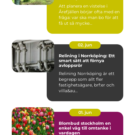
Att planera en vistelse i
Årefjällen börjar ofta med en
fråga: var ska man bo för att
få ut så mycke...
02. jun
Relining i Norrköping: Ett
smart sätt att förnya
avloppsrör
Relining Norrköping är ett
begrepp som allt fler
fastighetsägare, brf:er och
villa&au...
01. jun
Blombud stockholm en
enkel väg till omtanke i
vardagen