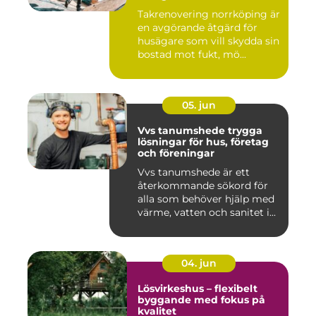
Takrenovering norrköping är
en avgörande åtgärd för
husägare som vill skydda sin
bostad mot fukt, mö...
05. jun
Vvs tanumshede trygga
lösningar för hus, företag
och föreningar
Vvs tanumshede är ett
återkommande sökord för
alla som behöver hjälp med
värme, vatten och sanitet i...
04. jun
Lösvirkeshus – flexibelt
byggande med fokus på
kvalitet