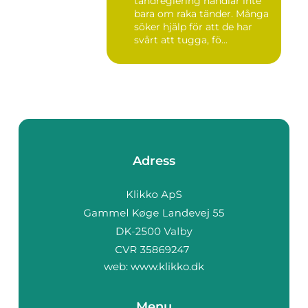
tandreglering handlar inte
bara om raka tänder. Många
söker hjälp för att de har
svårt att tugga, fö...
Adress
web:
www.klikko.dk
Menu