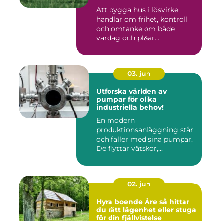
Att bygga hus i lösvirke
handlar om frihet, kontroll
och omtanke om både
vardag och pl&ar...
03. jun
Utforska världen av
pumpar för olika
industriella behov!
En modern
produktionsanläggning står
och faller med sina pumpar.
De flyttar vätskor,...
02. jun
Hyra boende Åre så hittar
du rätt lägenhet eller stuga
för din fjällvistelse