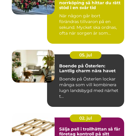
norrköping så hittar du rätt
stöd i en svår tid
När någon går bort
förändras tillvaron på en
sekund. Mycket ska ordnas,
ofta när sorgen är som
stark...
05. jul
Boende på Österlen:
Lantlig charm nära havet
Boende på Österlen lockar
många som vill kombinera
lugn landsbygd med närhet
t...
02. jul
Sälja pall i trollhättan så får
företag kontroll på sitt