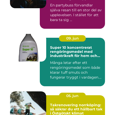
En partybuss förvandlar
själva resan till en stor del av
upplevelsen. I stället för att
bara ta sig ...
09. jun
Super 10 koncentrerat
rengöringsmedel med
industrikraft för hem och
företag
Många letar efter ett
rengöringsmedel som både
klarar tuff smuts och
fungerar tryggt i vardagen.
Sup...
05. jun
Takrenovering norrköping:
så säkrar du ett hållbart tak
i Östgötskt klimat