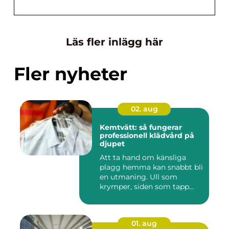
Läs fler inlägg här
Fler nyheter
02. aug
Kemtvätt: så fungerar
professionell klädvård på
djupet
Att ta hand om känsliga
plagg hemma kan snabbt bli
en utmaning. Ull som
krymper, siden som tapp...
01. aug