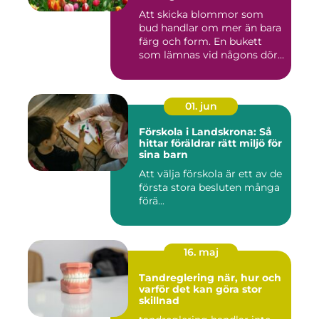
Att skicka blommor som
bud handlar om mer än bara
färg och form. En bukett
som lämnas vid någons dör...
01. jun
Förskola i Landskrona: Så
hittar föräldrar rätt miljö för
sina barn
Att välja förskola är ett av de
första stora besluten många
förä...
16. maj
Tandreglering när, hur och
varför det kan göra stor
skillnad