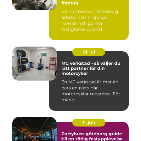
företag
En Rörmokare i Göteborg
arbetar i en miljö där
havsklimat, gamla
fastigheter och tät
stadsmiljö stäl...
01. jul
MC verkstad - så väljer du
rätt partner för din
motorcykel
En MC verkstad är mer än
bara en plats där
motorcyklar repareras. För
mång...
11. jun
Partybuss göteborg guide
till en rörlig festupplevelse