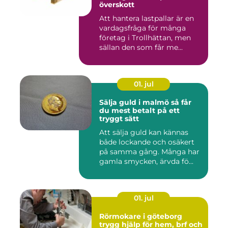
överskott
Att hantera lastpallar är en
vardagsfråga för många
företag i Trollhättan, men
sällan den som får me...
01. jul
Sälja guld i malmö så får
du mest betalt på ett
tryggt sätt
Att sälja guld kan kännas
både lockande och osäkert
på samma gång. Många har
gamla smycken, ärvda fö...
01. jul
Rörmokare i göteborg
trygg hjälp för hem, brf och