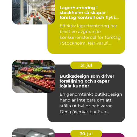
Lagerhantering i
stockholm så skapar
företag kontroll och flyt i
logistiken
Effektiv lagerhantering har
blivit en avgörande
konkurrensfördel för företag
i Stockholm. När varufl...
31. jul
Butiksdesign som driver
försäljning och skapar
lojala kunder
En genomtänkt butiksdesign
handlar inte bara om att
ställa ut hyllor och varor.
Den påverkar hur kun...
30. jul