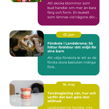
Att skicka blommor som
bud handlar om mer än bara
färg och form. En bukett
som lämnas vid någons dör...
01. jun
Förskola i Landskrona: Så
hittar föräldrar rätt miljö för
sina barn
Att välja förskola är ett av de
första stora besluten många
förä...
16. maj
Tandreglering när, hur och
varför det kan göra stor
skillnad
tandreglering handlar inte