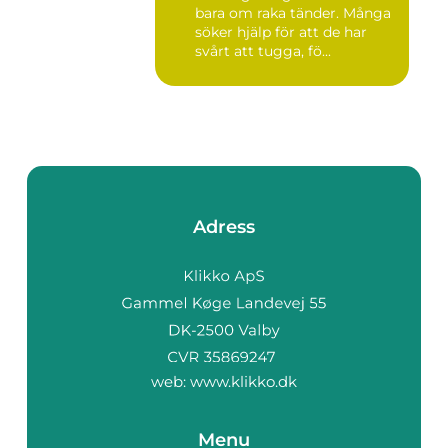
bara om raka tänder. Många
söker hjälp för att de har
svårt att tugga, fö...
Adress
web:
www.klikko.dk
Menu