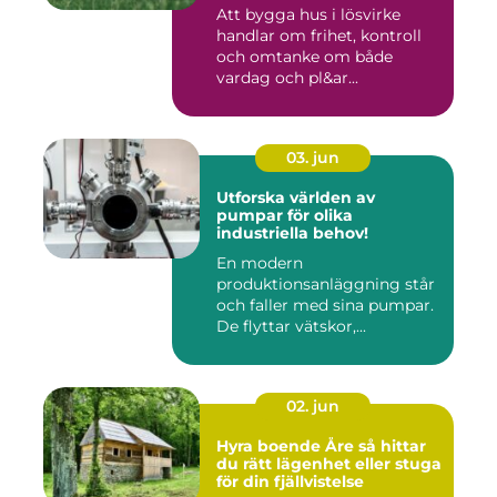
Att bygga hus i lösvirke
handlar om frihet, kontroll
och omtanke om både
vardag och pl&ar...
03. jun
Utforska världen av
pumpar för olika
industriella behov!
En modern
produktionsanläggning står
och faller med sina pumpar.
De flyttar vätskor,...
02. jun
Hyra boende Åre så hittar
du rätt lägenhet eller stuga
för din fjällvistelse