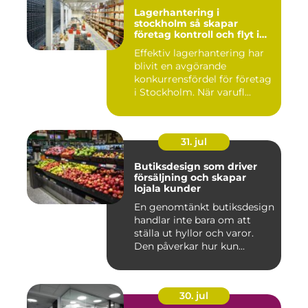
Lagerhantering i
stockholm så skapar
företag kontroll och flyt i
logistiken
Effektiv lagerhantering har
blivit en avgörande
konkurrensfördel för företag
i Stockholm. När varufl...
31. jul
Butiksdesign som driver
försäljning och skapar
lojala kunder
En genomtänkt butiksdesign
handlar inte bara om att
ställa ut hyllor och varor.
Den påverkar hur kun...
30. jul