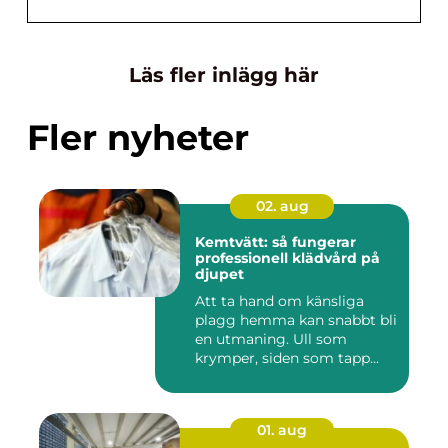
Läs fler inlägg här
Fler nyheter
02. aug
Kemtvätt: så fungerar
professionell klädvård på
djupet
Att ta hand om känsliga
plagg hemma kan snabbt bli
en utmaning. Ull som
krymper, siden som tapp...
01. aug