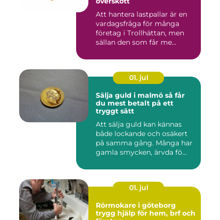
överskott
Att hantera lastpallar är en
vardagsfråga för många
företag i Trollhättan, men
sällan den som får me...
01. jul
Sälja guld i malmö så får
du mest betalt på ett
tryggt sätt
Att sälja guld kan kännas
både lockande och osäkert
på samma gång. Många har
gamla smycken, ärvda fö...
01. jul
Rörmokare i göteborg
trygg hjälp för hem, brf och