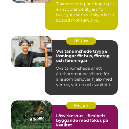
Takrenovering norrköping är
en avgörande åtgärd för
husägare som vill skydda sin
bostad mot fukt, mö...
05. jun
Vvs tanumshede trygga
lösningar för hus, företag
och föreningar
Vvs tanumshede är ett
återkommande sökord för
alla som behöver hjälp med
värme, vatten och sanitet i...
04. jun
Lösvirkeshus – flexibelt
byggande med fokus på
kvalitet