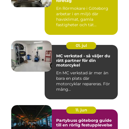
företag
En Rörmokare i Göteborg
arbetar i en miljö där
havsklimat, gamla
fastigheter och tät
stadsmiljö stäl...
01. jul
MC verkstad - så väljer du
rätt partner för din
motorcykel
En MC verkstad är mer än
bara en plats där
motorcyklar repareras. För
mång...
11. jun
Partybuss göteborg guide
till en rörlig festupplevelse