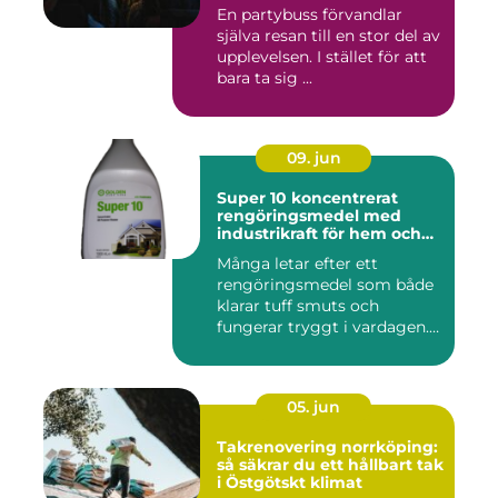
En partybuss förvandlar
själva resan till en stor del av
upplevelsen. I stället för att
bara ta sig ...
09. jun
Super 10 koncentrerat
rengöringsmedel med
industrikraft för hem och
företag
Många letar efter ett
rengöringsmedel som både
klarar tuff smuts och
fungerar tryggt i vardagen.
Sup...
05. jun
Takrenovering norrköping:
så säkrar du ett hållbart tak
i Östgötskt klimat