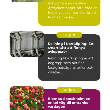
Att planera en vistelse i
Årefjällen börjar ofta med en
fråga: var ska man bo för att
få ut så mycke...
02. jun
Relining i Norrköping: Ett
smart sätt att förnya
avloppsrör
Relining Norrköping är ett
begrepp som allt fler
fastighetsägare, brf:er och
villa&au...
01. jun
Blombud stockholm en
enkel väg till omtanke i
vardagen