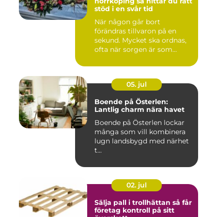
norrköping så hittar du rätt
stöd i en svår tid
När någon går bort
förändras tillvaron på en
sekund. Mycket ska ordnas,
ofta när sorgen är som
stark...
05. jul
Boende på Österlen:
Lantlig charm nära havet
Boende på Österlen lockar
många som vill kombinera
lugn landsbygd med närhet
t...
02. jul
Sälja pall i trollhättan så får
företag kontroll på sitt