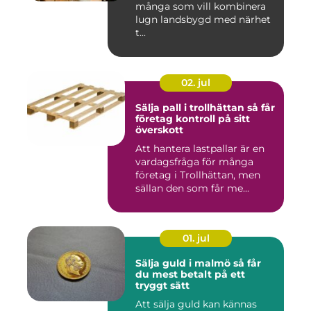
många som vill kombinera
lugn landsbygd med närhet
t...
02. jul
Sälja pall i trollhättan så får
företag kontroll på sitt
överskott
Att hantera lastpallar är en
vardagsfråga för många
företag i Trollhättan, men
sällan den som får me...
01. jul
Sälja guld i malmö så får
du mest betalt på ett
tryggt sätt
Att sälja guld kan kännas