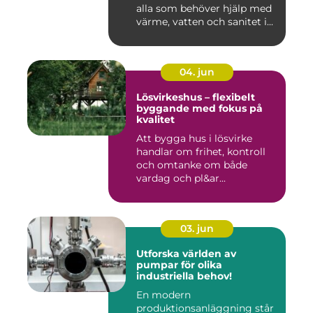
alla som behöver hjälp med
värme, vatten och sanitet i...
04. jun
Lösvirkeshus – flexibelt
byggande med fokus på
kvalitet
Att bygga hus i lösvirke
handlar om frihet, kontroll
och omtanke om både
vardag och pl&ar...
03. jun
Utforska världen av
pumpar för olika
industriella behov!
En modern
produktionsanläggning står