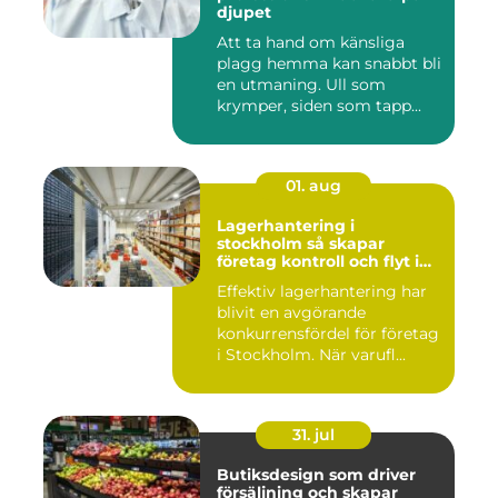
djupet
Att ta hand om känsliga
plagg hemma kan snabbt bli
en utmaning. Ull som
krymper, siden som tapp...
01. aug
Lagerhantering i
stockholm så skapar
företag kontroll och flyt i
logistiken
Effektiv lagerhantering har
blivit en avgörande
konkurrensfördel för företag
i Stockholm. När varufl...
31. jul
Butiksdesign som driver
försäljning och skapar