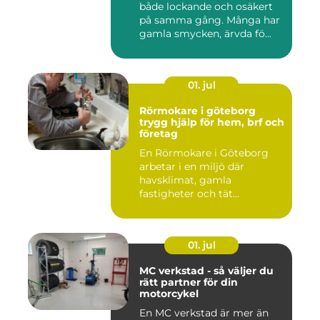
både lockande och osäkert
på samma gång. Många har
gamla smycken, ärvda fö...
01. jul
Rörmokare i göteborg
trygg hjälp för hem, brf och
företag
En Rörmokare i Göteborg
arbetar i en miljö där
havsklimat, gamla
fastigheter och tät
stadsmiljö stäl...
01. jul
MC verkstad - så väljer du
rätt partner för din
motorcykel
En MC verkstad är mer än