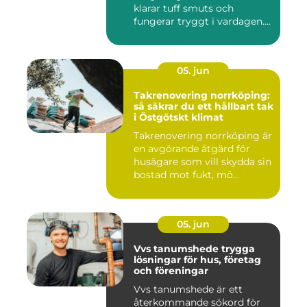
klarar tuff smuts och
fungerar tryggt i vardagen.
Sup...
05. jun
Takrenovering norrköping:
så säkrar du ett hållbart tak
i Östgötskt klimat
Takrenovering norrköping är
en avgörande åtgärd för
husägare som vill skydda sin
bostad mot fukt, mö...
05. jun
Vvs tanumshede trygga
lösningar för hus, företag
och föreningar
Vvs tanumshede är ett
återkommande sökord för