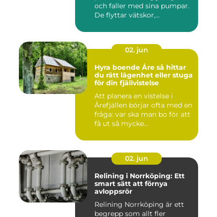
och faller med sina pumpar.
De flyttar vätskor,...
02. jun
Hyra boende Åre så hittar
du rätt lägenhet eller stuga
för din fjällvistelse
Att planera en vistelse i
Årefjällen börjar ofta med en
fråga: var ska man bo för att
få ut så mycke...
02. jun
Relining i Norrköping: Ett
smart sätt att förnya
avloppsrör
Relining Norrköping är ett
begrepp som allt fler