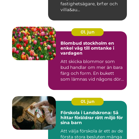
fastighetsägare, brf:er och
villa&au...
01. jun
Blombud stockholm en
enkel väg till omtanke i
vardagen
Att skicka blommor som
bud handlar om mer än bara
färg och form. En bukett
som lämnas vid någons dör...
01. jun
Förskola i Landskrona: Så
hittar föräldrar rätt miljö för
sina barn
Att välja förskola är ett av de
första stora besluten många