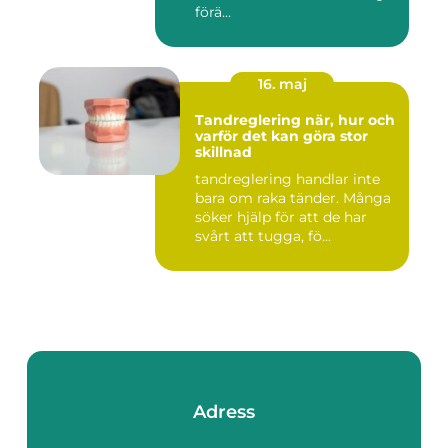
förä...
16. maj
Tandreglering när, hur och
varför det kan göra stor
skillnad
tandreglering handlar inte
bara om raka tänder. Många
söker hjälp för att de har
svårt att tugga, fö...
Adress