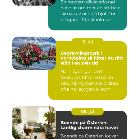
En modern däckverkstad
handlar om mer än att bara
skruva av och på hjul. För
bilägare i Stockholm är...
11. jul
Begravningsbyrå i
norrköping så hittar du rätt
stöd i en svår tid
När någon går bort
förändras tillvaron på en
sekund. Mycket ska ordnas,
ofta när sorgen är som
stark...
05. jul
Boende på Österlen:
Lantlig charm nära havet
Boende på Österlen lockar