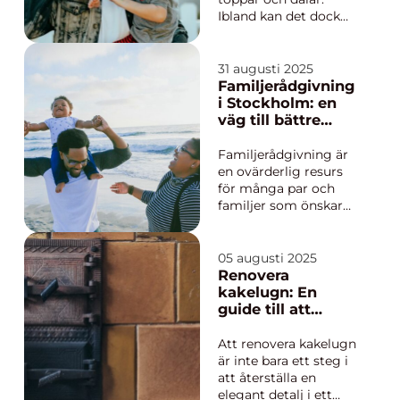
Ibland kan det dock
vara svårt att navigera
i de mer utmanande
ögonblicken på egen
31 augusti 2025
hand. I dessa
Familjerådgivning
situationer kan
i Stockholm: en
familjerådgivning i
väg till bättre
Stockholm vara av
relationer
stor...
Familjerådgivning är
en ovärderlig resurs
för många par och
familjer som önskar
förbättra sin
kommunikation och
stärka sina relationer.
05 augusti 2025
I en storstadsregion
Renovera
som Stockholm, där
kakelugn: En
tempot kan vara hö...
guide till att
återställa ditt
historiska
Att renovera kakelugn
eldstadsverk
är inte bara ett steg i
att återställa en
elegant detalj i ett