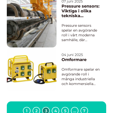
förstå hoten och
07 juni 2025
skydda oss mot dem,
Pressure sensors:
krävs det att fler
Viktiga i olika
människor får tillgång
tekniska
...
tillämpningar
Pressure sensors
spelar en avgörande
roll i vårt moderna
samhälle, där
precision och
pålitlighet är av
yttersta vikt. Från små
04 juni 2025
enheter i
Omformare
hushållsapparater till
komplexa system i
Omformare spelar en
flygplansmotorer har
avgörande roll i
d...
många industriella
och kommersiella
miljöer. De är
nyckelkomponenter
som konverterar
elektricitet från en
form till en annan,
1
2
3
4
5
…
7
vilket möjliggör