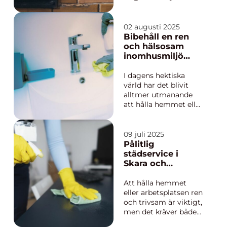
historiskt hem, det är
också en möjlighet
att förbättra
02 augusti 2025
energiprestandan och
Bibehåll en ren
den estetiska
och hälsosam
upplevelsen i din
inomhusmiljö
bostad. Kakelu...
med städfirma i
Stockholm
I dagens hektiska
värld har det blivit
alltmer utmanande
att hålla hemmet eller
arbetsplatsen rent
och organiserat.
Många stockholmare
09 juli 2025
söker sig därför till
Pålitlig
professionella
städservice i
städfirmor för att få
Skara och
hjä...
Lidköping
Att hålla hemmet
eller arbetsplatsen ren
och trivsam är viktigt,
men det kräver både
tid och energi som