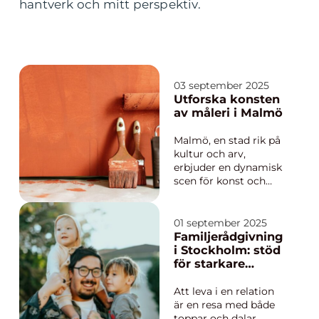
hantverk och mitt perspektiv.
03 september 2025
Utforska konsten
av måleri i Malmö
Malmö, en stad rik på
kultur och arv,
erbjuder en dynamisk
scen för konst och
måleri. Här finner
både privatpersoner
och företag
01 september 2025
möjligheter att
Familjerådgivning
utforska det estetiska
i Stockholm: stöd
uttrycket genom olika
för starkare
måleriproje...
relationer
Att leva i en relation
är en resa med både
toppar och dalar.