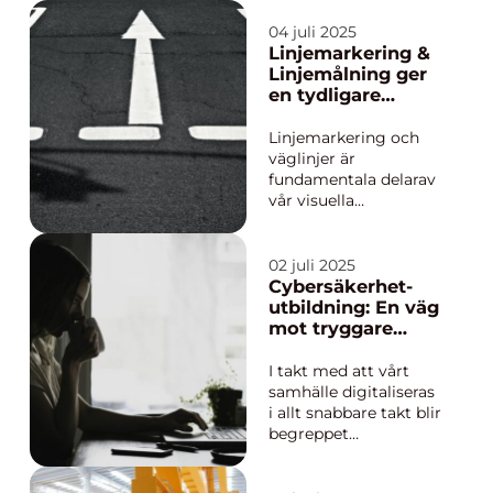
inte alltid finns i vår
hektiska vardag. För
04 juli 2025
dem som bor i Skara
Linjemarkering &
och Lidköping kan
Linjemålning ger
professionell städse...
en tydligare
omvärld
Linjemarkering och
väglinjer är
fundamentala delarav
vår visuella
orientering i både
tätorter och på
landsvägar. Deras
02 juli 2025
främsta syfte är att ge
Cybersäkerhet-
tydlighet och struktur
utbildning: En väg
i miljöer där
mot tryggare
människ...
digital värld
I takt med att vårt
samhälle digitaliseras
i allt snabbare takt blir
begreppet
cybersäkerhet allt
viktigare. För att