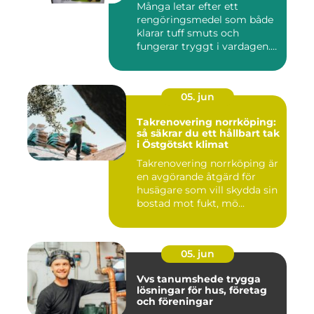
Många letar efter ett
rengöringsmedel som både
klarar tuff smuts och
fungerar tryggt i vardagen.
Sup...
05. jun
Takrenovering norrköping:
så säkrar du ett hållbart tak
i Östgötskt klimat
Takrenovering norrköping är
en avgörande åtgärd för
husägare som vill skydda sin
bostad mot fukt, mö...
05. jun
Vvs tanumshede trygga
lösningar för hus, företag
och föreningar