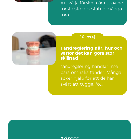
Att välja förskola är ett av de
första stora besluten många
förä...
16. maj
Tandreglering när, hur och
varför det kan göra stor
skillnad
tandreglering handlar inte
bara om raka tänder. Många
söker hjälp för att de har
svårt att tugga, fö...
Adress