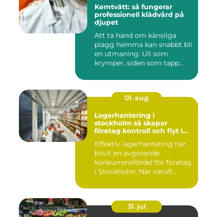
Kemtvätt: så fungerar
professionell klädvård på
djupet
Att ta hand om känsliga
plagg hemma kan snabbt bli
en utmaning. Ull som
krymper, siden som tapp...
01. aug
Lagerhantering i
stockholm så skapar
företag kontroll och flyt i
logistiken
Effektiv lagerhantering har
blivit en avgörande
konkurrensfördel för företag
i Stockholm. När varufl...
31. jul