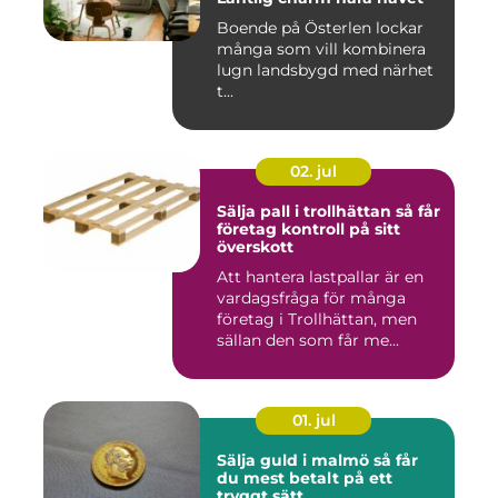
Boende på Österlen lockar
många som vill kombinera
lugn landsbygd med närhet
t...
02. jul
Sälja pall i trollhättan så får
företag kontroll på sitt
överskott
Att hantera lastpallar är en
vardagsfråga för många
företag i Trollhättan, men
sällan den som får me...
01. jul
Sälja guld i malmö så får
du mest betalt på ett
tryggt sätt