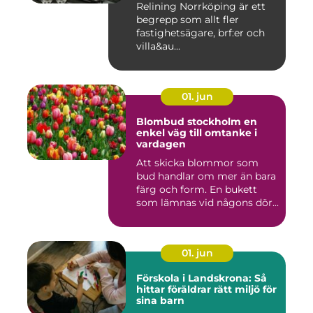
Relining Norrköping är ett
begrepp som allt fler
fastighetsägare, brf:er och
villa&au...
01. jun
Blombud stockholm en
enkel väg till omtanke i
vardagen
Att skicka blommor som
bud handlar om mer än bara
färg och form. En bukett
som lämnas vid någons dör...
01. jun
Förskola i Landskrona: Så
hittar föräldrar rätt miljö för
sina barn