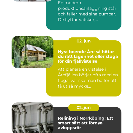
En modern
produktionsanläggning står
och faller med sina pumpar.
De flyttar vätskor,...
02. jun
Hyra boende Åre så hittar
du rätt lägenhet eller stuga
för din fjällvistelse
Att planera en vistelse i
Årefjällen börjar ofta med en
fråga: var ska man bo för att
få ut så mycke...
02. jun
Relining i Norrköping: Ett
smart sätt att förnya
avloppsrör