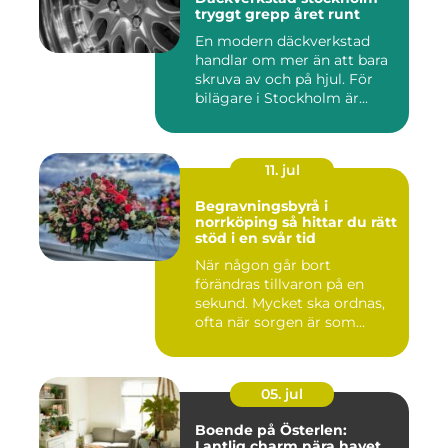
tryggt grepp året runt
En modern däckverkstad
handlar om mer än att bara
skruva av och på hjul. För
bilägare i Stockholm är...
11. jul
Begravningsbyrå i
norrköping så hittar du rätt
stöd i en svår tid
När någon går bort
förändras tillvaron på en
sekund. Mycket ska ordnas,
ofta när sorgen är som
stark...
05. jul
Boende på Österlen:
Lantlig charm nära havet