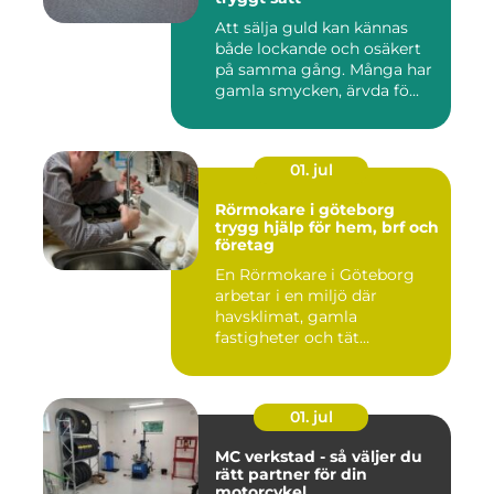
Att sälja guld kan kännas
både lockande och osäkert
på samma gång. Många har
gamla smycken, ärvda fö...
01. jul
Rörmokare i göteborg
trygg hjälp för hem, brf och
företag
En Rörmokare i Göteborg
arbetar i en miljö där
havsklimat, gamla
fastigheter och tät
stadsmiljö stäl...
01. jul
MC verkstad - så väljer du
rätt partner för din
motorcykel