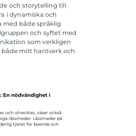
e och storytelling till
bra i dynamiska och
ra med både språklig
ålgruppen och syftet med
unikation som verkligen
la både mitt hantverk och
 En nödvändighet i
er och utvecklas, växer också
nniga låssmeder. Låssmeder på
erlig tjänst för boende och