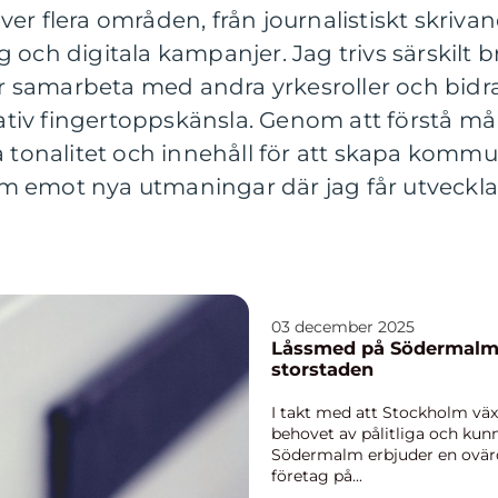
r flera områden, från journalistiskt skrivand
 och digitala kampanjer. Jag trivs särskilt 
får samarbeta med andra yrkesroller och bid
tiv fingertoppskänsla. Genom att förstå m
a tonalitet och innehåll för att skapa komm
fram emot nya utmaningar där jag får utveck
03 december 2025
Låssmed på Södermalm:
storstaden
I takt med att Stockholm väx
behovet av pålitliga och ku
Södermalm erbjuder en ovärd
företag på...