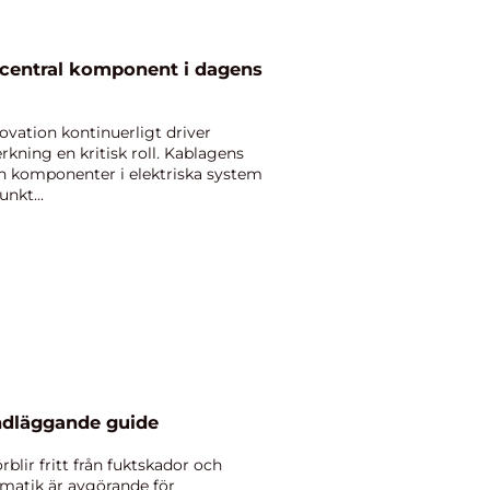
n central komponent i dagens
novation kontinuerligt driver
rkning en kritisk roll. Kablagens
n komponenter i elektriska system
nkt...
undläggande guide
rblir fritt från fuktskador och
matik är avgörande för