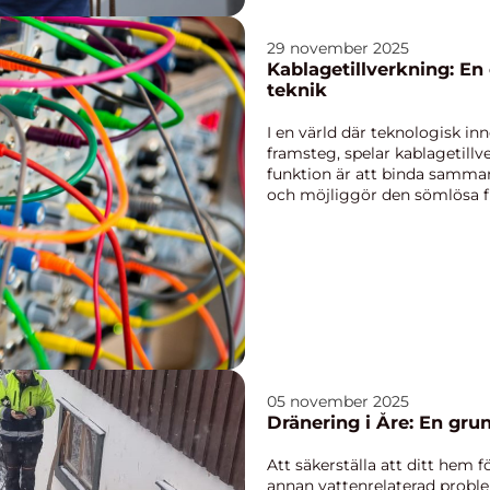
29 november 2025
Kablagetillverkning: E
teknik
I en värld där teknologisk in
framsteg, spelar kablagetillve
funktion är att binda samma
och möjliggör den sömlösa fu
05 november 2025
Dränering i Åre: En gr
Att säkerställa att ditt hem fö
annan vattenrelaterad proble