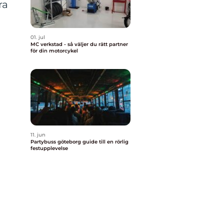
ra
01. jul
MC verkstad - så väljer du rätt partner
för din motorcykel
11. jun
Partybuss göteborg guide till en rörlig
festupplevelse