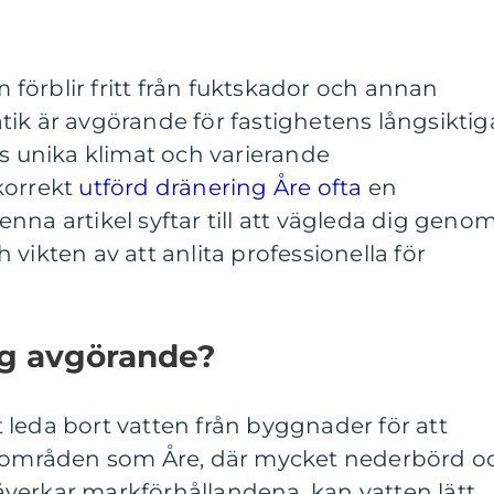
em förblir fritt från fuktskador och annan
ik är avgörande för fastighetens långsiktig
ss unika klimat och varierande
korrekt
utförd dränering Åre ofta
en
nna artikel syftar till att vägleda dig geno
vikten av att anlita professionella för
ng avgörande?
leda bort vatten från byggnader för att
I områden som Åre, där mycket nederbörd o
verkar markförhållandena, kan vatten lätt