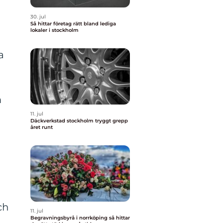
30. jul
Så hittar företag rätt bland lediga
lokaler i stockholm
a
m
11. jul
Däckverkstad stockholm tryggt grepp
året runt
ch
11. jul
Begravningsbyrå i norrköping så hittar