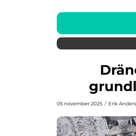
Dränering i Åre: En
grund
05 november 2025
Erik Ander