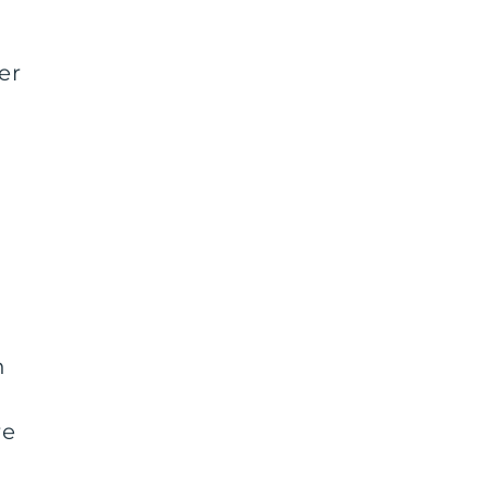
er
n
re