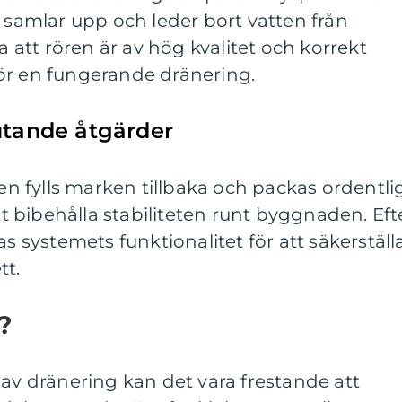
r samlar upp och leder bort vatten från
la att rören är av hög kvalitet och korrekt
ör en fungerande dränering.
utande åtgärder
ren fylls marken tillbaka och packas ordentlig
att bibehålla stabiliteten runt byggnaden. Eft
as systemets funktionalitet för att säkerställ
tt.
?
 av dränering kan det vara frestande att