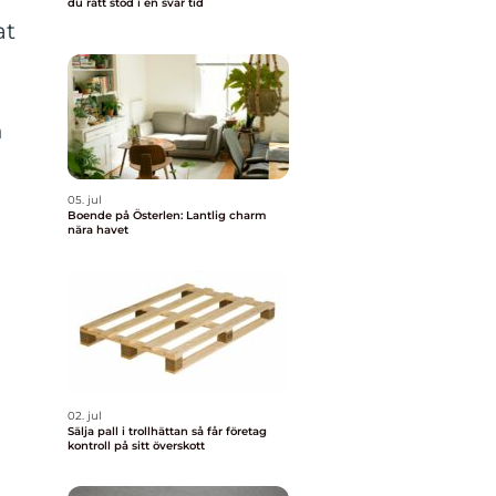
du rätt stöd i en svår tid
at
n
05. jul
Boende på Österlen: Lantlig charm
nära havet
02. jul
a
Sälja pall i trollhättan så får företag
kontroll på sitt överskott