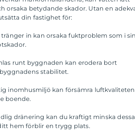
ch orsaka betydande skador. Utan en adekv
tsätta din fastighet för:
 tränger in kan orsaka fuktproblem som i si
rötskador.
mlas runt byggnaden kan erodera bort
byggnadens stabilitet.
ig inomhusmiljö kan försämra luftkvaliteten
de boende.
dlig dränering kan du kraftigt minska dess
ditt hem förblir en trygg plats.