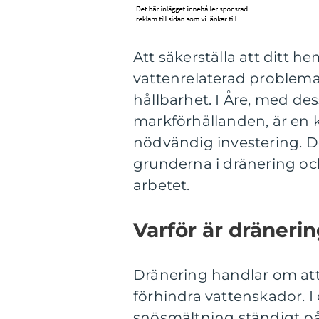
Att säkerställa att ditt h
vattenrelaterad problemat
hållbarhet. I Åre, med de
markförhållanden, är en 
nödvändig investering. De
grunderna i dränering och 
arbetet.
Varför är dräneri
Dränering handlar om att 
förhindra vattenskador. 
snösmältning ständigt på