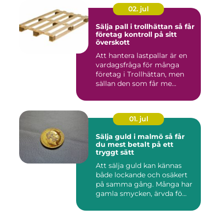
02. jul
Sälja pall i trollhättan så får
företag kontroll på sitt
överskott
Att hantera lastpallar är en
vardagsfråga för många
företag i Trollhättan, men
sällan den som får me...
01. jul
Sälja guld i malmö så får
du mest betalt på ett
tryggt sätt
Att sälja guld kan kännas
både lockande och osäkert
på samma gång. Många har
gamla smycken, ärvda fö...