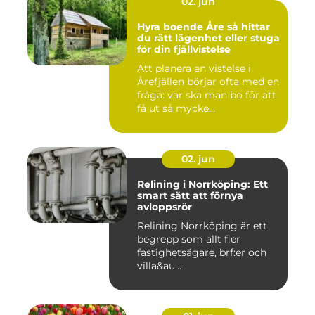
02. jun
Hyra boende Åre så hittar
du rätt lägenhet eller stuga
för din fjällvistelse
Att planera en vistelse i
Årefjällen börjar ofta med en
fråga: var ska man bo för att
få ut så mycke...
02. jun
Relining i Norrköping: Ett
smart sätt att förnya
avloppsrör
Relining Norrköping är ett
begrepp som allt fler
fastighetsägare, brf:er och
villa&au...