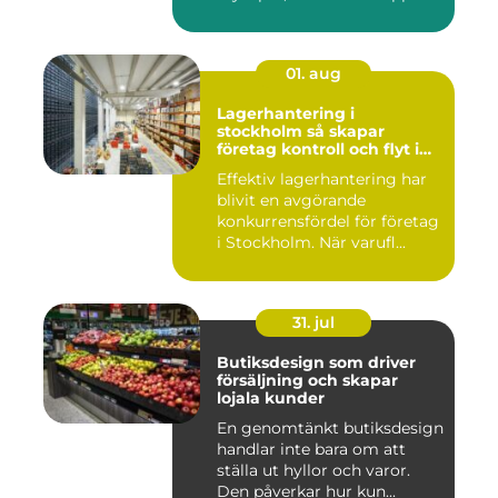
01. aug
Lagerhantering i
stockholm så skapar
företag kontroll och flyt i
logistiken
Effektiv lagerhantering har
blivit en avgörande
konkurrensfördel för företag
i Stockholm. När varufl...
31. jul
Butiksdesign som driver
försäljning och skapar
lojala kunder
En genomtänkt butiksdesign
handlar inte bara om att
ställa ut hyllor och varor.
Den påverkar hur kun...