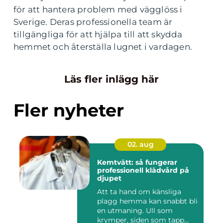
för att hantera problem med vägglöss i
Sverige. Deras professionella team är
tillgängliga för att hjälpa till att skydda
hemmet och återställa lugnet i vardagen.
Läs fler inlägg här
Fler nyheter
02. aug
Kemtvätt: så fungerar
professionell klädvård på
djupet
Att ta hand om känsliga
plagg hemma kan snabbt bli
en utmaning. Ull som
krymper, siden som tapp...