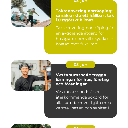
05. jun
Takrenovering norrköping:
så säkrar du ett hållbart tak
i Östgötskt klimat
Takrenovering norrköping är
en avgörande åtgärd för
husägare som vill skydda sin
bostad mot fukt, mö...
05. jun
Vvs tanumshede trygga
lösningar för hus, företag
och föreningar
Vvs tanumshede är ett
återkommande sökord för
alla som behöver hjälp med
värme, vatten och sanitet i...