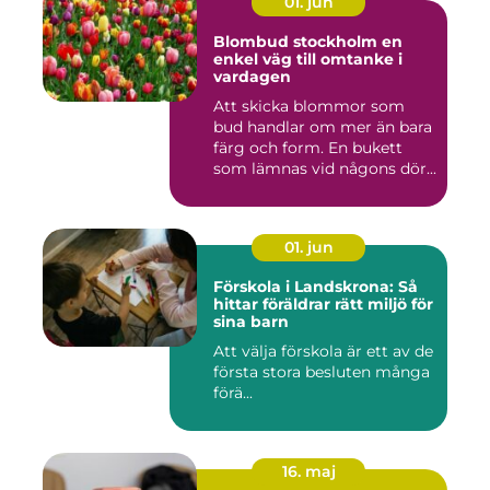
01. jun
Blombud stockholm en
enkel väg till omtanke i
vardagen
Att skicka blommor som
bud handlar om mer än bara
färg och form. En bukett
som lämnas vid någons dör...
01. jun
Förskola i Landskrona: Så
hittar föräldrar rätt miljö för
sina barn
Att välja förskola är ett av de
första stora besluten många
förä...
16. maj