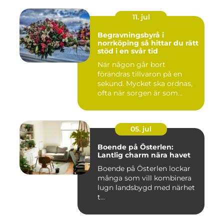
11. jul
Begravningsbyrå i
norrköping så hittar du rätt
stöd i en svår tid
När någon går bort
förändras tillvaron på en
sekund. Mycket ska ordnas,
ofta när sorgen är som
stark...
05. jul
Boende på Österlen:
Lantlig charm nära havet
Boende på Österlen lockar
många som vill kombinera
lugn landsbygd med närhet
t...