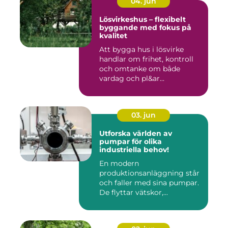
04. jun
Lösvirkeshus – flexibelt
byggande med fokus på
kvalitet
Att bygga hus i lösvirke
handlar om frihet, kontroll
och omtanke om både
vardag och pl&ar...
03. jun
Utforska världen av
pumpar för olika
industriella behov!
En modern
produktionsanläggning står
och faller med sina pumpar.
De flyttar vätskor,...