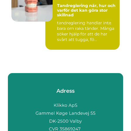
Tandreglering när, hur och
varför det kan göra stor
skillnad
tandreglering handlar inte
bara om raka tänder. Många
söker hjälp för att de har
svårt att tugga, fö...
Adress