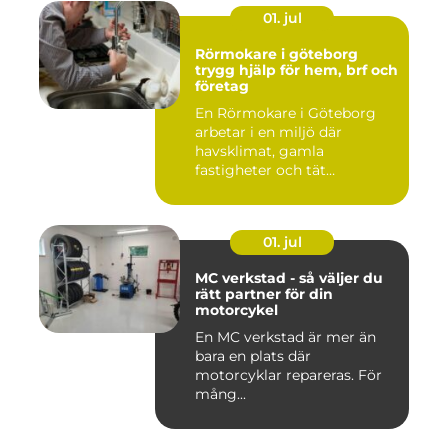
01. jul
Rörmokare i göteborg
trygg hjälp för hem, brf och
företag
En Rörmokare i Göteborg
arbetar i en miljö där
havsklimat, gamla
fastigheter och tät
stadsmiljö stäl...
01. jul
MC verkstad - så väljer du
rätt partner för din
motorcykel
En MC verkstad är mer än
bara en plats där
motorcyklar repareras. För
mång...