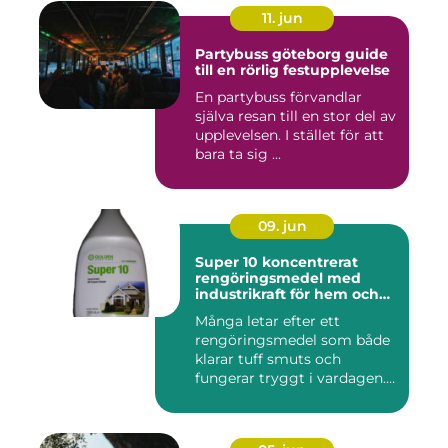
11. jun
Partybuss göteborg guide
till en rörlig festupplevelse
En partybuss förvandlar
själva resan till en stor del av
upplevelsen. I stället för att
bara ta sig ...
09. jun
Super 10 koncentrerat
rengöringsmedel med
industrikraft för hem och
företag
Många letar efter ett
rengöringsmedel som både
klarar tuff smuts och
fungerar tryggt i vardagen.
Sup...