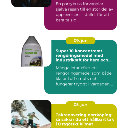
En partybuss förvandlar
själva resan till en stor del av
upplevelsen. I stället för att
bara ta sig ...
09. jun
Super 10 koncentrerat
rengöringsmedel med
industrikraft för hem och
företag
Många letar efter ett
rengöringsmedel som både
klarar tuff smuts och
fungerar tryggt i vardagen.
Sup...
05. jun
Takrenovering norrköping:
så säkrar du ett hållbart tak
i Östgötskt klimat