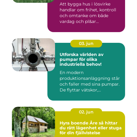
Att bygga hus i lösvirke
handlar om frihet, kontroll
och omtanke om både
vardag och pl&ar...
03. jun
Utforska världen av
pumpar för olika
industriella behov!
En modern
produktionsanläggning står
och faller med sina pumpar.
De flyttar vätskor,...
02. jun
Hyra boende Åre så hittar
du rätt lägenhet eller stuga
för din fjällvistelse