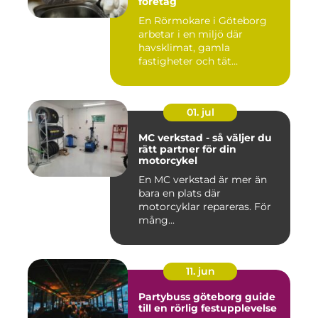
företag
En Rörmokare i Göteborg
arbetar i en miljö där
havsklimat, gamla
fastigheter och tät
stadsmiljö stäl...
01. jul
MC verkstad - så väljer du
rätt partner för din
motorcykel
En MC verkstad är mer än
bara en plats där
motorcyklar repareras. För
mång...
11. jun
Partybuss göteborg guide
till en rörlig festupplevelse