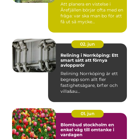
Att planera en vistelse i
Årefjällen börjar ofta med en
fråga: var ska man bo för att
få ut så mycke...
02. jun
Relining i Norrköping: Ett
smart sätt att förnya
avloppsrör
Relining Norrköping är ett
begrepp som allt fler
fastighetsägare, brf:er och
villa&au...
01. jun
Blombud stockholm en
enkel väg till omtanke i
vardagen