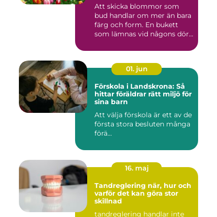
Att skicka blommor som
bud handlar om mer än bara
färg och form. En bukett
som lämnas vid någons dör...
01. jun
Förskola i Landskrona: Så
hittar föräldrar rätt miljö för
sina barn
Att välja förskola är ett av de
första stora besluten många
förä...
16. maj
Tandreglering när, hur och
varför det kan göra stor
skillnad
tandreglering handlar inte