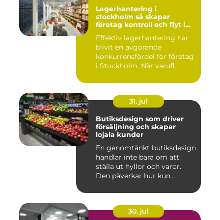
Lagerhantering i
stockholm så skapar
företag kontroll och flyt i
logistiken
Effektiv lagerhantering har
blivit en avgörande
konkurrensfördel för företag
i Stockholm. När varufl...
31. jul
Butiksdesign som driver
försäljning och skapar
lojala kunder
En genomtänkt butiksdesign
handlar inte bara om att
ställa ut hyllor och varor.
Den påverkar hur kun...
30. jul