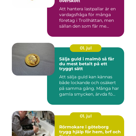
överskott
Att hantera lastpallar är en
vardagsfråga för många
företag i Trollhättan, men
sällan den som får me...
01. jul
Sälja guld i malmö så får
du mest betalt på ett
tryggt sätt
Att sälja guld kan kännas
både lockande och osäkert
på samma gång. Många har
gamla smycken, ärvda fö...
01. jul
Rörmokare i göteborg
trygg hjälp för hem, brf och