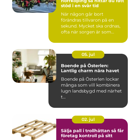
norrköping så hittar du rätt
stöd i en svår tid
När någon går bort
förändras tillvaron på en
sekund. Mycket ska ordnas,
ofta när sorgen är som
stark...
05. jul
Boende på Österlen:
Lantlig charm nära havet
Boende på Österlen lockar
många som vill kombinera
lugn landsbygd med närhet
t...
02. jul
Sälja pall i trollhättan så får
företag kontroll på sitt