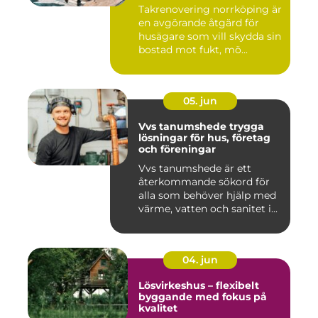
Takrenovering norrköping är
en avgörande åtgärd för
husägare som vill skydda sin
bostad mot fukt, mö...
05. jun
Vvs tanumshede trygga
lösningar för hus, företag
och föreningar
Vvs tanumshede är ett
återkommande sökord för
alla som behöver hjälp med
värme, vatten och sanitet i...
04. jun
Lösvirkeshus – flexibelt
byggande med fokus på
kvalitet