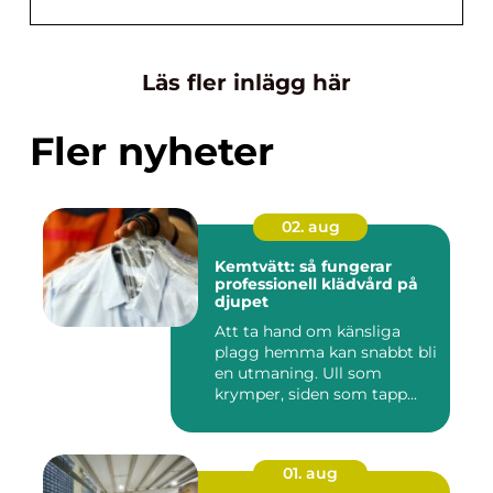
Läs fler inlägg här
Fler nyheter
02. aug
Kemtvätt: så fungerar
professionell klädvård på
djupet
Att ta hand om känsliga
plagg hemma kan snabbt bli
en utmaning. Ull som
krymper, siden som tapp...
01. aug