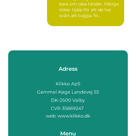
bara om raka tänder. Många
söker hjälp för att de har
svårt att tugga, fö...
Adress
web:
www.klikko.dk
Menu