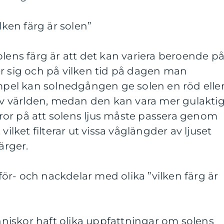
lken färg är solen”
olens färg är att det kan variera beroende p
r sig och på vilken tid på dagen man
empel kan solnedgången ge solen en röd elle
 av världen, medan den kan vara mer gulaktig
or på att solens ljus måste passera genom
vilket filterar ut vissa våglängder av ljuset
ärger.
r- och nackdelar med olika ”vilken färg är
iskor haft olika uppfattningar om solens