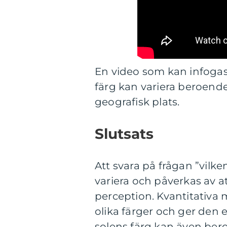
En video som kan infogas h
färg kan variera beroend
geografisk plats.
Slutsats
Att svara på frågan ”vilken
variera och påverkas av 
perception. Kvantitativa 
olika färger och ger den e
solens färg kan även bero