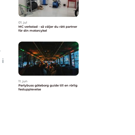
01. jul
MC verkstad - så väljer du rätt partner
för din motorcykel
å
r
 i
11. jun
Partybuss göteborg guide till en rörlig
festupplevelse