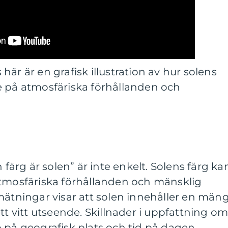
är är en grafisk illustration av hur solens
e på atmosfäriska förhållanden och
 färg är solen” är inte enkelt. Solens färg ka
atmosfäriska förhållanden och mänsklig
mätningar visar att solen innehåller en män
tt vitt utseende. Skillnader i uppfattning o
 på geografisk plats och tid på dagen.