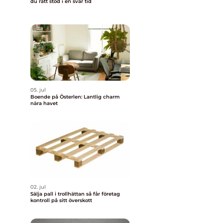
du rätt stöd i en svår tid
05. jul
Boende på Österlen: Lantlig charm
nära havet
02. jul
Sälja pall i trollhättan så får företag
kontroll på sitt överskott