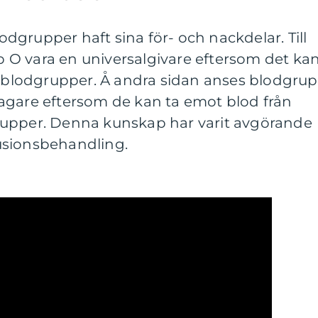
lodgrupper haft sina för- och nackdelar. Till
O vara en universalgivare eftersom det ka
la blodgrupper. Å andra sidan anses blodgru
agare eftersom de kan ta emot blod från
rupper. Denna kunskap har varit avgörande
usionsbehandling.