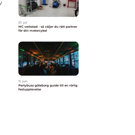
v
,
01. jul
MC verkstad - så väljer du rätt partner
för din motorcykel
11. jun
Partybuss göteborg guide till en rörlig
festupplevelse