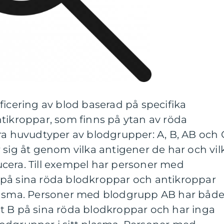
ficering av blod baserad på specifika
tikroppar, som finns på ytan av röda
ra huvudtyper av blodgrupper: A, B, AB och 
 sig åt genom vilka antigener de har och vil
cera. Till exempel har personer med
på sina röda blodkroppar och antikroppar
plasma. Personer med blodgrupp AB har båd
t B på sina röda blodkroppar och har inga