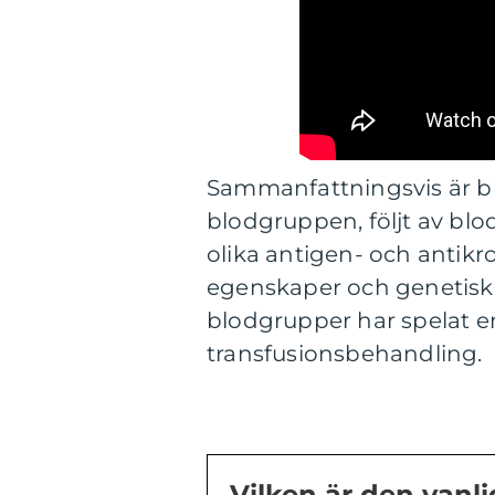
Sammanfattningsvis är b
blodgruppen, följt av bl
olika antigen- och antik
egenskaper och genetis
blodgrupper har spelat e
transfusionsbehandling.
Vilken är den vanl