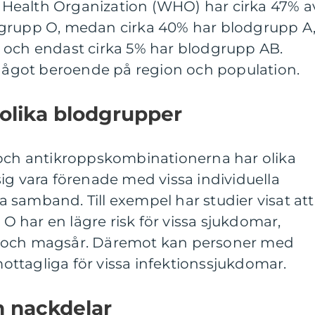
ld Health Organization (WHO) har cirka 47% a
dgrupp O, medan cirka 40% har blodgrupp A
 och endast cirka 5% har blodgrupp AB.
 något beroende på region och population.
 olika blodgrupper
 och antikroppskombinationerna har olika
ig vara förenade med vissa individuella
samband. Till exempel har studier visat att
 har en lägre risk för vissa sjukdomar,
 och magsår. Däremot kan personer med
ttagliga för vissa infektionssjukdomar.
h nackdelar