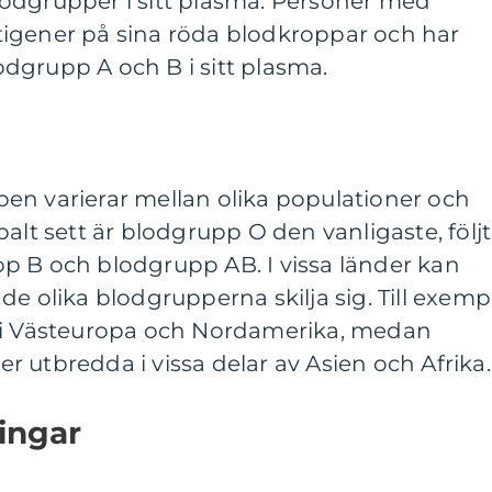
odgrupper i sitt plasma. Personer med
igener på sina röda blodkroppar och har
dgrupp A och B i sitt plasma.
en varierar mellan olika populationer och
alt sett är blodgrupp O den vanligaste, följt
p B och blodgrupp AB. I vissa länder kan
de olika blodgrupperna skilja sig. Till exemp
t i Västeuropa och Nordamerika, medan
 utbredda i vissa delar av Asien och Afrika.
ingar