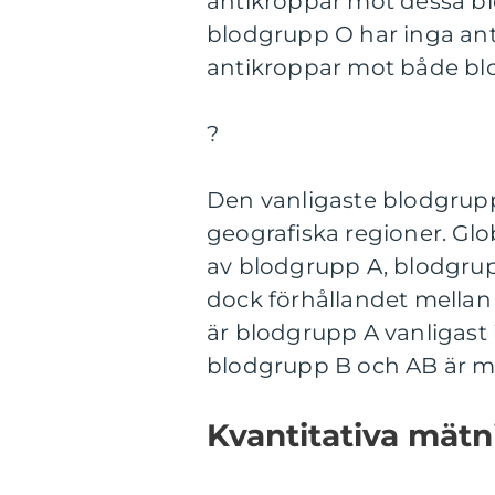
antikroppar mot dessa bl
blodgrupp O har inga ant
antikroppar mot både blo
?
Den vanligaste blodgrupp
geografiska regioner. Glob
av blodgrupp A, blodgrup
dock förhållandet mellan 
är blodgrupp A vanligas
blodgrupp B och AB är mer
Kvantitativa mätn