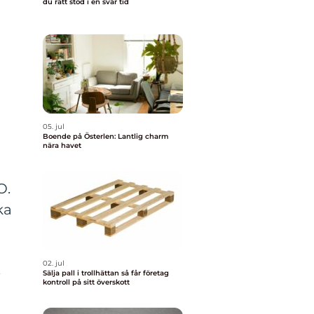
du rätt stöd i en svår tid
05. jul
Boende på Österlen: Lantlig charm
nära havet
O.
ka
02. jul
e
Sälja pall i trollhättan så får företag
kontroll på sitt överskott