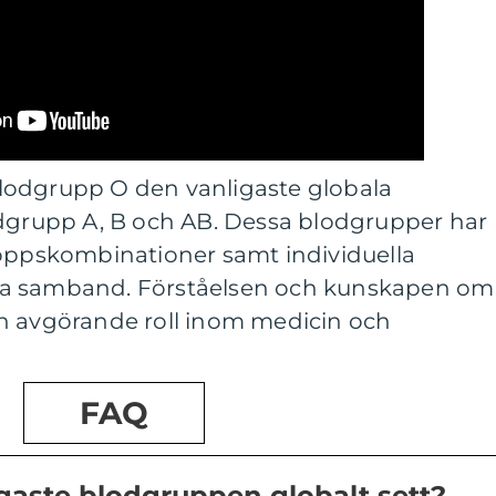
lodgrupp O den vanligaste globala
odgrupp A, B och AB. Dessa blodgrupper har
roppskombinationer samt individuella
ka samband. Förståelsen och kunskapen om
n avgörande roll inom medicin och
FAQ
igaste blodgruppen globalt sett?