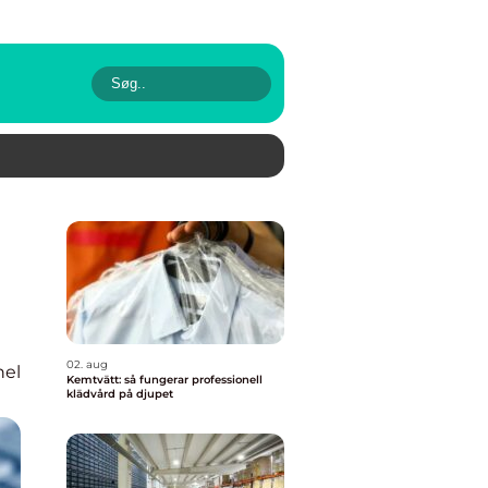
02. aug
nel
Kemtvätt: så fungerar professionell
klädvård på djupet