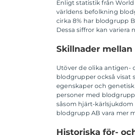
Enligt statistik från Wor
världens befolkning blo
cirka 8% har blodgrupp B
Dessa siffror kan variera
Skillnader mellan
Utöver de olika antigen-
blodgrupper också visat s
egenskaper och genetiska 
personer med blodgrupp O
såsom hjärt-kärlsjukdom
blodgrupp AB vara mer mo
Historiska för- oc