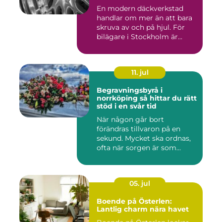
En modern däckverkstad
handlar om mer än att bara
skruva av och på hjul. För
bilägare i Stockholm är...
11. jul
Begravningsbyrå i
norrköping så hittar du rätt
stöd i en svår tid
När någon går bort
förändras tillvaron på en
sekund. Mycket ska ordnas,
ofta när sorgen är som
stark...
05. jul
Boende på Österlen:
Lantlig charm nära havet