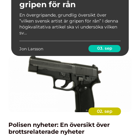
gripen för rån
En övergripande, grundlig översikt över
”vilken svensk artist är gripen för rån” I denna
högkvalitativa artikel ska vi undersöka vilken
sv...
03. sep
Jon Larsson
02. sep
Polisen nyheter: En översikt över
brottsrelaterade nyheter