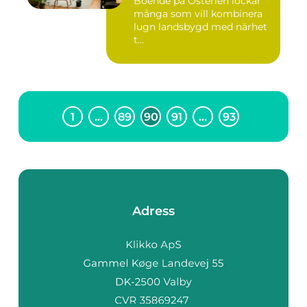
Boende på Österlen lockar
många som vill kombinera
lugn landsbygd med närhet
t...
1
…
89
90
91
…
93
Adress