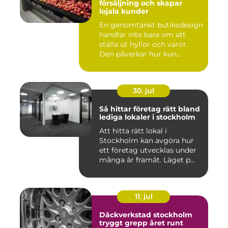
försäljning och skapar
lojala kunder
En genomtänkt butiksdesign
handlar inte bara om att
ställa ut hyllor och varor.
Den påverkar hur kun...
30. jul
Så hittar företag rätt bland
lediga lokaler i stockholm
Att hitta rätt lokal i
Stockholm kan avgöra hur
ett företag utvecklas under
många år framåt. Läget p...
11. jul
Däckverkstad stockholm
tryggt grepp året runt