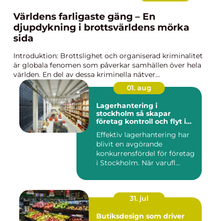
Världens farligaste gäng – En
djupdykning i brottsvärldens mörka
sida
Introduktion: Brottslighet och organiserad kriminalitet
är globala fenomen som påverkar samhällen över hela
världen. En del av dessa kriminella nätver...
01. aug
Lagerhantering i
stockholm så skapar
företag kontroll och flyt i
logistiken
Effektiv lagerhantering har
blivit en avgörande
konkurrensfördel för företag
i Stockholm. När varufl...
31. jul
Butiksdesign som driver