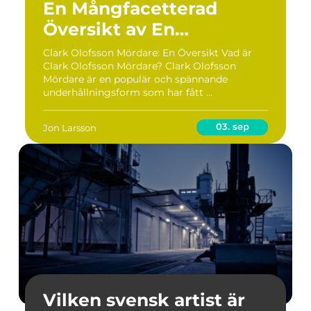
En Mångfacetterad
Översikt av En
Ouml;verraskande
Clark Olofsson Mördare: En Översikt Vad är
Clark Olofsson Mördare? Clark Olofsson
Underhållande Tendens
Mördare är en populär och spännande
underhållningsform som har fått ...
03. sep
Jon Larsson
Vilken svensk artist är