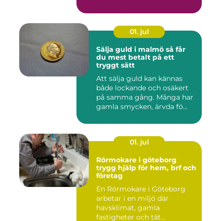
01. jul
Sälja guld i malmö så får
du mest betalt på ett
tryggt sätt
Att sälja guld kan kännas
både lockande och osäkert
på samma gång. Många har
gamla smycken, ärvda fö...
01. jul
Rörmokare i göteborg
trygg hjälp för hem, brf och
företag
En Rörmokare i Göteborg
arbetar i en miljö där
havsklimat, gamla
fastigheter och tät