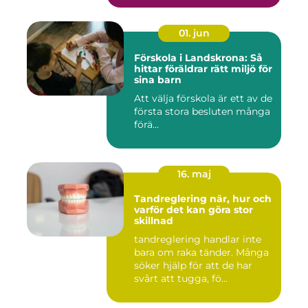
01. jun
Förskola i Landskrona: Så
hittar föräldrar rätt miljö för
sina barn
Att välja förskola är ett av de
första stora besluten många
förä...
16. maj
Tandreglering när, hur och
varför det kan göra stor
skillnad
tandreglering handlar inte
bara om raka tänder. Många
söker hjälp för att de har
svårt att tugga, fö...