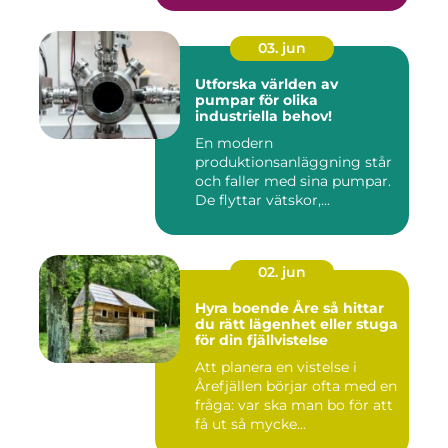
03. jun
Utforska världen av
pumpar för olika
industriella behov!
En modern
produktionsanläggning står
och faller med sina pumpar.
De flyttar vätskor,...
02. jun
Hyra boende Åre så hittar
du rätt lägenhet eller stuga
för din fjällvistelse
Att planera en vistelse i
Årefjällen börjar ofta med en
fråga: var ska man bo för att
få ut så mycke...