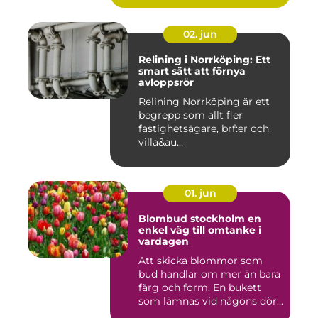
02. jun
Relining i Norrköping: Ett
smart sätt att förnya
avloppsrör
Relining Norrköping är ett
begrepp som allt fler
fastighetsägare, brf:er och
villa&au...
01. jun
Blombud stockholm en
enkel väg till omtanke i
vardagen
Att skicka blommor som
bud handlar om mer än bara
färg och form. En bukett
som lämnas vid någons dör...