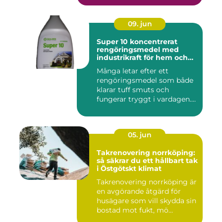
09. jun
Super 10 koncentrerat
rengöringsmedel med
industrikraft för hem och
företag
Många letar efter ett
rengöringsmedel som både
klarar tuff smuts och
fungerar tryggt i vardagen.
Sup...
05. jun
Takrenovering norrköping:
så säkrar du ett hållbart tak
i Östgötskt klimat
Takrenovering norrköping är
en avgörande åtgärd för
husägare som vill skydda sin
bostad mot fukt, mö...