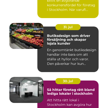
blivit en avgörande
konkurrensfördel för företag
i Stockholm. När varufl...
31. jul
Butiksdesign som driver
försäljning och skapar
lojala kunder
En genomtänkt butiksdesign
handlar inte bara om att
ställa ut hyllor och varor.
Den påverkar hur kun...
30. jul
Så hittar företag rätt bland
lediga lokaler i stockholm
Att hitta rätt lokal i
Stockholm kan avgöra hur