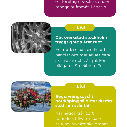
ett företag utvecklas under
många år framåt. Läget p...
11. jul
Däckverkstad stockholm
tryggt grepp året runt
En modern däckverkstad
handlar om mer än att bara
skruva av och på hjul. För
bilägare i Stockholm är...
11. jul
Begravningsbyrå i
norrköping så hittar du rätt
stöd i en svår tid
När någon går bort
förändras tillvaron på en
sekund. Mycket ska ordnas,