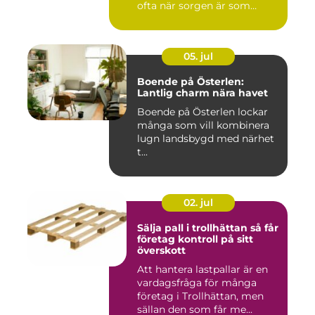
ofta när sorgen är som
stark...
05. jul
Boende på Österlen:
Lantlig charm nära havet
Boende på Österlen lockar
många som vill kombinera
lugn landsbygd med närhet
t...
02. jul
Sälja pall i trollhättan så får
företag kontroll på sitt
överskott
Att hantera lastpallar är en
vardagsfråga för många
företag i Trollhättan, men
sällan den som får me...