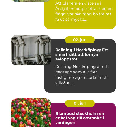
Att planera en vistelse i
Årefjällen börjar ofta med en
fråga: var ska man bo för att
få ut så mycke...
02. jun
Relining i Norrköping: Ett
smart sätt att förnya
avloppsrör
Relining Norrköping är ett
begrepp som allt fler
fastighetsägare, brf:er och
villa&au...
01. jun
Blombud stockholm en
enkel väg till omtanke i
vardagen