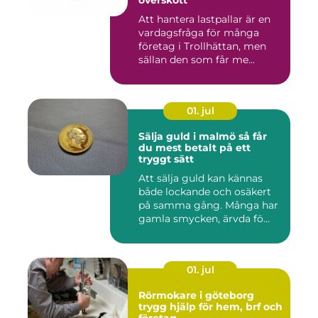
Att hantera lastpallar är en
vardagsfråga för många
företag i Trollhättan, men
sällan den som får me...
01. jul
Sälja guld i malmö så får
du mest betalt på ett
tryggt sätt
Att sälja guld kan kännas
både lockande och osäkert
på samma gång. Många har
gamla smycken, ärvda fö...
01. jul
Rörmokare i göteborg
trygg hjälp för hem, brf och
företag