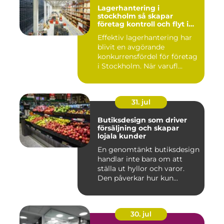
Lagerhantering i
stockholm så skapar
företag kontroll och flyt i
logistiken
Effektiv lagerhantering har
blivit en avgörande
konkurrensfördel för företag
i Stockholm. När varufl...
31. jul
Butiksdesign som driver
försäljning och skapar
lojala kunder
En genomtänkt butiksdesign
handlar inte bara om att
ställa ut hyllor och varor.
Den påverkar hur kun...
30. jul