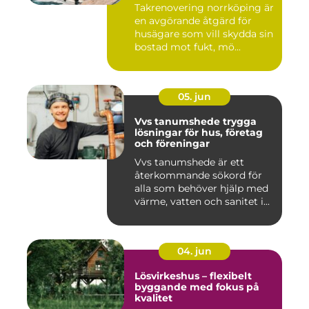
Takrenovering norrköping är
en avgörande åtgärd för
husägare som vill skydda sin
bostad mot fukt, mö...
05. jun
Vvs tanumshede trygga
lösningar för hus, företag
och föreningar
Vvs tanumshede är ett
återkommande sökord för
alla som behöver hjälp med
värme, vatten och sanitet i...
04. jun
Lösvirkeshus – flexibelt
byggande med fokus på
kvalitet