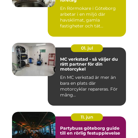
En Rörmokare i Göteborg
arbetar i en miljö där
havsklimat, gamla
fastigheter och tät
stadsmiljö stäl...
01. jul
MC verkstad - så väljer du
rätt partner för din
motorcykel
En MC verkstad är mer än
bara en plats där
motorcyklar repareras. För
mång...
11. jun
Partybuss göteborg guide
till en rörlig festupplevelse