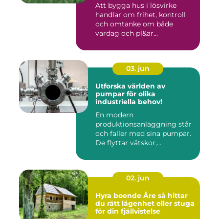
Att bygga hus i lösvirke
handlar om frihet, kontroll
och omtanke om både
vardag och pl&ar...
03. jun
Utforska världen av
pumpar för olika
industriella behov!
En modern
produktionsanläggning står
och faller med sina pumpar.
De flyttar vätskor,...
02. jun
Hyra boende Åre så hittar
du rätt lägenhet eller stuga
för din fjällvistelse