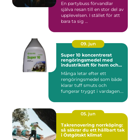
En partybuss förvandlar
själva resan till en stor del av
upplevelsen. I stället för att
bara ta sig ...
09. jun
Super 10 koncentrerat
rengöringsmedel med
industrikraft för hem och
företag
Många letar efter ett
rengöringsmedel som både
klarar tuff smuts och
fungerar tryggt i vardagen.
Sup...
05. jun
Takrenovering norrköping:
så säkrar du ett hållbart tak
i Östgötskt klimat