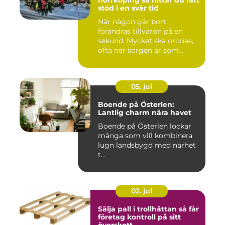
stöd i en svår tid
När någon går bort
förändras tillvaron på en
sekund. Mycket ska ordnas,
ofta när sorgen är som
stark...
05. jul
Boende på Österlen:
Lantlig charm nära havet
Boende på Österlen lockar
många som vill kombinera
lugn landsbygd med närhet
t...
02. jul
Sälja pall i trollhättan så får
företag kontroll på sitt
överskott