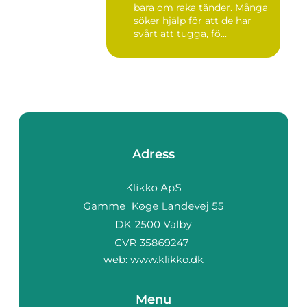
bara om raka tänder. Många
söker hjälp för att de har
svårt att tugga, fö...
Adress
web:
www.klikko.dk
Menu