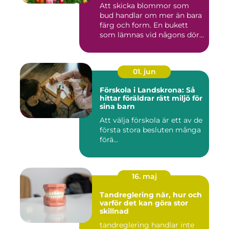
Att skicka blommor som
bud handlar om mer än bara
färg och form. En bukett
som lämnas vid någons dör...
01. jun
Förskola i Landskrona: Så
hittar föräldrar rätt miljö för
sina barn
Att välja förskola är ett av de
första stora besluten många
förä...
16. maj
Tandreglering när, hur och
varför det kan göra stor
skillnad
tandreglering handlar inte