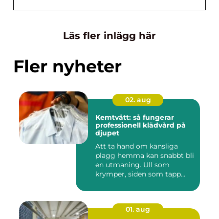
Läs fler inlägg här
Fler nyheter
02. aug
Kemtvätt: så fungerar
professionell klädvård på
djupet
Att ta hand om känsliga
plagg hemma kan snabbt bli
en utmaning. Ull som
krymper, siden som tapp...
01. aug