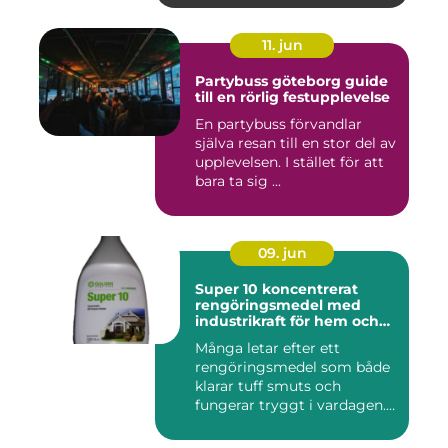
11. jun
Partybuss göteborg guide
till en rörlig festupplevelse
En partybuss förvandlar
själva resan till en stor del av
upplevelsen. I stället för att
bara ta sig ...
09. jun
Super 10 koncentrerat
rengöringsmedel med
industrikraft för hem och
företag
Många letar efter ett
rengöringsmedel som både
klarar tuff smuts och
fungerar tryggt i vardagen.
Sup...