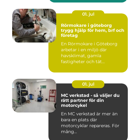
01. jul
Rörmokare i göteborg
trygg hjälp för hem, brf och
företag
En Rörmokare i Göteborg
arbetar i en miljö där
havsklimat, gamla
fastigheter och tät
stadsmiljö stäl...
01. jul
MC verkstad - så väljer du
rätt partner för din
motorcykel
En MC verkstad är mer än
bara en plats där
motorcyklar repareras. För
mång...