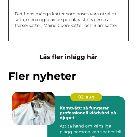
Det finns många katter som anses vara otroligt
söta, men några av de populäraste typerna är
Perserkatter, Maine Coon-katter och Siamkatter.
Läs fler inlägg här
Fler nyheter
02. aug
Kemtvätt: så fungerar
professionell klädvård på
djupet
Att ta hand om känsliga
plagg hemma kan snabbt bli