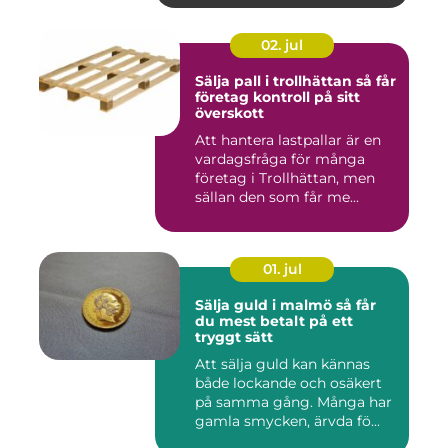
02. jul
Sälja pall i trollhättan så får
företag kontroll på sitt
överskott
Att hantera lastpallar är en
vardagsfråga för många
företag i Trollhättan, men
sällan den som får me...
01. jul
Sälja guld i malmö så får
du mest betalt på ett
tryggt sätt
Att sälja guld kan kännas
både lockande och osäkert
på samma gång. Många har
gamla smycken, ärvda fö...