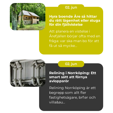
02. jun
Hyra boende Åre så hittar
du rätt lägenhet eller stuga
för din fjällvistelse
Att planera en vistelse i
Årefjällen börjar ofta med en
fråga: var ska man bo för att
få ut så mycke...
02. jun
Relining i Norrköping: Ett
smart sätt att förnya
avloppsrör
Relining Norrköping är ett
begrepp som allt fler
fastighetsägare, brf:er och
villa&au...