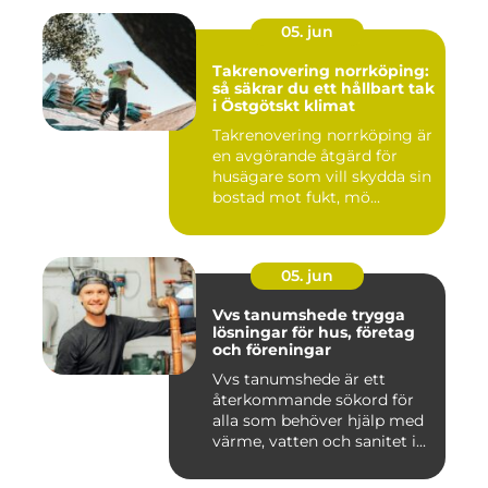
05. jun
Takrenovering norrköping:
så säkrar du ett hållbart tak
i Östgötskt klimat
Takrenovering norrköping är
en avgörande åtgärd för
husägare som vill skydda sin
bostad mot fukt, mö...
05. jun
Vvs tanumshede trygga
lösningar för hus, företag
och föreningar
Vvs tanumshede är ett
återkommande sökord för
alla som behöver hjälp med
värme, vatten och sanitet i...