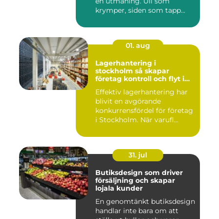
en utmaning. Ull som
krymper, siden som tapp...
01. aug
Lagerhantering i
stockholm så skapar
företag kontroll och flyt i
logistiken
Effektiv lagerhantering har
blivit en avgörande
konkurrensfördel för företag
i Stockholm. När varufl...
31. jul
Butiksdesign som driver
försäljning och skapar
lojala kunder
En genomtänkt butiksdesign
handlar inte bara om att