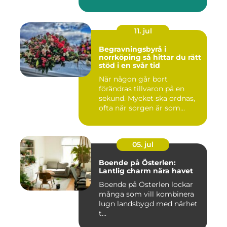
11. jul
Begravningsbyrå i
norrköping så hittar du rätt
stöd i en svår tid
När någon går bort
förändras tillvaron på en
sekund. Mycket ska ordnas,
ofta när sorgen är som
stark...
05. jul
Boende på Österlen:
Lantlig charm nära havet
Boende på Österlen lockar
många som vill kombinera
lugn landsbygd med närhet
t...