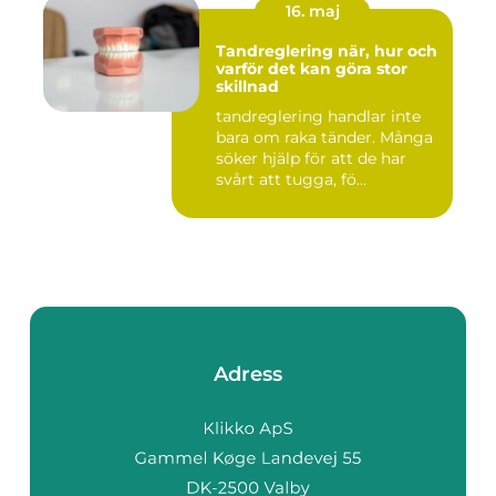
16. maj
Tandreglering när, hur och
varför det kan göra stor
skillnad
tandreglering handlar inte
bara om raka tänder. Många
söker hjälp för att de har
svårt att tugga, fö...
Adress