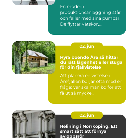
En modern
produktionsanläggning står
och faller med sina pumpar.
De flyttar vätskor,...
02. jun
Hyra boende Åre så hittar
du rätt lägenhet eller stuga
för din fjällvistelse
Att planera en vistelse i
Årefjällen börjar ofta med en
fråga: var ska man bo för att
få ut så mycke...
02. jun
Relining i Norrköping: Ett
smart sätt att förnya
avloppsrör