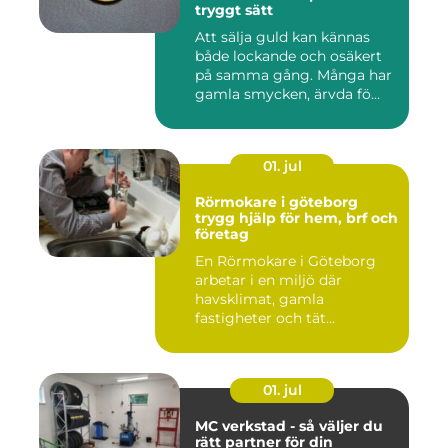
tryggt sätt
Att sälja guld kan kännas
både lockande och osäkert
på samma gång. Många har
gamla smycken, ärvda fö...
01. jul
Rörmokare i göteborg
trygg hjälp för hem, brf och
företag
En Rörmokare i Göteborg
arbetar i en miljö där
havsklimat, gamla
fastigheter och tät
stadsmiljö stäl...
01. jul
MC verkstad - så väljer du
rätt partner för din