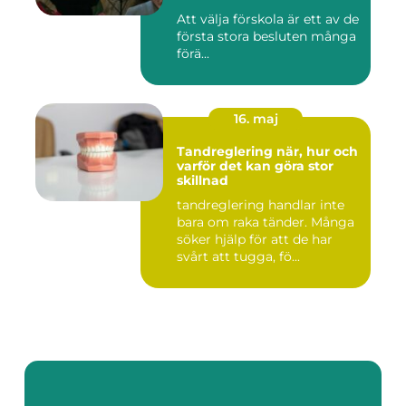
Att välja förskola är ett av de
första stora besluten många
förä...
16. maj
Tandreglering när, hur och
varför det kan göra stor
skillnad
tandreglering handlar inte
bara om raka tänder. Många
söker hjälp för att de har
svårt att tugga, fö...