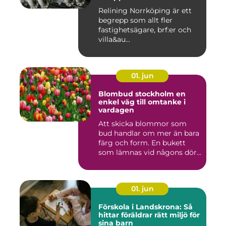
Relining Norrköping är ett
begrepp som allt fler
fastighetsägare, brf:er och
villa&au...
01. jun
Blombud stockholm en
enkel väg till omtanke i
vardagen
Att skicka blommor som
bud handlar om mer än bara
färg och form. En bukett
som lämnas vid någons dör...
01. jun
Förskola i Landskrona: Så
hittar föräldrar rätt miljö för
sina barn