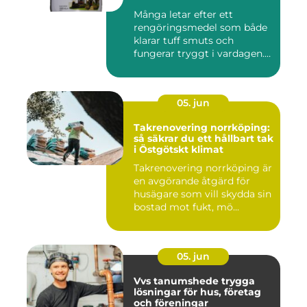
företag
Många letar efter ett
rengöringsmedel som både
klarar tuff smuts och
fungerar tryggt i vardagen.
Sup...
05. jun
Takrenovering norrköping:
så säkrar du ett hållbart tak
i Östgötskt klimat
Takrenovering norrköping är
en avgörande åtgärd för
husägare som vill skydda sin
bostad mot fukt, mö...
05. jun
Vvs tanumshede trygga
lösningar för hus, företag
och föreningar