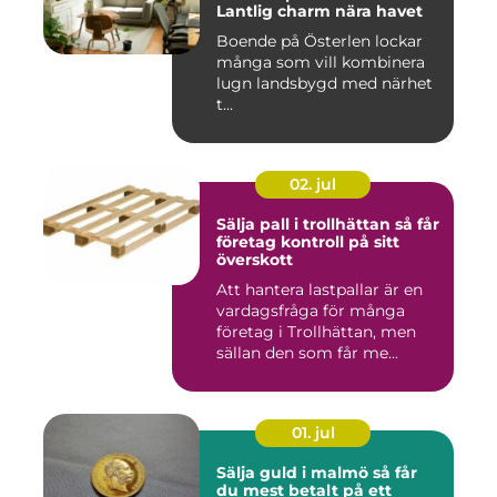
Lantlig charm nära havet
Boende på Österlen lockar
många som vill kombinera
lugn landsbygd med närhet
t...
02. jul
Sälja pall i trollhättan så får
företag kontroll på sitt
överskott
Att hantera lastpallar är en
vardagsfråga för många
företag i Trollhättan, men
sällan den som får me...
01. jul
Sälja guld i malmö så får
du mest betalt på ett