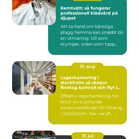
Kemtvätt: så fungerar
professionell klädvård på
djupet
Att ta hand om känsliga
plagg hemma kan snabbt bli
en utmaning. Ull som
krymper, siden som tapp...
01. aug
Lagerhantering i
stockholm så skapar
företag kontroll och flyt i
logistiken
Effektiv lagerhantering har
blivit en avgörande
konkurrensfördel för företag
i Stockholm. När varufl...
31. jul