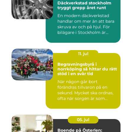
Däckverkstad stockholm
tryggt grepp året runt
En modern däckverkstad
handlar om mer än att bara
skruva av och på hjul. För
bilägare i Stockholm är...
11. jul
Begravningsbyrå i
norrköping så hittar du rätt
stöd i en svår tid
När någon går bort
förändras tillvaron på en
sekund. Mycket ska ordnas,
ofta när sorgen är som
stark...
05. jul
Boende på Österlen: