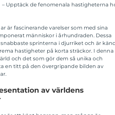
 – Upptäck de fenomenala hastigheterna h
r är fascinerande varelser som med sina
 imponerat människor i århundraden. Dessa
e snabbaste sprinterna i djurriket och är kän
trema hastigheter på korta sträckor. I denna
s värld och det som gör dem så unika och
a en titt på den övergripande bilden av
ar.
esentation av världens
r