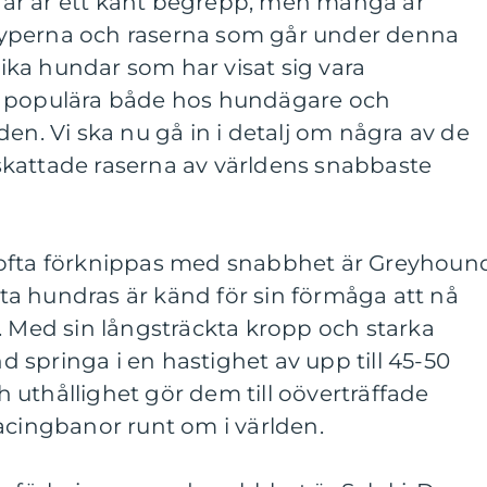
ar är ett känt begrepp, men många är
yperna och raserna som går under denna
olika hundar som har visat sig vara
h populära både hos hundägare och
den. Vi ska nu gå in i detalj om några av de
kattade raserna av världens snabbaste
 ofta förknippas med snabbhet är Greyhoun
a hundras är känd för sin förmåga att nå
. Med sin långsträckta kropp och starka
springa i en hastighet av upp till 45-50
uthållighet gör dem till oöverträffade
acingbanor runt om i världen.