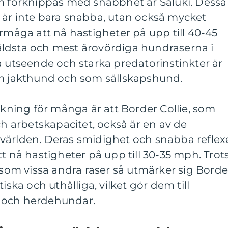
om förknippas med snabbhet är Saluki. Dessa
 är inte bara snabba, utan också mycket
örmåga att nå hastigheter på upp till 40-45
ldsta och mest ärovördiga hundraserna i
a utseende och starka predatorinstinkter är
om jakthund och som sällskapshund.
askning för många är att Border Collie, som
ch arbetskapacitet, också är en av de
världen. Deras smidighet och snabba reflex
t nå hastigheter på upp till 30-35 mph. Trot
a som vissa andra raser så utmärker sig Borde
iska och uthålliga, vilket gör dem till
 och herdehundar.