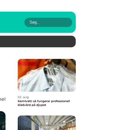
02. aug
nel
Kemtvätt: så fungerar professionell
klädvård på djupet