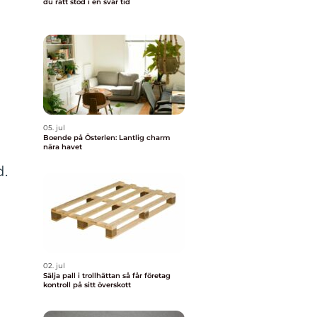
du rätt stöd i en svår tid
05. jul
Boende på Österlen: Lantlig charm
nära havet
d.
02. jul
Sälja pall i trollhättan så får företag
kontroll på sitt överskott