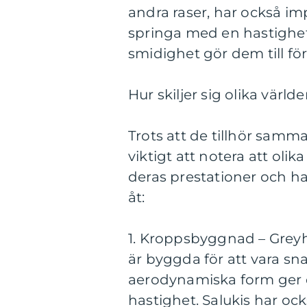
andra raser, har också 
springa med en hastighet
smidighet gör dem till för
Hur skiljer sig olika vär
Trots att de tillhör samm
viktigt att notera att ol
deras prestationer och has
åt:
1. Kroppsbyggnad – Grey
är byggda för att vara sn
aerodynamiska form ger d
hastighet. Salukis har o