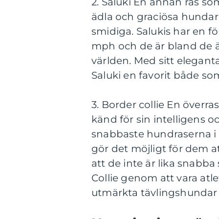
2. Saluki En annan ras s
ädla och graciösa hundar
smidiga. Salukis har en f
mph och de är bland de ä
världen. Med sitt elegant
Saluki en favorit både s
3. Border collie En överr
känd för sin intelligens o
snabbaste hundraserna i 
gör det möjligt för dem at
att de inte är lika snabb
Collie genom att vara atlet
utmärkta tävlingshundar