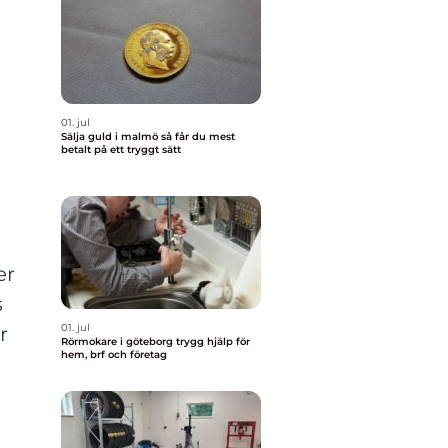
01. jul
Sälja guld i malmö så får du mest
betalt på ett tryggt sätt
er
s
01. jul
r
Rörmokare i göteborg trygg hjälp för
hem, brf och företag