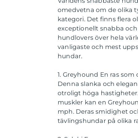
Världens snabbaste hund
omedvetna om de olika t
kategori. Det finns flera 
exceptionellt snabba oc
hundlovers över hela värl
vanligaste och mest upps
hundar.
1. Greyhound En ras som
Denna slanka och elegant
otroligt höga hastigheter
muskler kan en Greyhound 
mph. Deras smidighet och 
tävlingshundar på olika r