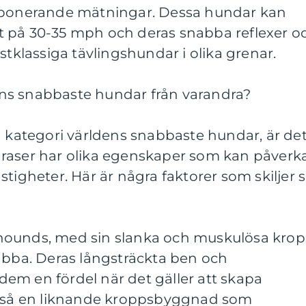
imponerande mätningar. Dessa hundar kan
 på 30-35 mph och deras snabba reflexer o
stklassiga tävlingshundar i olika grenar.
ldens snabbaste hundar från varandra?
a kategori världens snabbaste hundar, är de
ika raser har olika egenskaper som kan påverk
tigheter. Här är några faktorer som skiljer s
hounds, med sin slanka och muskulösa krop
abba. Deras långsträckta ben och
em en fördel när det gäller att skapa
ckså en liknande kroppsbyggnad som