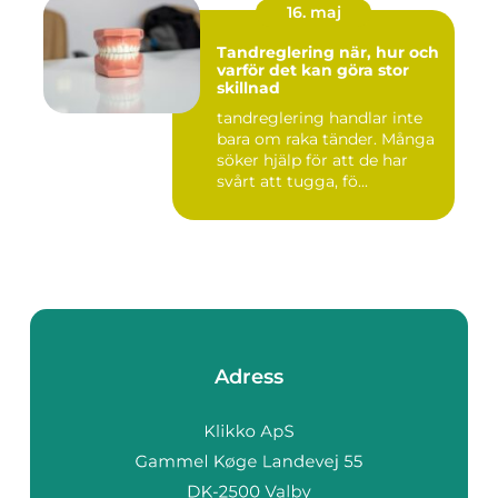
16. maj
Tandreglering när, hur och
varför det kan göra stor
skillnad
tandreglering handlar inte
bara om raka tänder. Många
söker hjälp för att de har
svårt att tugga, fö...
Adress