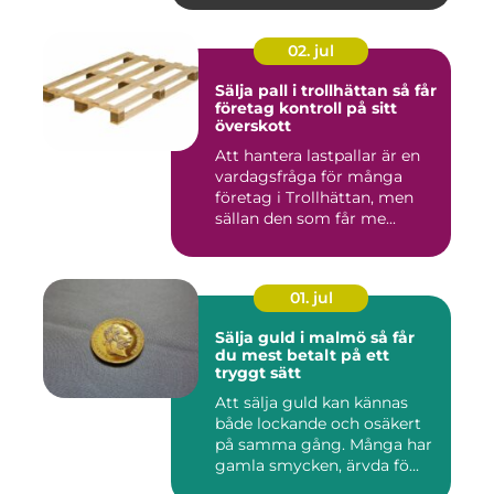
02. jul
Sälja pall i trollhättan så får
företag kontroll på sitt
överskott
Att hantera lastpallar är en
vardagsfråga för många
företag i Trollhättan, men
sällan den som får me...
01. jul
Sälja guld i malmö så får
du mest betalt på ett
tryggt sätt
Att sälja guld kan kännas
både lockande och osäkert
på samma gång. Många har
gamla smycken, ärvda fö...