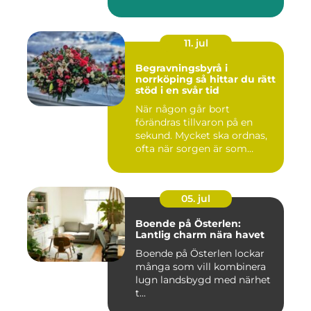
11. jul
Begravningsbyrå i
norrköping så hittar du rätt
stöd i en svår tid
När någon går bort
förändras tillvaron på en
sekund. Mycket ska ordnas,
ofta när sorgen är som
stark...
05. jul
Boende på Österlen:
Lantlig charm nära havet
Boende på Österlen lockar
många som vill kombinera
lugn landsbygd med närhet
t...