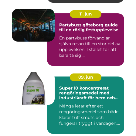
11. jun
Partybuss göteborg guide
till en rörlig festupplevelse
En partybuss förvandlar
själva resan till en stor del av
upplevelsen. I stället för att
bara ta sig ...
09. jun
Super 10 koncentrerat
rengöringsmedel med
industrikraft för hem och
företag
Många letar efter ett
rengöringsmedel som både
klarar tuff smuts och
fungerar tryggt i vardagen.
Sup...