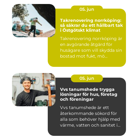
05. jun
Takrenovering norrköping:
så säkrar du ett hållbart tak
i Östgötskt klimat
Takrenovering norrköping är
en avgörande åtgärd för
husägare som vill skydda sin
bostad mot fukt, mö...
05. jun
Vvs tanumshede trygga
lösningar för hus, företag
och föreningar
Vvs tanumshede är ett
återkommande sökord för
alla som behöver hjälp med
värme, vatten och sanitet i...