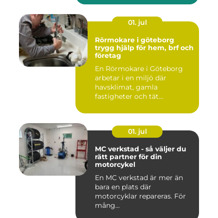
01. jul
Rörmokare i göteborg
trygg hjälp för hem, brf och
företag
En Rörmokare i Göteborg
arbetar i en miljö där
havsklimat, gamla
fastigheter och tät
stadsmiljö stäl...
01. jul
MC verkstad - så väljer du
rätt partner för din
motorcykel
En MC verkstad är mer än
bara en plats där
motorcyklar repareras. För
mång...