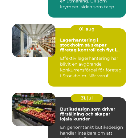
en utmaning. Ull som
krymper, siden som tapp...
01. aug
Lagerhantering i
stockholm så skapar
företag kontroll och flyt i
logistiken
Effektiv lagerhantering har
blivit en avgörande
konkurrensfördel för företag
i Stockholm. När varufl...
31. jul
Butiksdesign som driver
försäljning och skapar
lojala kunder
En genomtänkt butiksdesign
handlar inte bara om att