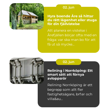
02. jun
Hyra boende Åre så hittar
du rätt lägenhet eller stuga
för din fjällvistelse
Att planera en vistelse i
Årefjällen börjar ofta med en
fråga: var ska man bo för att
få ut så mycke...
02. jun
Relining i Norrköping: Ett
smart sätt att förnya
avloppsrör
Relining Norrköping är ett
begrepp som allt fler
fastighetsägare, brf:er och
villa&au...