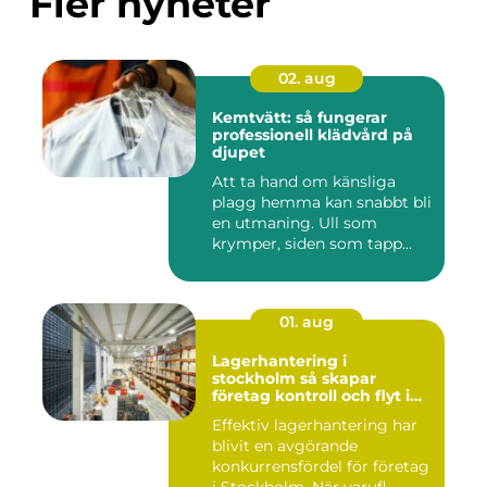
Fler nyheter
02. aug
Kemtvätt: så fungerar
professionell klädvård på
djupet
Att ta hand om känsliga
plagg hemma kan snabbt bli
en utmaning. Ull som
krymper, siden som tapp...
01. aug
Lagerhantering i
stockholm så skapar
företag kontroll och flyt i
logistiken
Effektiv lagerhantering har
blivit en avgörande
konkurrensfördel för företag
i Stockholm. När varufl...