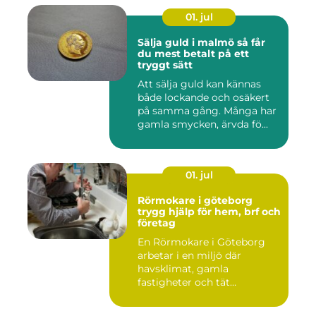
01. jul
Sälja guld i malmö så får
du mest betalt på ett
tryggt sätt
Att sälja guld kan kännas
både lockande och osäkert
på samma gång. Många har
gamla smycken, ärvda fö...
01. jul
Rörmokare i göteborg
trygg hjälp för hem, brf och
företag
En Rörmokare i Göteborg
arbetar i en miljö där
havsklimat, gamla
fastigheter och tät
stadsmiljö stäl...