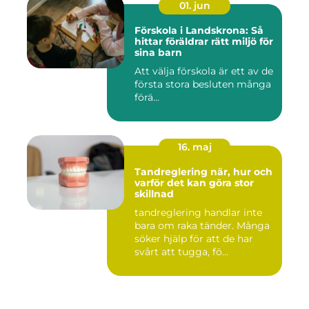
01. jun
Förskola i Landskrona: Så
hittar föräldrar rätt miljö för
sina barn
Att välja förskola är ett av de
första stora besluten många
förä...
16. maj
Tandreglering när, hur och
varför det kan göra stor
skillnad
tandreglering handlar inte
bara om raka tänder. Många
söker hjälp för att de har
svårt att tugga, fö...