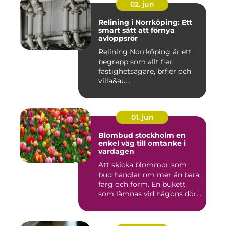
02. jun
Relining i Norrköping: Ett
smart sätt att förnya
avloppsrör
Relining Norrköping är ett
begrepp som allt fler
fastighetsägare, brf:er och
villa&au...
01. jun
Blombud stockholm en
enkel väg till omtanke i
vardagen
Att skicka blommor som
bud handlar om mer än bara
färg och form. En bukett
som lämnas vid någons dör...