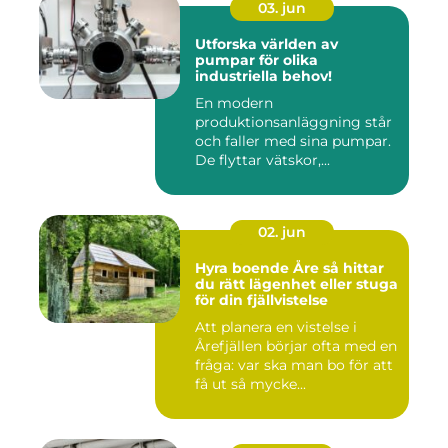
03. jun
Utforska världen av
pumpar för olika
industriella behov!
En modern
produktionsanläggning står
och faller med sina pumpar.
De flyttar vätskor,...
02. jun
Hyra boende Åre så hittar
du rätt lägenhet eller stuga
för din fjällvistelse
Att planera en vistelse i
Årefjällen börjar ofta med en
fråga: var ska man bo för att
få ut så mycke...