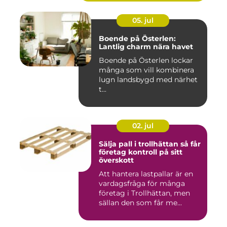
05. jul
Boende på Österlen:
Lantlig charm nära havet
Boende på Österlen lockar
många som vill kombinera
lugn landsbygd med närhet
t...
02. jul
Sälja pall i trollhättan så får
företag kontroll på sitt
överskott
Att hantera lastpallar är en
vardagsfråga för många
företag i Trollhättan, men
sällan den som får me...