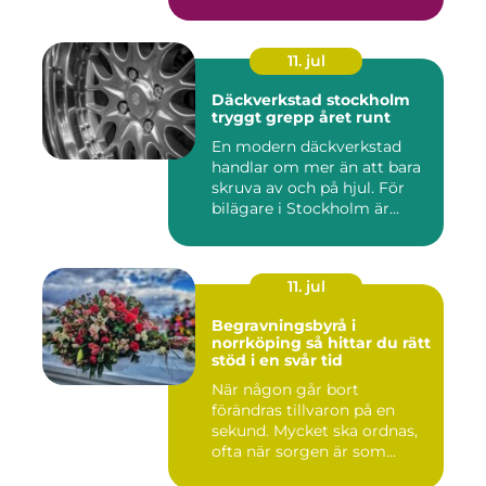
11. jul
Däckverkstad stockholm
tryggt grepp året runt
En modern däckverkstad
handlar om mer än att bara
skruva av och på hjul. För
bilägare i Stockholm är...
11. jul
Begravningsbyrå i
norrköping så hittar du rätt
stöd i en svår tid
När någon går bort
förändras tillvaron på en
sekund. Mycket ska ordnas,
ofta när sorgen är som
stark...