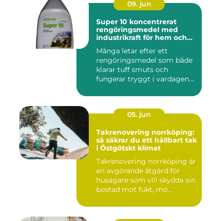
09. jun
Super 10 koncentrerat
rengöringsmedel med
industrikraft för hem och
företag
Många letar efter ett
rengöringsmedel som både
klarar tuff smuts och
fungerar tryggt i vardagen.
Sup...
05. jun
Takrenovering norrköping:
så säkrar du ett hållbart tak
i Östgötskt klimat
Takrenovering norrköping är
en avgörande åtgärd för
husägare som vill skydda sin
bostad mot fukt, mö...