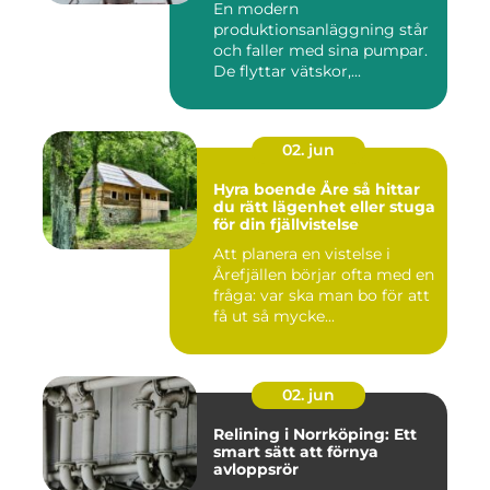
En modern
produktionsanläggning står
och faller med sina pumpar.
De flyttar vätskor,...
02. jun
Hyra boende Åre så hittar
du rätt lägenhet eller stuga
för din fjällvistelse
Att planera en vistelse i
Årefjällen börjar ofta med en
fråga: var ska man bo för att
få ut så mycke...
02. jun
Relining i Norrköping: Ett
smart sätt att förnya
avloppsrör