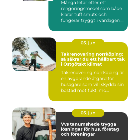
Många letar efter ett
rengöringsmedel som både
klarar tuff smuts och
fungerar tryggt i vardagen.
Sup...
05. jun
Takrenovering norrköping:
så säkrar du ett hållbart tak
i Östgötskt klimat
Takrenovering norrköping är
en avgörande åtgärd för
husägare som vill skydda sin
bostad mot fukt, mö...
05. jun
Vvs tanumshede trygga
lösningar för hus, företag
och föreningar