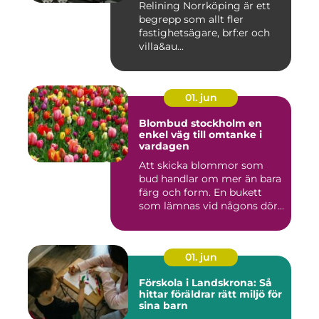
Relining Norrköping är ett
begrepp som allt fler
fastighetsägare, brf:er och
villa&au...
01. jun
Blombud stockholm en
enkel väg till omtanke i
vardagen
Att skicka blommor som
bud handlar om mer än bara
färg och form. En bukett
som lämnas vid någons dör...
01. jun
Förskola i Landskrona: Så
hittar föräldrar rätt miljö för
sina barn