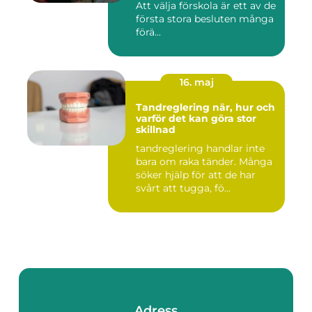
Att välja förskola är ett av de
första stora besluten många
förä...
16. maj
Tandreglering när, hur och
varför det kan göra stor
skillnad
tandreglering handlar inte
bara om raka tänder. Många
söker hjälp för att de har
svårt att tugga, fö...
Adress