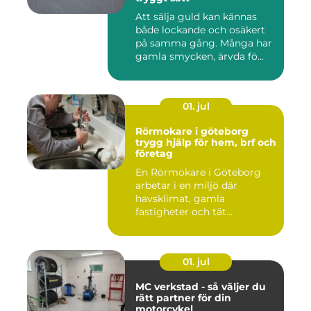
Att sälja guld kan kännas
både lockande och osäkert
på samma gång. Många har
gamla smycken, ärvda fö...
01. jul
Rörmokare i göteborg
trygg hjälp för hem, brf och
företag
En Rörmokare i Göteborg
arbetar i en miljö där
havsklimat, gamla
fastigheter och tät
stadsmiljö stäl...
01. jul
MC verkstad - så väljer du
rätt partner för din
motorcykel