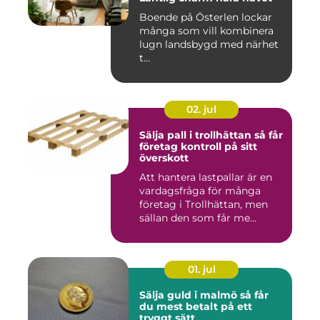
Boende på Österlen lockar
många som vill kombinera
lugn landsbygd med närhet
t...
02. jul
Sälja pall i trollhättan så får
företag kontroll på sitt
överskott
Att hantera lastpallar är en
vardagsfråga för många
företag i Trollhättan, men
sällan den som får me...
01. jul
Sälja guld i malmö så får
du mest betalt på ett
tryggt sätt