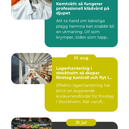
Kemtvätt: så fungerar
professionell klädvård på
djupet
Att ta hand om känsliga
plagg hemma kan snabbt bli
en utmaning. Ull som
krymper, siden som tapp...
01. aug
Lagerhantering i
stockholm så skapar
företag kontroll och flyt i
logistiken
Effektiv lagerhantering har
blivit en avgörande
konkurrensfördel för företag
i Stockholm. När varufl...
31. jul