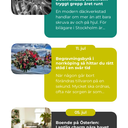
tryggt grepp året runt
En modern däckverkstad
handlar om mer än att bara
skruva av och på hjul. För
bilägare i Stockholm är...
11. jul
Begravningsbyrå i
norrköping så hittar du rätt
stöd i en svår tid
När någon går bort
förändras tillvaron på en
sekund. Mycket ska ordnas,
ofta när sorgen är som
stark...
05. jul
Boende på Österlen:
Lantlig charm nära havet