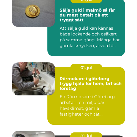
Sälja guld i malmö så får
du mest betalt på ett
tryggt sätt
Att sälja guld kan kännas
både lockande och osäkert
på samma gång. Många har
gamla smycken, ärvda fö...
01. jul
Rörmokare i göteborg
trygg hjälp för hem, brf och
företag
En Rörmokare i Göteborg
arbetar i en miljö där
havsklimat, gamla
fastigheter och tät
stadsmiljö stäl...
01. jul