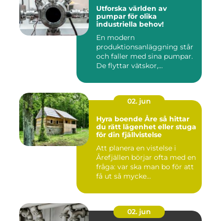
Utforska världen av
pumpar för olika
industriella behov!
En modern
produktionsanläggning står
och faller med sina pumpar.
De flyttar vätskor,...
02. jun
Hyra boende Åre så hittar
du rätt lägenhet eller stuga
för din fjällvistelse
Att planera en vistelse i
Årefjällen börjar ofta med en
fråga: var ska man bo för att
få ut så mycke...
02. jun