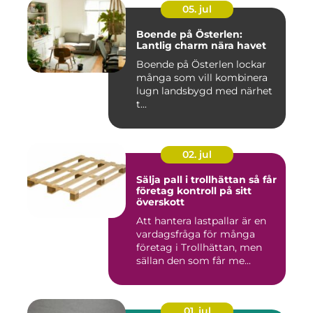
05. jul
Boende på Österlen:
Lantlig charm nära havet
Boende på Österlen lockar
många som vill kombinera
lugn landsbygd med närhet
t...
02. jul
Sälja pall i trollhättan så får
företag kontroll på sitt
överskott
Att hantera lastpallar är en
vardagsfråga för många
företag i Trollhättan, men
sällan den som får me...
01. jul