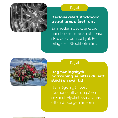
11. jul
Däckverkstad stockholm
tryggt grepp året runt
En modern däckverkstad
handlar om mer än att bara
skruva av och på hjul. För
bilägare i Stockholm är...
11. jul
Begravningsbyrå i
norrköping så hittar du rätt
stöd i en svår tid
När någon går bort
förändras tillvaron på en
sekund. Mycket ska ordnas,
ofta när sorgen är som
stark...