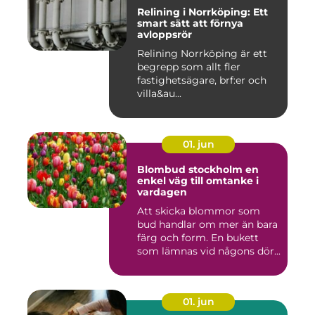
Relining i Norrköping: Ett
smart sätt att förnya
avloppsrör
Relining Norrköping är ett
begrepp som allt fler
fastighetsägare, brf:er och
villa&au...
01. jun
Blombud stockholm en
enkel väg till omtanke i
vardagen
Att skicka blommor som
bud handlar om mer än bara
färg och form. En bukett
som lämnas vid någons dör...
01. jun