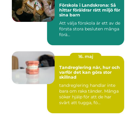
Förskola i Landskrona: Så
hittar föräldrar rätt miljö för
sina barn
Att välja förskola är ett av de
första stora besluten många
förä...
16. maj
Tandreglering när, hur och
varför det kan göra stor
skillnad
tandreglering handlar inte
bara om raka tänder. Många
söker hjälp för att de har
svårt att tugga, fö...