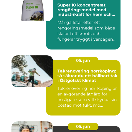
Super 10 koncentrerat
rengöringsmedel med
industrikraft för hem och
företag
Många letar efter ett
rengöringsmedel som både
klarar tuff smuts och
fungerar tryggt i vardagen.
Sup...
05. jun
Takrenovering norrköping:
så säkrar du ett hållbart tak
i Östgötskt klimat
Takrenovering norrköping är
en avgörande åtgärd för
husägare som vill skydda sin
bostad mot fukt, mö...
05. jun