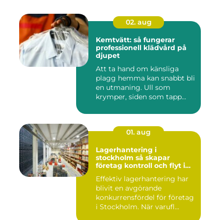
02. aug
Kemtvätt: så fungerar
professionell klädvård på
djupet
Att ta hand om känsliga
plagg hemma kan snabbt bli
en utmaning. Ull som
krymper, siden som tapp...
01. aug
Lagerhantering i
stockholm så skapar
företag kontroll och flyt i
logistiken
Effektiv lagerhantering har
blivit en avgörande
konkurrensfördel för företag
i Stockholm. När varufl...