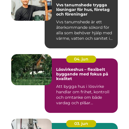
Vvs tanumshede trygga
lösningar för hus, företag
och föreningar
Vvs tanumshede är ett
återkommande sökord för
alla som behöver hjälp med
värme, vatten och sanitet i...
04. jun
Lösvirkeshus – flexibelt
byggande med fokus på
kvalitet
Att bygga hus i lösvirke
handlar om frihet, kontroll
och omtanke om både
vardag och pl&ar...
03. jun